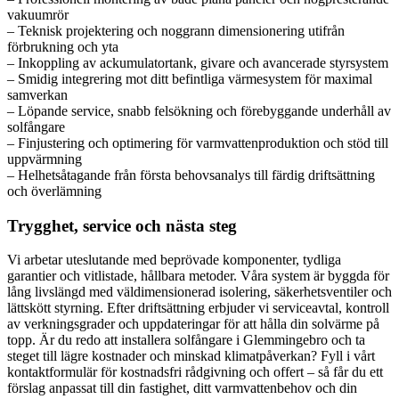
vakuumrör
– Teknisk projektering och noggrann dimensionering utifrån
förbrukning och yta
– Inkoppling av ackumulatortank, givare och avancerade styrsystem
– Smidig integrering mot ditt befintliga värmesystem för maximal
samverkan
– Löpande service, snabb felsökning och förebyggande underhåll av
solfångare
– Finjustering och optimering för varmvattenproduktion och stöd till
uppvärmning
– Helhetsåtagande från första behovsanalys till färdig driftsättning
och överlämning
Trygghet, service och nästa steg
Vi arbetar uteslutande med beprövade komponenter, tydliga
garantier och vitlistade, hållbara metoder. Våra system är byggda för
lång livslängd med väldimensionerad isolering, säkerhetsventiler och
lättskött styrning. Efter driftsättning erbjuder vi serviceavtal, kontroll
av verkningsgrader och uppdateringar för att hålla din solvärme på
topp. Är du redo att installera solfångare i Glemmingebro och ta
steget till lägre kostnader och minskad klimatpåverkan? Fyll i vårt
kontaktformulär för kostnadsfri rådgivning och offert – så får du ett
förslag anpassat till din fastighet, ditt varmvattenbehov och din