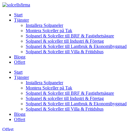
Skip
to
Start
content
Tjänster
Installera Solpaneler
Montera Solceller på Tak
Solpanel & Solceller till BRF & Fastighetsägare
Solpanel & solceller till Industri & Företag
Solpanel & Solceller till Lantbruk & Ekonomibyggnad
Solpanel & Solceller till Villa & Fritidshus
Blogg
Offert
Start
Tjänster
Installera Solpaneler
Montera Solceller på Tak
Solpanel & Solceller till BRF & Fastighetsägare
Solpanel & solceller till Industri & Företag
Solpanel & Solceller till Lantbruk & Ekonomibyggnad
Solpanel & Solceller till Villa & Fritidshus
Blogg
Offert
Offert