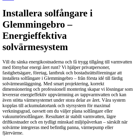
Installera solfångare i
Glemmingebro –
Energieffektiva
solvärmesystem
Vill du sänka energikostnaderna och få trygg tillgång till varmvatten
med förnybar energi året runt? Vi hjälper privatpersoner,
fastighetsägare, företag, lantbruk och bostadsrättsföreningar att
installera solfångare i Glemmingebro – från första idé till färdig
solvärmeanläggning. Med smart projektering, korrekt
dimensionering och professionell montering skapar vi lösningar som
levererar energieffektiv uppvärmning av tappvarmvatten och kan
även stötta värmesystemet under stora delar av året. Våra system
kopplas till ackumulatortank och styrsystem för maximal
verkningsgrad, oavsett om du väljer plana solfångare eller
vakuumrörsolfångare. Resultatet är stabilt varmvatten, lägre
driftkostnader och en tydligt minskad miljöpåverkan – särskilt när
solvärme integreras med befintlig panna, värmepump eller
fjärrvärme.