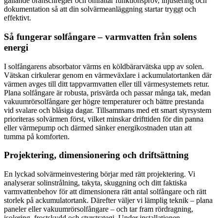
gällande branschregler och omfattar funktionsprov, injustering och
dokumentation så att din solvärmeanläggning startar tryggt och
effektivt.
Så fungerar solfångare – varmvatten från solens
energi
I solfångarens absorbator värms en köldbärarvätska upp av solen.
Vätskan cirkulerar genom en värmeväxlare i ackumulatortanken där
värmen avges till ditt tappvarmvatten eller till värmesystemets retur.
Plana solfångare är robusta, prisvärda och passar många tak, medan
vakuumrörsolfångare ger högre temperaturer och bättre prestanda
vid svalare och blåsiga dagar. Tillsammans med ett smart styrsystem
prioriteras solvärmen först, vilket minskar drifttiden för din panna
eller värmepump och därmed sänker energikostnaden utan att
tumma på komforten.
Projektering, dimensionering och driftsättning
En lyckad solvärmeinves­tering börjar med rätt projektering. Vi
analyserar solinstrålning, takyta, skuggning och ditt faktiska
varmvattenbehov för att dimensionera rätt antal solfångare och rätt
storlek på ackumulatortank. Därefter väljer vi lämplig teknik – plana
paneler eller vakuumrörsolfångare – och tar fram rördragning,
isolering, frostskydd och styrstrategi. Under installationen