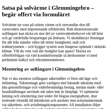
Satsa på solvärme i Glemmingebro –
begär offert via formuläret
Solvärme tar vara på solens värme och omvandlar den till
varmvatten med imponerande effektivitet. Rätt dimensionerade
solfångare kan täcka en stor del av varmvattenbehovet vår till höst
och ge värdefulla besparingar på årsbasis. Vi skräddarsyr lösningar
för allt från mindre villor till större fastigheter, stall och
tvättutrymmen – och bygger system som fungerar optimalt i skånskt
klimat. Vill du veta vad din fastighet kan spara? Skicka en
offertförfrågan via vårt kontaktformulär så återkommer vi med
preliminär kalkyl och rekommendationer.
Montering av solfångare i Glemmingebro
När vi ska montera solfångare säkerställer vi först rätt läge och
infästning. Takmontage görs vanligen mot bärande takstolar med
täta genomföringar och väderbeständiga beslag, medan mark- eller
fasadställningar används när taket inte är lämpligt. Vi optimerar
lutning och orientering mot söder för högsta energiutbyte, drar
isolerade rörstråk till teknikrum och ansluter mot ackumulatortank
via säkerhets- och avluftningskomponenter. All installation följer