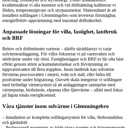
kvalitetssäkrar vi alla moment och vid driftsättning kalibrerar vi
flöden, temperaturgivare och styrparametrar. Slutresultatet är att
installera solfångare i Glemmingebro som levererar förutsägbar,
energieffektiv uppvärmning med maximal driftsäkerhet.
Anpassade lösningar för villa, fastighet, lantbruk
och BRF
Behov och driftmönster varierar – därför skräddarsyr vi varje
solvärmeanläggning. För villor fokuserar vi på varmvatten och
stödvärme under vår–höst. Fastighetsägare och BRF:er får ofta bäst
effekt genom större ackumulatortankar och förvärmning av
tappvarmvatten till flera trapphus. Inom lantbruk kan solvärme
förvärma processvatten i mejeri, tvätt och stall, eller bidra till
poolvärme under högsäsong. Oavsett skala integrerar vi solfångare
med befintligt värmesystem så att anläggningen samspelar med
värmepump, biobränsle, elpanna eller fjärrvärme – alltid med fokus
på lägsta totala energikostnad.
Våra tjänster inom solvärme i Glemmingebro
– Installation av kompletta solfångarsystem för villa, flerbostadshus
och gårdsdrift
– Professionell montering av både plana paneler och högpresterande