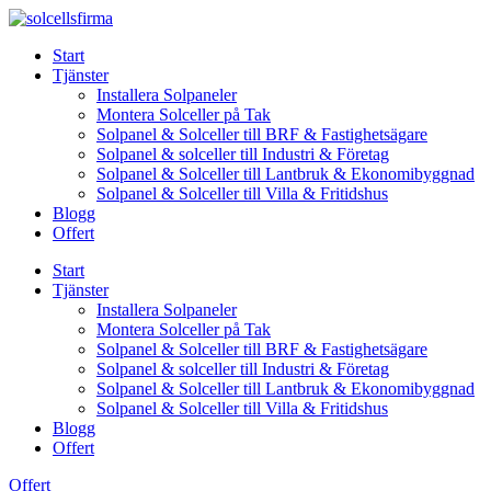
Skip
to
Start
content
Tjänster
Installera Solpaneler
Montera Solceller på Tak
Solpanel & Solceller till BRF & Fastighetsägare
Solpanel & solceller till Industri & Företag
Solpanel & Solceller till Lantbruk & Ekonomibyggnad
Solpanel & Solceller till Villa & Fritidshus
Blogg
Offert
Start
Tjänster
Installera Solpaneler
Montera Solceller på Tak
Solpanel & Solceller till BRF & Fastighetsägare
Solpanel & solceller till Industri & Företag
Solpanel & Solceller till Lantbruk & Ekonomibyggnad
Solpanel & Solceller till Villa & Fritidshus
Blogg
Offert
Offert