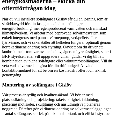
energikostnaderna – skicka din
offertförfrågan idag
När du vill installera solfångare i Gislöv får du en lösning som är
skräddarsydd för din fastighet och dina mål: lägre
energiförbrukning, mer egenproducerat varmvatten och minskad
klimatpåverkan. Vi arbetar med beprövade solvärmesystem som
enkelt integreras med panna, värmepump, ved/pellets eller
fjärrvärme, och vi säkerställer att helheten fungerar optimalt genom
korrekt dimensionering och styrning. Oavsett om du driver ett
lantbruk med stora varmvattenbehov, äger en hyresfastighet, sitter i
BRF-styrelsen eller vill uppgradera villan, guidar vi dig till rätt
kombination av plana solfångare eller vakuumrörsolfångare. Vill du
veta vad solvärme kan göra för din driftbudget? Använd
kontaktformuläret för att be om en kostnadsfri offert och teknisk
genomgång.
Montering av solfångare i Gislöv
Vår process är tydlig och kvalitetssäkrad. Vi börjar med
platsbesiktning och projektering: takets bärighet, taklutning,
placering mot söder, skuggning och anslutningsväg planeras
noggrant. Därefter gör vi dimensionering av solvärmeanläggningen
– antal solfångare, storlek på ackumulatortank och effekt i styr- och