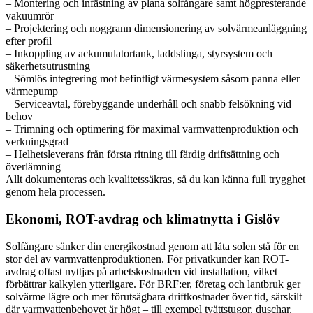
– Montering och infästning av plana solfångare samt högpresterande
vakuumrör
– Projektering och noggrann dimensionering av solvärmeanläggning
efter profil
– Inkoppling av ackumulatortank, laddslinga, styrsystem och
säkerhetsutrustning
– Sömlös integrering mot befintligt värmesystem såsom panna eller
värmepump
– Serviceavtal, förebyggande underhåll och snabb felsökning vid
behov
– Trimning och optimering för maximal varmvattenproduktion och
verkningsgrad
– Helhetsleverans från första ritning till färdig driftsättning och
överlämning
Allt dokumenteras och kvalitetssäkras, så du kan känna full trygghet
genom hela processen.
Ekonomi, ROT-avdrag och klimatnytta i Gislöv
Solfångare sänker din energikostnad genom att låta solen stå för en
stor del av varmvattenproduktionen. För privatkunder kan ROT-
avdrag oftast nyttjas på arbetskostnaden vid installation, vilket
förbättrar kalkylen ytterligare. För BRF:er, företag och lantbruk ger
solvärme lägre och mer förutsägbara driftkostnader över tid, särskilt
där varmvattenbehovet är högt – till exempel tvättstugor, duschar,