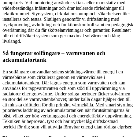
pumpkrets. Vid montering använder vi tak- eller markstativ med
väderbeständiga infästningar och drar isolerade rörledningar till
teknikrummet. Styrsystem, cirkulationspump och säkerhetsventiler
installeras och testas. Slutligen genomför vi driftsättning med
tryckprovning, avluftning och funktionskontroll samt en pedagogisk
överlämning där du får skötselanvisningar och garantier. Resultatet
blir ett driftsäkert system som ger maximal solvärme och lång
livslängd.
Så fungerar solfångare – varmvatten och
ackumulatortank
En solfångare omvandlar solens strålningsvärme till energi i en
värmebärare som cirkulerar genom en värmeväxlare i
ackumulatortanken. Där lagras energin som varmvatten och kan
användas för tappvarmvatten och som stöd till uppvärmning via
radiatorer eller golvvärme. Under soliga perioder täcker solvärmen
en stor del av varmvattenbehovet; under kalla dagar hjälper den till
att minska drifttiden för din primära värmekälla. Med smart styrning
prioriteras laddning av ackumulatortanken när förutsättningarna är
bäst, vilket ger hög verkningsgrad och energieffektiv uppvärmning.
Tekniken är beprövad, tyst och har mycket låg driftskostnad –
perfekt för dig som vill utnyttja förnybar energi utan rörliga elpriser.