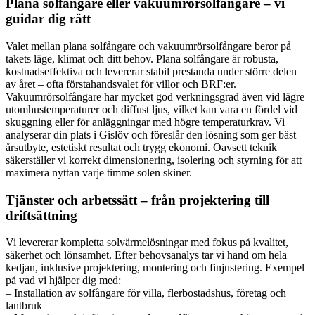
Plana solfångare eller vakuumrörsolfångare – vi
guidar dig rätt
Valet mellan plana solfångare och vakuumrörsolfångare beror på
takets läge, klimat och ditt behov. Plana solfångare är robusta,
kostnadseffektiva och levererar stabil prestanda under större delen
av året – ofta förstahandsvalet för villor och BRF:er.
Vakuumrörsolfångare har mycket god verkningsgrad även vid lägre
utomhustemperaturer och diffust ljus, vilket kan vara en fördel vid
skuggning eller för anläggningar med högre temperaturkrav. Vi
analyserar din plats i Gislöv och föreslår den lösning som ger bäst
årsutbyte, estetiskt resultat och trygg ekonomi. Oavsett teknik
säkerställer vi korrekt dimensionering, isolering och styrning för att
maximera nyttan varje timme solen skiner.
Tjänster och arbetssätt – från projektering till
driftsättning
Vi levererar kompletta solvärmelösningar med fokus på kvalitet,
säkerhet och lönsamhet. Efter behovsanalys tar vi hand om hela
kedjan, inklusive projektering, montering och finjustering. Exempel
på vad vi hjälper dig med:
– Installation av solfångare för villa, flerbostadshus, företag och
lantbruk