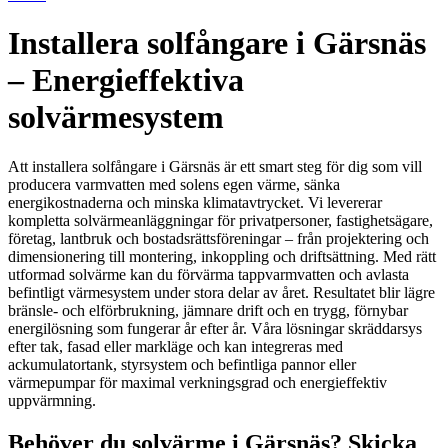
Installera solfångare i Gärsnäs
– Energieffektiva
solvärmesystem
Att installera solfångare i Gärsnäs är ett smart steg för dig som vill
producera varmvatten med solens egen värme, sänka
energikostnaderna och minska klimatavtrycket. Vi levererar
kompletta solvärmeanläggningar för privatpersoner, fastighetsägare,
företag, lantbruk och bostadsrättsföreningar – från projektering och
dimensionering till montering, inkoppling och driftsättning. Med rätt
utformad solvärme kan du förvärma tappvarmvatten och avlasta
befintligt värmesystem under stora delar av året. Resultatet blir lägre
bränsle- och elförbrukning, jämnare drift och en trygg, förnybar
energilösning som fungerar år efter år. Våra lösningar skräddarsys
efter tak, fasad eller markläge och kan integreras med
ackumulatortank, styrsystem och befintliga pannor eller
värmepumpar för maximal verkningsgrad och energieffektiv
uppvärmning.
Behöver du solvärme i Gärsnäs? Skicka