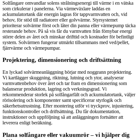
Solfångare omvandlar solens strålningsenergi till värme i en vätska
som cirkulerar i panelerna. Via värmeväxlare laddas en
ackumulatortank där energin lagras för tappvarmvatten och, vid
behov, för stöd till radiatorer eller golvvärme. Styrsystemet
prioriterar solvärme först och låter din panna eller värmepump täcka
resterande behov. På så vis får du varmvatten från förnybar energi
större delen av året och minskar drifttid och kostnader för befintligt
system. Solvärmen fungerar utmärkt tillsammans med ved/pellet,
fjärrvärme och värmepumpar.
Projektering, dimensionering och driftsättning
En lyckad solvärmeanläggning börjar med noggrann projektering.
Vi kartlägger skuggning, riktning, lutning och ytor, analyserar
varmvattenbehov över året och tar fram en dimensionering som
balanserar produktion, lagring och verkningsgrad. Vi
rekommenderar storlek på solfångarfält och ackumulatortank, väljer
rörisolering och komponenter samt specificerar styrlogik och
säkerhetsutrustning. Efter montering utför vi tryckprov, injustering,
funktionskontroller och driftsättning. Du får dokumentation,
instruktioner och uppföljning så att anläggningen fortsätter att
leverera enligt beräkning.
Plana solfångare eller vakuumrör – vi hjälper dig