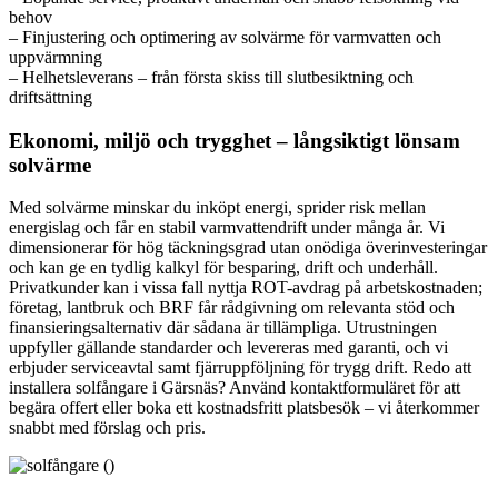
behov
– Finjustering och optimering av solvärme för varmvatten och
uppvärmning
– Helhetsleverans – från första skiss till slutbesiktning och
driftsättning
Ekonomi, miljö och trygghet – långsiktigt lönsam
solvärme
Med solvärme minskar du inköpt energi, sprider risk mellan
energislag och får en stabil varmvattendrift under många år. Vi
dimensionerar för hög täckningsgrad utan onödiga överinvesteringar
och kan ge en tydlig kalkyl för besparing, drift och underhåll.
Privatkunder kan i vissa fall nyttja ROT-avdrag på arbetskostnaden;
företag, lantbruk och BRF får rådgivning om relevanta stöd och
finansieringsalternativ där sådana är tillämpliga. Utrustningen
uppfyller gällande standarder och levereras med garanti, och vi
erbjuder serviceavtal samt fjärruppföljning för trygg drift. Redo att
installera solfångare i Gärsnäs? Använd kontaktformuläret för att
begära offert eller boka ett kostnadsfritt platsbesök – vi återkommer
snabbt med förslag och pris.