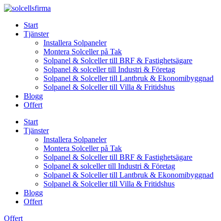
Skip
to
Start
content
Tjänster
Installera Solpaneler
Montera Solceller på Tak
Solpanel & Solceller till BRF & Fastighetsägare
Solpanel & solceller till Industri & Företag
Solpanel & Solceller till Lantbruk & Ekonomibyggnad
Solpanel & Solceller till Villa & Fritidshus
Blogg
Offert
Start
Tjänster
Installera Solpaneler
Montera Solceller på Tak
Solpanel & Solceller till BRF & Fastighetsägare
Solpanel & solceller till Industri & Företag
Solpanel & Solceller till Lantbruk & Ekonomibyggnad
Solpanel & Solceller till Villa & Fritidshus
Blogg
Offert
Offert