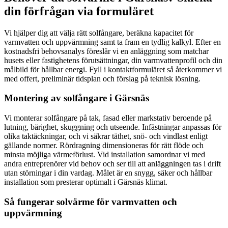
din förfrågan via formuläret
Vi hjälper dig att välja rätt solfångare, beräkna kapacitet för
varmvatten och uppvärmning samt ta fram en tydlig kalkyl. Efter en
kostnadsfri behovsanalys föreslår vi en anläggning som matchar
husets eller fastighetens förutsättningar, din varmvattenprofil och din
målbild för hållbar energi. Fyll i kontaktformuläret så återkommer vi
med offert, preliminär tidsplan och förslag på teknisk lösning.
Montering av solfångare i Gärsnäs
Vi monterar solfångare på tak, fasad eller markstativ beroende på
lutning, bärighet, skuggning och utseende. Infästningar anpassas för
olika taktäckningar, och vi säkrar täthet, snö- och vindlast enligt
gällande normer. Rördragning dimensioneras för rätt flöde och
minsta möjliga värmeförlust. Vid installation samordnar vi med
andra entreprenörer vid behov och ser till att anläggningen tas i drift
utan störningar i din vardag. Målet är en snygg, säker och hållbar
installation som presterar optimalt i Gärsnäs klimat.
Så fungerar solvärme för varmvatten och
uppvärmning