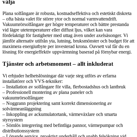
välja
Plana solfångare är robusta, kostnadseffektiva och estetiskt diskreta
– ofta bästa valet för större ytor och normal varmvattendrift.
Vakuumrörsolfångare ger högre temperaturer och bättre prestanda
vid lägre utetemperaturer eller diffust ljus, vilket kan vara
fördelaktigt för fastigheter med uttag även under axelsäsonger. Vi
jämför alternativ utifrån yta, lutning, bruksmönster och budget för att
maximera energiutbyte per investerad krona. Oavsett val får du en
lösning för energieffektiv uppvärmning baserad på förnybar energi.
Tjänster och arbetsmoment – allt inkluderat
Vi erbjuder helhetslösningar där varje steg utförs av erfarna
installatörer och VVS-tekniker:
– Installation av solfångare för villa, flerbostadshus och lantbruk
– Professionell montering av plana paneler och
vakuumrörsolfångare
– Noggrann projektering samt korrekt dimensionering av
solvärmeanläggning
– Inkoppling av ackumulatortank, värmeväxlare och smarta
styrsystem
– Sömlös integrering med befintliga pannor, värmepumpar och
distributionssystem
– Löpande service, proaktivt underhåll och snabb felsökning vid