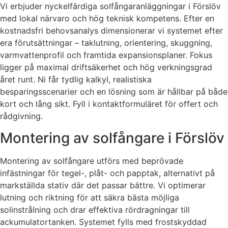
Vi erbjuder nyckelfärdiga solfångaranläggningar i Förslöv
med lokal närvaro och hög teknisk kompetens. Efter en
kostnadsfri behovsanalys dimensionerar vi systemet efter
era förutsättningar – taklutning, orientering, skuggning,
varmvattenprofil och framtida expansionsplaner. Fokus
ligger på maximal driftsäkerhet och hög verkningsgrad
året runt. Ni får tydlig kalkyl, realistiska
besparingsscenarier och en lösning som är hållbar på både
kort och lång sikt. Fyll i kontaktformuläret för offert och
rådgivning.
Montering av solfångare i Förslöv
Montering av solfångare utförs med beprövade
infästningar för tegel-, plåt- och papptak, alternativt på
markställda stativ där det passar bättre. Vi optimerar
lutning och riktning för att säkra bästa möjliga
solinstrålning och drar effektiva rördragningar till
ackumulatortanken. Systemet fylls med frostskyddad