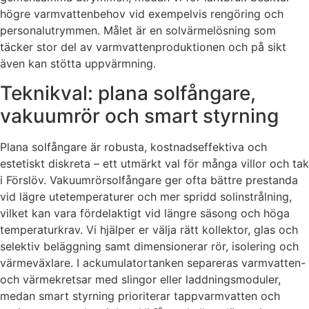
högre varmvattenbehov vid exempelvis rengöring och
personalutrymmen. Målet är en solvärmelösning som
täcker stor del av varmvattenproduktionen och på sikt
även kan stötta uppvärmning.
Teknikval: plana solfångare,
vakuumrör och smart styrning
Plana solfångare är robusta, kostnadseffektiva och
estetiskt diskreta – ett utmärkt val för många villor och tak
i Förslöv. Vakuumrörsolfångare ger ofta bättre prestanda
vid lägre utetemperaturer och mer spridd solinstrålning,
vilket kan vara fördelaktigt vid längre säsong och höga
temperaturkrav. Vi hjälper er välja rätt kollektor, glas och
selektiv beläggning samt dimensionerar rör, isolering och
värmeväxlare. I ackumulatortanken separeras varmvatten-
och värmekretsar med slingor eller laddningsmoduler,
medan smart styrning prioriterar tappvarmvatten och