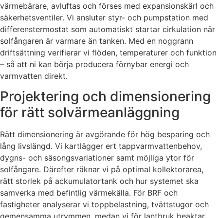
värmebärare, avluftas och förses med expansionskärl och
säkerhetsventiler. Vi ansluter styr- och pumpstation med
differenstermostat som automatiskt startar cirkulation när
solfångaren är varmare än tanken. Med en noggrann
driftsättning verifierar vi flöden, temperaturer och funktion
– så att ni kan börja producera förnybar energi och
varmvatten direkt.
Projektering och dimensionering
för rätt solvärmeanläggning
Rätt dimensionering är avgörande för hög besparing och
lång livslängd. Vi kartlägger ert tappvarmvattenbehov,
dygns- och säsongsvariationer samt möjliga ytor för
solfångare. Därefter räknar vi på optimal kollektorarea,
rätt storlek på ackumulatortank och hur systemet ska
samverka med befintlig värmekälla. För BRF och
fastigheter analyserar vi toppbelastning, tvättstugor och
gemensamma utrymmen, medan vi för lantbruk beaktar