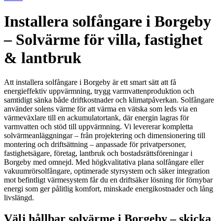
Installera solfångare i Borgeby
– Solvärme för villa, fastighet
& lantbruk
Att installera solfångare i Borgeby är ett smart sätt att få
energieffektiv uppvärmning, trygg varmvattenproduktion och
samtidigt sänka både driftkostnader och klimatpåverkan. Solfångare
använder solens värme för att värma en vätska som leds via en
värmeväxlare till en ackumulatortank, där energin lagras för
varmvatten och stöd till uppvärmning. Vi levererar kompletta
solvärmeanläggningar – från projektering och dimensionering till
montering och driftsättning – anpassade för privatpersoner,
fastighetsägare, företag, lantbruk och bostadsrättsföreningar i
Borgeby med omnejd. Med högkvalitativa plana solfångare eller
vakuumrörsolfångare, optimerade styrsystem och säker integration
mot befintligt värmesystem får du en driftsäker lösning för förnybar
energi som ger pålitlig komfort, minskade energikostnader och lång
livslängd.
Välj hållbar solvärme i Borgeby – skicka