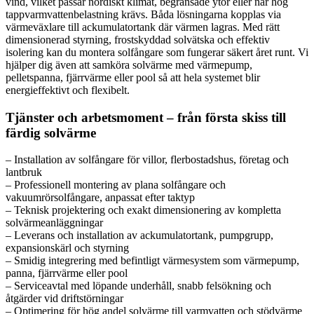
vind, vilket passar nordiskt klimat, begränsade ytor eller när hög
tappvarmvattenbelastning krävs. Båda lösningarna kopplas via
värmeväxlare till ackumulatortank där värmen lagras. Med rätt
dimensionerad styrning, frostskyddad solvätska och effektiv
isolering kan du montera solfångare som fungerar säkert året runt. Vi
hjälper dig även att samköra solvärme med värmepump,
pelletspanna, fjärrvärme eller pool så att hela systemet blir
energieffektivt och flexibelt.
Tjänster och arbetsmoment – från första skiss till
färdig solvärme
– Installation av solfångare för villor, flerbostadshus, företag och
lantbruk
– Professionell montering av plana solfångare och
vakuumrörsolfångare, anpassat efter taktyp
– Teknisk projektering och exakt dimensionering av kompletta
solvärmeanläggningar
– Leverans och installation av ackumulatortank, pumpgrupp,
expansionskärl och styrning
– Smidig integrering med befintligt värmesystem som värmepump,
panna, fjärrvärme eller pool
– Serviceavtal med löpande underhåll, snabb felsökning och
åtgärder vid driftstörningar
– Optimering för hög andel solvärme till varmvatten och stödvärme