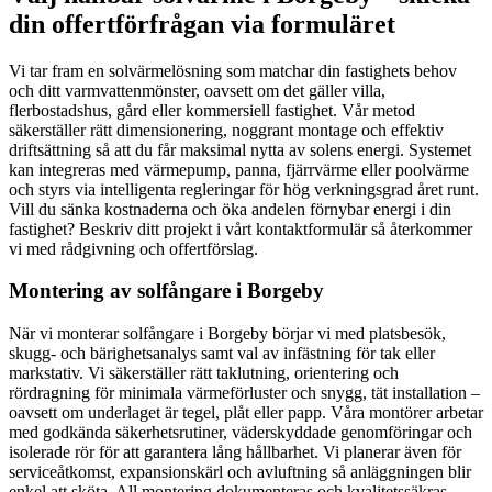
din offertförfrågan via formuläret
Vi tar fram en solvärmelösning som matchar din fastighets behov
och ditt varmvattenmönster, oavsett om det gäller villa,
flerbostadshus, gård eller kommersiell fastighet. Vår metod
säkerställer rätt dimensionering, noggrant montage och effektiv
driftsättning så att du får maksimal nytta av solens energi. Systemet
kan integreras med värmepump, panna, fjärrvärme eller poolvärme
och styrs via intelligenta regleringar för hög verkningsgrad året runt.
Vill du sänka kostnaderna och öka andelen förnybar energi i din
fastighet? Beskriv ditt projekt i vårt kontaktformulär så återkommer
vi med rådgivning och offertförslag.
Montering av solfångare i Borgeby
När vi monterar solfångare i Borgeby börjar vi med platsbesök,
skugg- och bärighetsanalys samt val av infästning för tak eller
markstativ. Vi säkerställer rätt taklutning, orientering och
rördragning för minimala värmeförluster och snygg, tät installation –
oavsett om underlaget är tegel, plåt eller papp. Våra montörer arbetar
med godkända säkerhetsrutiner, väderskyddade genomföringar och
isolerade rör för att garantera lång hållbarhet. Vi planerar även för
serviceåtkomst, expansionskärl och avluftning så anläggningen blir
enkel att sköta. All montering dokumenteras och kvalitetssäkras