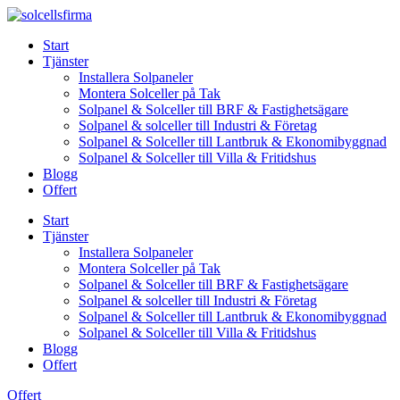
Skip
to
Start
content
Tjänster
Installera Solpaneler
Montera Solceller på Tak
Solpanel & Solceller till BRF & Fastighetsägare
Solpanel & solceller till Industri & Företag
Solpanel & Solceller till Lantbruk & Ekonomibyggnad
Solpanel & Solceller till Villa & Fritidshus
Blogg
Offert
Start
Tjänster
Installera Solpaneler
Montera Solceller på Tak
Solpanel & Solceller till BRF & Fastighetsägare
Solpanel & solceller till Industri & Företag
Solpanel & Solceller till Lantbruk & Ekonomibyggnad
Solpanel & Solceller till Villa & Fritidshus
Blogg
Offert
Offert