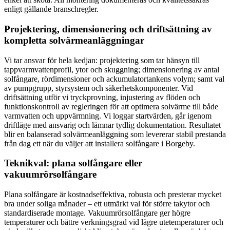
enligt gällande branschregler.
Projektering, dimensionering och driftsättning av
kompletta solvärmeanläggningar
Vi tar ansvar för hela kedjan: projektering som tar hänsyn till
tappvarmvattenprofil, ytor och skuggning; dimensionering av antal
solfångare, rördimensioner och ackumulatortankens volym; samt val
av pumpgrupp, styrsystem och säkerhetskomponenter. Vid
driftsättning utför vi tryckprovning, injustering av flöden och
funktionskontroll av regleringen för att optimera solvärme till både
varmvatten och uppvärmning. Vi loggar startvärden, går igenom
driftläge med ansvarig och lämnar tydlig dokumentation. Resultatet
blir en balanserad solvärmeanläggning som levererar stabil prestanda
från dag ett när du väljer att installera solfångare i Borgeby.
Teknikval: plana solfångare eller
vakuumrörsolfångare
Plana solfångare är kostnadseffektiva, robusta och presterar mycket
bra under soliga månader – ett utmärkt val för större takytor och
standardiserade montage. Vakuumrörsolfångare ger högre
temperaturer och bättre verkningsgrad vid lägre utetemperaturer och