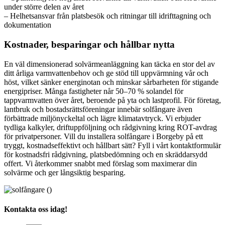
under större delen av året
– Helhetsansvar från platsbesök och ritningar till idrifttagning och
dokumentation
Kostnader, besparingar och hållbar nytta
En väl dimensionerad solvärmeanläggning kan täcka en stor del av
ditt årliga varmvattenbehov och ge stöd till uppvärmning vår och
höst, vilket sänker energinotan och minskar sårbarheten för stigande
energipriser. Många fastigheter når 50–70 % solandel för
tappvarmvatten över året, beroende på yta och lastprofil. För företag,
lantbruk och bostadsrättsföreningar innebär solfångare även
förbättrade miljönyckeltal och lägre klimatavtryck. Vi erbjuder
tydliga kalkyler, driftuppföljning och rådgivning kring ROT-avdrag
för privatpersoner. Vill du installera solfångare i Borgeby på ett
tryggt, kostnadseffektivt och hållbart sätt? Fyll i vårt kontaktformulär
för kostnadsfri rådgivning, platsbedömning och en skräddarsydd
offert. Vi återkommer snabbt med förslag som maximerar din
solvärme och ger långsiktig besparing.
Kontakta oss idag!