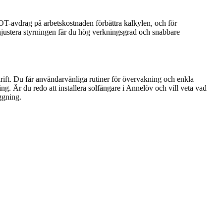
OT-avdrag på arbetskostnaden förbättra kalkylen, och för
injustera styrningen får du hög verkningsgrad och snabbare
 drift. Du får användarvänliga rutiner för övervakning och enkla
g. Är du redo att installera solfångare i Annelöv och vill veta vad
ggning.