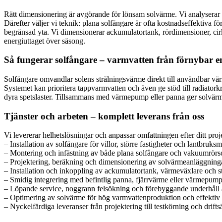
Rätt dimensionering är avgörande för lönsam solvärme. Vi analyserar va
Därefter väljer vi teknik: plana solfångare är ofta kostnadseffektiva 
begränsad yta. Vi dimensionerar ackumulatortank, rördimensioner, ci
energiuttaget över säsong.
Så fungerar solfångare – varmvatten från förnybar e
Solfångare omvandlar solens strålningsvärme direkt till användbar vä
Systemet kan prioritera tappvarmvatten och även ge stöd till radiato
dyra spetslaster. Tillsammans med värmepump eller panna ger solvärme
Tjänster och arbeten – komplett leverans från oss
Vi levererar helhetslösningar och anpassar omfattningen efter ditt proje
– Installation av solfångare för villor, större fastigheter och lantbruksm
– Montering och infästning av både plana solfångare och vakuumrörs
– Projektering, beräkning och dimensionering av solvärmeanläggninga
– Installation och inkoppling av ackumulatortank, värmeväxlare och s
– Smidig integrering med befintlig panna, fjärrvärme eller värmepum
– Löpande service, noggrann felsökning och förebyggande underhåll 
– Optimering av solvärme för hög varmvattenproduktion och effekti
– Nyckelfärdiga leveranser från projektering till testkörning och drifts