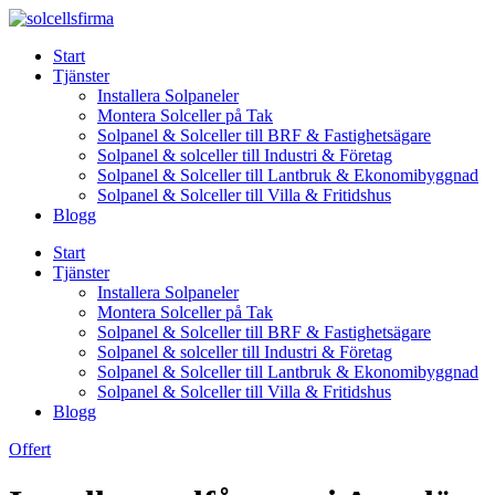
Skip
to
Start
content
Tjänster
Installera Solpaneler
Montera Solceller på Tak
Solpanel & Solceller till BRF & Fastighetsägare
Solpanel & solceller till Industri & Företag
Solpanel & Solceller till Lantbruk & Ekonomibyggnad
Solpanel & Solceller till Villa & Fritidshus
Blogg
Start
Tjänster
Installera Solpaneler
Montera Solceller på Tak
Solpanel & Solceller till BRF & Fastighetsägare
Solpanel & solceller till Industri & Företag
Solpanel & Solceller till Lantbruk & Ekonomibyggnad
Solpanel & Solceller till Villa & Fritidshus
Blogg
Offert