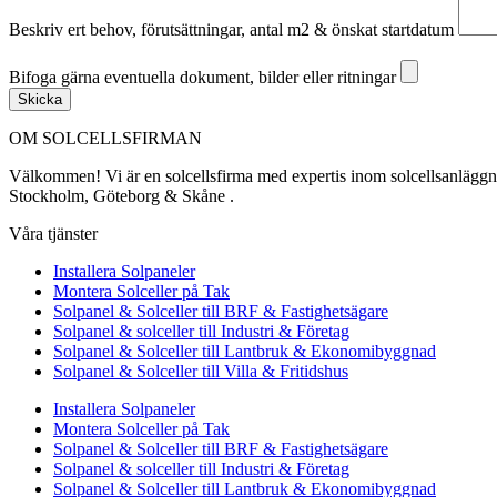
Beskriv ert behov, förutsättningar, antal m2 & önskat startdatum
Bifoga gärna eventuella dokument, bilder eller ritningar
Bifoga gärna eventuella dokument, bilder eller ritningar
Skicka
OM SOLCELLSFIRMAN
Välkommen! Vi är en solcellsfirma med expertis inom solcellsanläggning
Stockholm, Göteborg & Skåne .
Våra tjänster
Installera Solpaneler
Montera Solceller på Tak
Solpanel & Solceller till BRF & Fastighetsägare
Solpanel & solceller till Industri & Företag
Solpanel & Solceller till Lantbruk & Ekonomibyggnad
Solpanel & Solceller till Villa & Fritidshus
Installera Solpaneler
Montera Solceller på Tak
Solpanel & Solceller till BRF & Fastighetsägare
Solpanel & solceller till Industri & Företag
Solpanel & Solceller till Lantbruk & Ekonomibyggnad