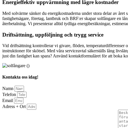
Energieffektiv uppvärmning med lägre kostnader
Med solvärme sänker du energikostnaderna under stora delar av året s
fastighetsägare, företag, lantbruk och BRF:er skapar solfångare en lå
återbetalning. Vi presenterar alltid tydliga energiberäkningar, estimer
Driftsättning, uppföljning och trygg service
Vid driftsättning kontrollerar vi givare, flöden, temperaturdifferenser
instruktioner för skötsel. Med våra serviceavtal säkerställs lång livs
just din fastighet kan spara? Använd kontaktformuläret för att boka k
Kontakta oss idag!
Namn
Telefon
Email
Adress + Ort