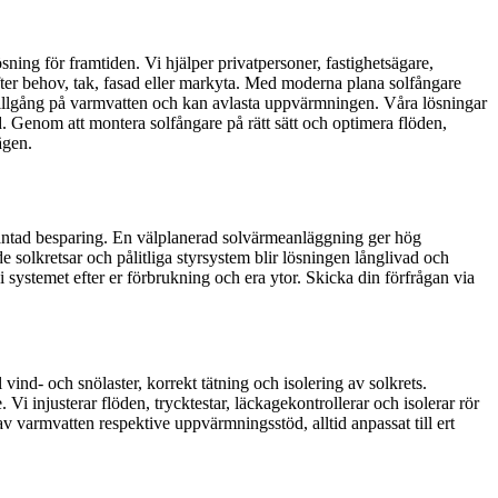
ösning för framtiden. Vi hjälper privatpersoner, fastighetsägare,
fter behov, tak, fasad eller markyta. Med moderna plana solfångare
g tillgång på varmvatten och kan avlasta uppvärmningen. Våra lösningar
 Genom att montera solfångare på rätt sätt och optimera flöden,
ägen.
örväntad besparing. En välplanerad solvärmeanläggning ger hög
olkretsar och pålitliga styrsystem blir lösningen långlivad och
 vi systemet efter er förbrukning och era ytor. Skicka din förfrågan via
ind- och snölaster, korrekt tätning och isolering av solkrets.
 injusterar flöden, trycktestar, läckagekontrollerar och isolerar rör
av varmvatten respektive uppvärmningsstöd, alltid anpassat till ert