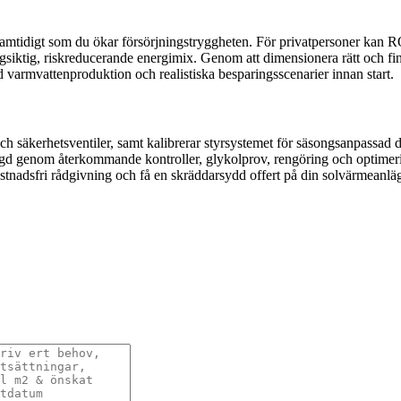
amtidigt som du ökar försörjningstryggheten. För privatpersoner kan R
ngsiktig, riskreducerande energimix. Genom att dimensionera rätt och f
ad varmvattenproduktion och realistiska besparingsscenarier innan start.
 och säkerhetsventiler, samt kalibrerar styrsystemet för säsongsanpassad
längd genom återkommande kontroller, glykolprov, rengöring och optimerin
ostnadsfri rådgivning och få en skräddarsydd offert på din solvärmeanlä