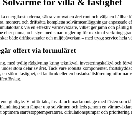
– Solvärme för villa & fastighet
änka energikostnaderna, säkra varmvatten året runt och välja en hållbar l
nera, montera och driftsätta kompletta solvärmeanläggningar anpassade e
kumulatortank via en effektiv värmeväxlare, vilket ger jämn och pålitli
eller panna, och styrs med smart reglering för maximal verkningsgrad.
skar både driftkostnader och miljöpåverkan – med trygg service hela v
gär offert via formuläret
ättning, med tydlig rådgivning kring teknikval, investeringskalkyl och f
er stora delar av året. Tack vare robusta komponenter, frostskyddade s
a, en större fastighet, ett lantbruk eller en bostadsrättsförening utformar
fertförslag.
energiutbyte. Vi utför tak-, fasad- och markmontage med fästen som tål v
lblandning) som fångar upp solvärmen och leds genom en värmeväxlare. Vi
att optimera start/stopptemperaturer, cirkulationspumpar och prioritering 