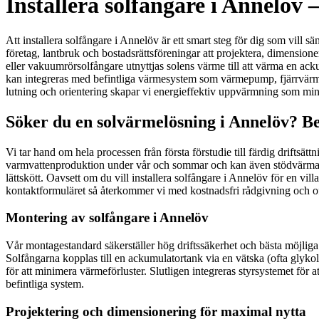
Installera solfångare i Annelöv 
Att installera solfångare i Annelöv är ett smart steg för dig som vill s
företag, lantbruk och bostadsrättsföreningar att projektera, dimensio
eller vakuumrörsolfångare utnyttjas solens värme till att värma en ac
kan integreras med befintliga värmesystem som värmepump, fjärrvärme 
lutning och orientering skapar vi energieffektiv uppvärmning som min
Söker du en solvärmelösning i Annelöv? Be
Vi tar hand om hela processen från första förstudie till färdig drifts
varmvattenproduktion under vår och sommar och kan även stödvärma und
lättskött. Oavsett om du vill installera solfångare i Annelöv för en vill
kontaktformuläret så återkommer vi med kostnadsfri rådgivning och of
Montering av solfångare i Annelöv
Vår montagestandard säkerställer hög driftssäkerhet och bästa möjliga 
Solfångarna kopplas till en ackumulatortank via en vätska (ofta glyko
för att minimera värmeförluster. Slutligen integreras styrsystemet för 
befintliga system.
Projektering och dimensionering för maximal nytta