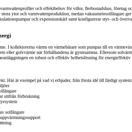
rmvattenprofiler och effektbehov för villor, flerbostadshus, företag oc
för stora ytor och varmvattenproduktion, medan vakuumrörsolfångare ger h
rkulationspumpar och expensionskärl samt konfigurerar styr- och överv
nergi
rme. I kollektorerna värms en värmebärare som pumpas till en värmeväx
rkrets eller golvvärme när förhållandena är gynnsamma. Eftersom solvär
anläggningen en robust och effektiv helhetslösning för energieffektiv
kt. Här är exempel på vad vi erbjuder, från första idé till färdigt system
iljöer
olfångare
r utifrån förbrukning
tyrsystem
p
av solfångare
v uppvärmningssupport
ättning