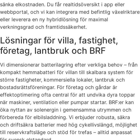
sänka elkostnaden. Du får realtidsöversikt i app eller
webbportal, och vi kan integrera med befintlig växelriktare
eller leverera en ny hybridlösning för maximal
verkningsgrad och framtidssäkerhet.
Lösningar för villa, fastighet,
företag, lantbruk och BRF
Vi dimensionerar batterilagring efter verkliga behov – från
kompakt hemmabatteri för villan till skalbara system för
större fastigheter, kommersiella lokaler, lantbruk och
bostadsrättsföreningar. För företag och gårdar är
effektoptimering ofta central för att undvika dyra toppar
när maskiner, ventilation eller pumpar startar. BRF:er kan
öka nyttan av solenergin i gemensamma utrymmen och
förbereda för elbilsladdning. Vi erbjuder robusta, säkra
och driftsäkra batterier med hög cykellivslängd, möjlighet
till reservkraftsläge och stöd för trefas – alltid anpassat
för svensk elstandard.