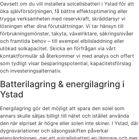
Oavsett om du vill installera solcellsbatteri i Ystad för att
öka självförsörjningen, få bättre effektoptimering eller
trygga verksamheten med reservkraft, skräddarsyr vi
lösningen efter dina förutsättningar. Vi tar hänsyn till
förbrukningsmönster, takyta, växelriktare, säkringsnivåer
och framtida behov – till exempel elbilsladdning eller
utökad solkapacitet. Skicka en förfrågan via vårt
kontaktformulär så återkommer vi med analys och offert
som tydligt visar besparingspotential, kapacitetsförslag
och investeringsalternativ.
Batterilagring & energilagring i
Ystad
Energilagring gör det möjligt att spara den solel som
annars skulle säljas billigt till nätet och istället använda
den när elpriset är högre eller solen inte skiner. I Ystad, där
dygnsvariationer och säsongsskiften påverkar
elanvändningen, ger ett solcellsbatteri en jämnare och mer