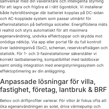
samverkar med din växelriktare och intelligenta styrning
för att lagra och frigöra el i rätt ögonblick. Vi installerar
både hybridlösningar där batteriet kopplas på DC-sidan
och AC-kopplade system som passar utmärkt för
efterinstallation på befintliga solceller. Energiflödena mäts
i realtid och styrs automatiskt för att maximera
egenanvändning, undvika effekttoppar och skydda mot
onödiga nätköp. Via app eller portal får du full kontroll
över laddningsnivå (SoC), scheman, reservkraftslägen och
statistik. För 1- och 3-fasinstallationer säkerställer vi
korrekt lastbalansering, kompatibilitet med laddboxar
samt smidig integration med energistyrningssystem och
effektoptimering av din anläggning.
Anpassade lösningar för villa,
fastighet, företag, lantbruk & BRF
Behov och driftprofiler varierar. För villor är fokus ofta att
öka egenanvändningen av solel, driva värmepump och