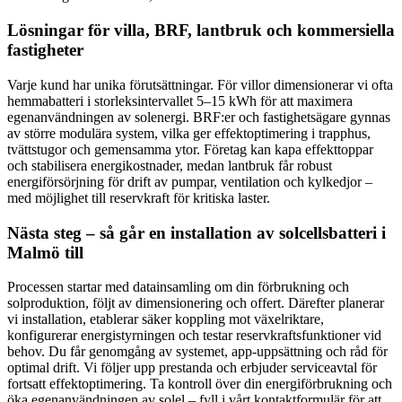
Lösningar för villa, BRF, lantbruk och kommersiella
fastigheter
Varje kund har unika förutsättningar. För villor dimensionerar vi ofta
hemmabatteri i storleksintervallet 5–15 kWh för att maximera
egenanvändningen av solenergi. BRF:er och fastighetsägare gynnas
av större modulära system, vilka ger effektoptimering i trapphus,
tvättstugor och gemensamma ytor. Företag kan kapa effekttoppar
och stabilisera energikostnader, medan lantbruk får robust
energiförsörjning för drift av pumpar, ventilation och kylkedjor –
med möjlighet till reservkraft för kritiska laster.
Nästa steg – så går en installation av solcellsbatteri i
Malmö till
Processen startar med datainsamling om din förbrukning och
solproduktion, följt av dimensionering och offert. Därefter planerar
vi installation, etablerar säker koppling mot växelriktare,
konfigurerar energistyrningen och testar reservkraftsfunktioner vid
behov. Du får genomgång av systemet, app-uppsättning och råd för
optimal drift. Vi följer upp prestanda och erbjuder serviceavtal för
fortsatt effektoptimering. Ta kontroll över din energiförbrukning och
öka egenanvändningen av solel – fyll i vårt kontaktformulär för att