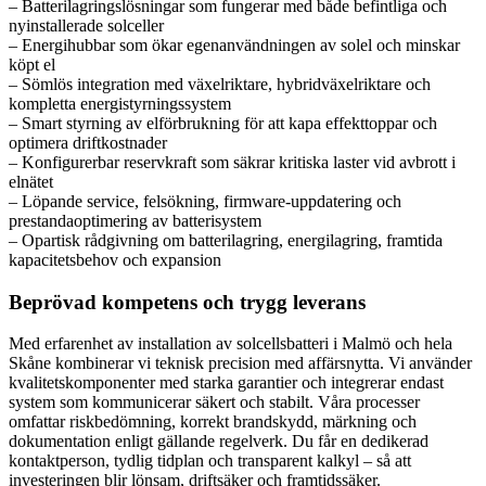
– Batterilagringslösningar som fungerar med både befintliga och
nyinstallerade solceller
– Energihubbar som ökar egenanvändningen av solel och minskar
köpt el
– Sömlös integration med växelriktare, hybridväxelriktare och
kompletta energistyrningssystem
– Smart styrning av elförbrukning för att kapa effekttoppar och
optimera driftkostnader
– Konfigurerbar reservkraft som säkrar kritiska laster vid avbrott i
elnätet
– Löpande service, felsökning, firmware-uppdatering och
prestandaoptimering av batterisystem
– Opartisk rådgivning om batterilagring, energilagring, framtida
kapacitetsbehov och expansion
Beprövad kompetens och trygg leverans
Med erfarenhet av installation av solcellsbatteri i Malmö och hela
Skåne kombinerar vi teknisk precision med affärsnytta. Vi använder
kvalitetskomponenter med starka garantier och integrerar endast
system som kommunicerar säkert och stabilt. Våra processer
omfattar riskbedömning, korrekt brandskydd, märkning och
dokumentation enligt gällande regelverk. Du får en dedikerad
kontaktperson, tydlig tidplan och transparent kalkyl – så att
investeringen blir lönsam, driftsäker och framtidssäker.