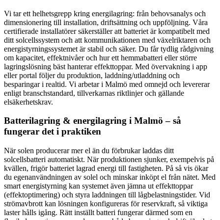
Vi tar ett helhetsgrepp kring energilagring: från behovsanalys och
dimensionering till installation, driftsättning och uppföljning. Våra
certifierade installatörer säkerställer att batteriet är kompatibelt med
ditt solcellssystem och att kommunikationen med växelriktaren och
energistyrningssystemet är stabil och säker. Du får tydlig rådgivning
om kapacitet, effektnivåer och hur ett hemmabatteri eller större
lagringslösning bäst hanterar effekttoppar. Med övervakning i app
eller portal följer du produktion, laddning/utladdning och
besparingar i realtid. Vi arbetar i Malmö med omnejd och levererar
enligt branschstandard, tillverkarnas riktlinjer och gällande
elsäkerhetskrav.
Batterilagring & energilagring i Malmö – så
fungerar det i praktiken
När solen producerar mer el än du förbrukar laddas ditt
solcellsbatteri automatiskt. När produktionen sjunker, exempelvis på
kvällen, frigör batteriet lagrad energi till fastigheten. På så vis ökar
du egenanvändningen av solel och minskar inköpt el från nätet. Med
smart energistyrning kan systemet även jämna ut effekttoppar
(effektoptimering) och styra laddningen till lågbelastningstider. Vid
strömavbrott kan lösningen konfigureras för reservkraft, så viktiga
laster hålls igång. Rätt inställt batteri fungerar därmed som en