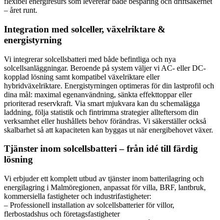
flexibel energiresurs som levererar både besparing och driftsäkerhet
– året runt.
Integration med solceller, växelriktare &
energistyrning
Vi integrerar solcellsbatteri med både befintliga och nya
solcellsanläggningar. Beroende på system väljer vi AC- eller DC-
kopplad lösning samt kompatibel växelriktare eller
hybridväxelriktare. Energistyrningen optimeras för din lastprofil och
dina mål: maximal egenanvändning, sänkta effekttoppar eller
prioriterad reservkraft. Via smart mjukvara kan du schemalägga
laddning, följa statistik och fintrimma strategier allteftersom din
verksamhet eller hushållets behov förändras. Vi säkerställer också
skalbarhet så att kapaciteten kan byggas ut när energibehovet växer.
Tjänster inom solcellsbatteri – från idé till färdig
lösning
Vi erbjuder ett komplett utbud av tjänster inom batterilagring och
energilagring i Malmöregionen, anpassat för villa, BRF, lantbruk,
kommersiella fastigheter och industrifastigheter:
– Professionell installation av solcellsbatterier för villor,
flerbostadshus och företagsfastigheter