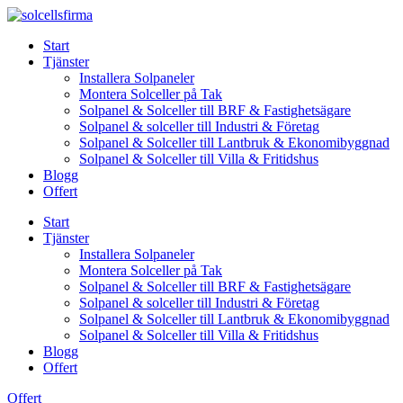
Skip
to
Start
content
Tjänster
Installera Solpaneler
Montera Solceller på Tak
Solpanel & Solceller till BRF & Fastighetsägare
Solpanel & solceller till Industri & Företag
Solpanel & Solceller till Lantbruk & Ekonomibyggnad
Solpanel & Solceller till Villa & Fritidshus
Blogg
Offert
Start
Tjänster
Installera Solpaneler
Montera Solceller på Tak
Solpanel & Solceller till BRF & Fastighetsägare
Solpanel & solceller till Industri & Företag
Solpanel & Solceller till Lantbruk & Ekonomibyggnad
Solpanel & Solceller till Villa & Fritidshus
Blogg
Offert
Offert