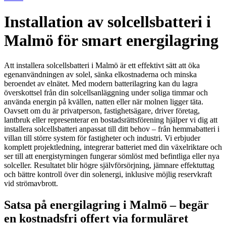
Installation av solcellsbatteri i
Malmö för smart energilagring
Att installera solcellsbatteri i Malmö är ett effektivt sätt att öka
egenanvändningen av solel, sänka elkostnaderna och minska
beroendet av elnätet. Med modern batterilagring kan du lagra
överskottsel från din solcellsanläggning under soliga timmar och
använda energin på kvällen, natten eller när molnen ligger täta.
Oavsett om du är privatperson, fastighetsägare, driver företag,
lantbruk eller representerar en bostadsrättsförening hjälper vi dig att
installera solcellsbatteri anpassat till ditt behov – från hemmabatteri i
villan till större system för fastigheter och industri. Vi erbjuder
komplett projektledning, integrerar batteriet med din växelriktare och
ser till att energistyrningen fungerar sömlöst med befintliga eller nya
solceller. Resultatet blir högre självförsörjning, jämnare effektuttag
och bättre kontroll över din solenergi, inklusive möjlig reservkraft
vid strömavbrott.
Satsa på energilagring i Malmö – begär
en kostnadsfri offert via formuläret