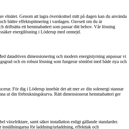
av elnätet. Genom att lagra överskottsel mitt på dagen kan du använda
 och bättre effektoptimering i vardagen. Oavsett om du är
 och driftsätta ett hemmabatteri som passar ditt behov. Vår lösning
mtidssäker energilösning i Löderup med omnejd.
g. Med datadriven dimensionering och modern energistyrning anpassar vi
örjningsgrad och en robust lösning som fungerar sömlöst med både nya och
ucerar. För dig i Löderup innebär det att mer av din solenergi stannar
ämna ut din förbrukningskurva. Rätt dimensionerat hemmabatteri ger
l växelriktare, samt säker installation enligt gällande standarder.
ar inställningarna för laddning/urladdning, effekttak och