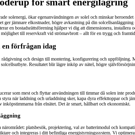
 Löderup för smart energilagring
cerade solenergi, ökar egenanvändningen av solel och minskar beroendet 
 Det ger jämnare elkostnader, högre avkastning på din solcellsanläggning
nterar en bostadsrättsförening hjälper vi dig att dimensionera, installera
 möjlighet till reservkraft vid strömavbrott – allt för en trygg och fra
a en förfrågan idag
från rådgivning och design till montering, konfigurering och uppföljnin
tt solcellsutbyte. Resultatet blir lägre inköp av nätel, högre självförs
ducerar som mest och flyttar användningen till timmar då solen inte prod
u styra när laddning och urladdning sker, kapa dyra effekttoppar och j
av inköpstimmarna från elnätet. Det är smart, hållbart och ekonomiskt.
nläggning
ch närområdet: platsbesök, projektering, val av batterimodul och kompatibe
iktare och integreras i ditt befintliga energistyrningssystem. Vi optimer