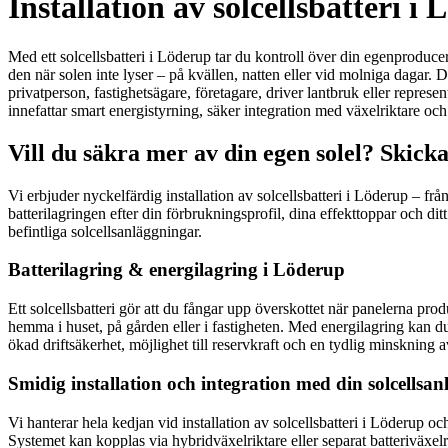
Installation av solcellsbatteri i
Med ett solcellsbatteri i Löderup tar du kontroll över din egenprodu
den när solen inte lyser – på kvällen, natten eller vid molniga dagar.
privatperson, fastighetsägare, företagare, driver lantbruk eller represe
innefattar smart energistyrning, säker integration med växelriktare och
Vill du säkra mer av din egen solel? Skick
Vi erbjuder nyckelfärdig installation av solcellsbatteri i Löderup – 
batterilagringen efter din förbrukningsprofil, dina effekttoppar och di
befintliga solcellsanläggningar.
Batterilagring & energilagring i Löderup
Ett solcellsbatteri gör att du fångar upp överskottet när panelerna pro
hemma i huset, på gården eller i fastigheten. Med energilagring kan d
ökad driftsäkerhet, möjlighet till reservkraft och en tydlig minskning 
Smidig installation och integration med din solcellsa
Vi hanterar hela kedjan vid installation av solcellsbatteri i Löderup o
Systemet kan kopplas via hybridväxelriktare eller separat batteriväxelr