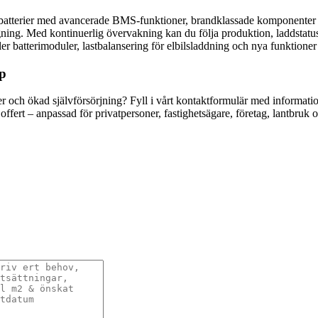
atterier med avancerade BMS-funktioner, brandklassade komponenter och
ning. Med kontinuerlig övervakning kan du följa produktion, laddstatus o
 batterimoduler, lastbalansering för elbilsladdning och nya funktioner 
up
nader och ökad självförsörjning? Fyll i vårt kontaktformulär med informat
fert – anpassad för privatpersoner, fastighetsägare, företag, lantbruk o