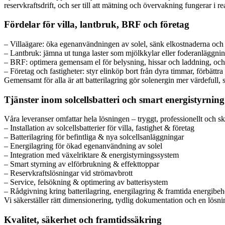
reservkraftsdrift, och ser till att mätning och övervakning fungerar i real
Fördelar för villa, lantbruk, BRF och företag
– Villaägare: öka egenanvändningen av solel, sänk elkostnaderna och f
– Lantbruk: jämna ut tunga laster som mjölkkylar eller foderanläggni
– BRF: optimera gemensam el för belysning, hissar och laddning, och s
– Företag och fastigheter: styr elinköp bort från dyra timmar, förbättr
Gemensamt för alla är att batterilagring gör solenergin mer värdefull,
Tjänster inom solcellsbatteri och smart energistyrning
Våra leveranser omfattar hela lösningen – tryggt, professionellt och sk
– Installation av solcellsbatterier för villa, fastighet & företag
– Batterilagring för befintliga & nya solcellsanläggningar
– Energilagring för ökad egenanvändning av solel
– Integration med växelriktare & energistyrningssystem
– Smart styrning av elförbrukning & effekttoppar
– Reservkraftslösningar vid strömavbrott
– Service, felsökning & optimering av batterisystem
– Rådgivning kring batterilagring, energilagring & framtida energibe
Vi säkerställer rätt dimensionering, tydlig dokumentation och en lös
Kvalitet, säkerhet och framtidssäkring