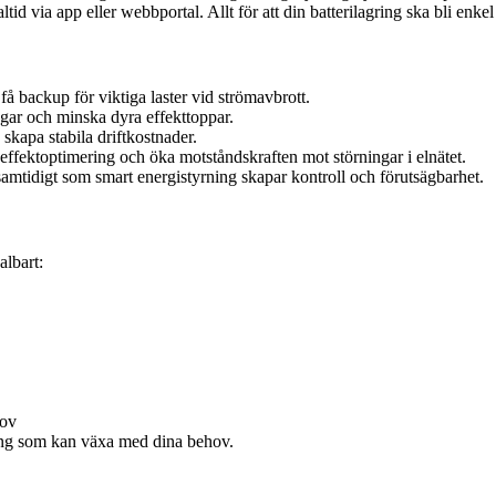
tid via app eller webbportal. Allt för att din batterilagring ska bli enkel 
å backup för viktiga laster vid strömavbrott.
ngar och minska dyra effekttoppar.
kapa stabila driftkostnader.
a effektoptimering och öka motståndskraften mot störningar i elnätet.
 samtidigt som smart energistyrning skapar kontroll och förutsägbarhet.
albart:
hov
ning som kan växa med dina behov.