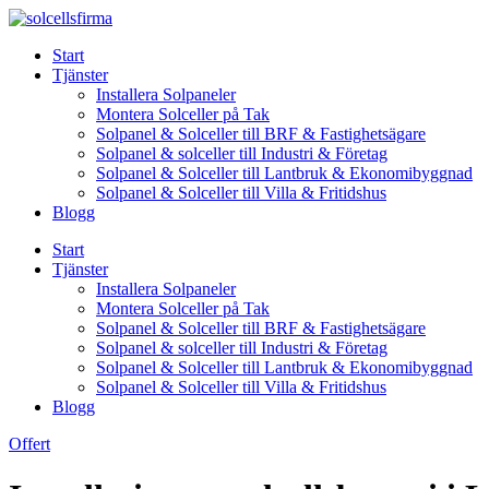
Skip
to
Start
content
Tjänster
Installera Solpaneler
Montera Solceller på Tak
Solpanel & Solceller till BRF & Fastighetsägare
Solpanel & solceller till Industri & Företag
Solpanel & Solceller till Lantbruk & Ekonomibyggnad
Solpanel & Solceller till Villa & Fritidshus
Blogg
Start
Tjänster
Installera Solpaneler
Montera Solceller på Tak
Solpanel & Solceller till BRF & Fastighetsägare
Solpanel & solceller till Industri & Företag
Solpanel & Solceller till Lantbruk & Ekonomibyggnad
Solpanel & Solceller till Villa & Fritidshus
Blogg
Offert