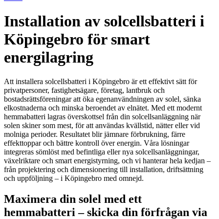
Installation av solcellsbatteri i
Köpingebro för smart
energilagring
Att installera solcellsbatteri i Köpingebro är ett effektivt sätt för
privatpersoner, fastighetsägare, företag, lantbruk och
bostadsrättsföreningar att öka egenanvändningen av solel, sänka
elkostnaderna och minska beroendet av elnätet. Med ett modernt
hemmabatteri lagras överskottsel från din solcellsanläggning när
solen skiner som mest, för att användas kvällstid, nätter eller vid
molniga perioder. Resultatet blir jämnare förbrukning, färre
effekttoppar och bättre kontroll över energin. Våra lösningar
integreras sömlöst med befintliga eller nya solcellsanläggningar,
växelriktare och smart energistyrning, och vi hanterar hela kedjan –
från projektering och dimensionering till installation, driftsättning
och uppföljning – i Köpingebro med omnejd.
Maximera din solel med ett
hemmabatteri – skicka din förfrågan via