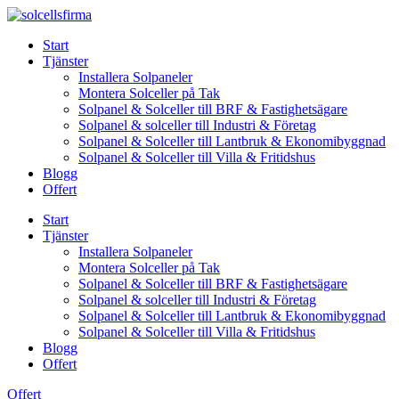
Skip
to
Start
content
Tjänster
Installera Solpaneler
Montera Solceller på Tak
Solpanel & Solceller till BRF & Fastighetsägare
Solpanel & solceller till Industri & Företag
Solpanel & Solceller till Lantbruk & Ekonomibyggnad
Solpanel & Solceller till Villa & Fritidshus
Blogg
Offert
Start
Tjänster
Installera Solpaneler
Montera Solceller på Tak
Solpanel & Solceller till BRF & Fastighetsägare
Solpanel & solceller till Industri & Företag
Solpanel & Solceller till Lantbruk & Ekonomibyggnad
Solpanel & Solceller till Villa & Fritidshus
Blogg
Offert
Offert