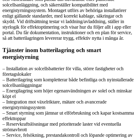
solcellsanläggning, och säkerställer kompatibilitet med
energistyrningssystem. Montaget utförs av behöriga installatörer
enligt gällande standarder, med korrekt kablage, säkringar och
skydd. Vid driftsättning testar vi laddning/avladdning, ställer in
styrlogik för effektoptimering och visar hur du följer allt i app eller
portal. Du får dokumentation, instruktioner och en plan för service,
så att batterilagringen levererar trygg, effektiv nytta i många år.
Tjänster inom batterilagring och smart
energistyrning
– Installation av solcellsbatterier för villa, större fastigheter och
företagslokaler
– Batterilagring som kompletterar både befintliga och nyinstallerade
solcellsanläggningar
– Energilagring som höjer egenanvändningen av solel och minskar
köpt el
– Integration mot växelriktare, mätare och avancerade
energistyrningssystem
– Smart styrning som jämnar ut elförbrukning och kapar kostsamma
effekttoppar
– Reservkraftslösningar med prioriterade laster vid eventuella
strömavbrott
– Service, felsökning, prestandakontroll och löpande optimering av