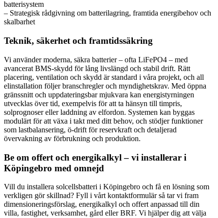
batterisystem
– Strategisk rådgivning om batterilagring, framtida energibehov och
skalbarhet
Teknik, säkerhet och framtidssäkring
Vi använder moderna, säkra batterier – ofta LiFePO4 – med
avancerat BMS-skydd för lång livslängd och stabil drift. Rätt
placering, ventilation och skydd är standard i våra projekt, och all
elinstallation följer branschregler och myndighetskrav. Med öppna
gränssnitt och uppdateringsbar mjukvara kan energistyrningen
utvecklas över tid, exempelvis för att ta hänsyn till timpris,
solprognoser eller laddning av elfordon. Systemen kan byggas
modulärt för att växa i takt med ditt behov, och stödjer funktioner
som lastbalansering, ö-drift för reservkraft och detaljerad
övervakning av förbrukning och produktion.
Be om offert och energikalkyl – vi installerar i
Köpingebro med omnejd
Vill du installera solcellsbatteri i Köpingebro och få en lösning som
verkligen gör skillnad? Fyll i vårt kontaktformulär så tar vi fram
dimensioneringsförslag, energikalkyl och offert anpassad till din
villa, fastighet, verksamhet, gård eller BRF. Vi hjälper dig att välja