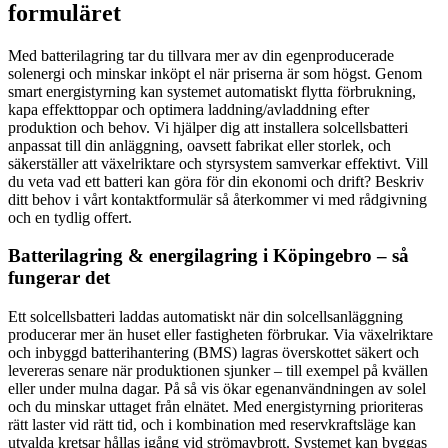
formuläret
Med batterilagring tar du tillvara mer av din egenproducerade
solenergi och minskar inköpt el när priserna är som högst. Genom
smart energistyrning kan systemet automatiskt flytta förbrukning,
kapa effekttoppar och optimera laddning/avladdning efter
produktion och behov. Vi hjälper dig att installera solcellsbatteri
anpassat till din anläggning, oavsett fabrikat eller storlek, och
säkerställer att växelriktare och styrsystem samverkar effektivt. Vill
du veta vad ett batteri kan göra för din ekonomi och drift? Beskriv
ditt behov i vårt kontaktformulär så återkommer vi med rådgivning
och en tydlig offert.
Batterilagring & energilagring i Köpingebro – så
fungerar det
Ett solcellsbatteri laddas automatiskt när din solcellsanläggning
producerar mer än huset eller fastigheten förbrukar. Via växelriktare
och inbyggd batterihantering (BMS) lagras överskottet säkert och
levereras senare när produktionen sjunker – till exempel på kvällen
eller under mulna dagar. På så vis ökar egenanvändningen av solel
och du minskar uttaget från elnätet. Med energistyrning prioriteras
rätt laster vid rätt tid, och i kombination med reservkraftsläge kan
utvalda kretsar hållas igång vid strömavbrott. Systemet kan byggas