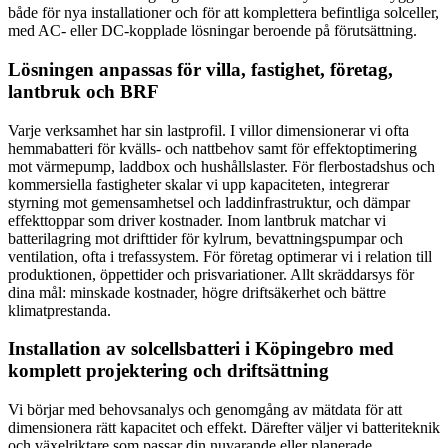
både för nya installationer och för att komplettera befintliga solceller,
med AC- eller DC-kopplade lösningar beroende på förutsättning.
Lösningen anpassas för villa, fastighet, företag,
lantbruk och BRF
Varje verksamhet har sin lastprofil. I villor dimensionerar vi ofta
hemmabatteri för kvälls- och nattbehov samt för effektoptimering
mot värmepump, laddbox och hushållslaster. För flerbostadshus och
kommersiella fastigheter skalar vi upp kapaciteten, integrerar
styrning mot gemensamhetsel och laddinfrastruktur, och dämpar
effekttoppar som driver kostnader. Inom lantbruk matchar vi
batterilagring mot drifttider för kylrum, bevattningspumpar och
ventilation, ofta i trefassystem. För företag optimerar vi i relation till
produktionen, öppettider och prisvariationer. Allt skräddarsys för
dina mål: minskade kostnader, högre driftsäkerhet och bättre
klimatprestanda.
Installation av solcellsbatteri i Köpingebro med
komplett projektering och driftsättning
Vi börjar med behovsanalys och genomgång av mätdata för att
dimensionera rätt kapacitet och effekt. Därefter väljer vi batteriteknik
och växelriktare som passar din nuvarande eller planerade