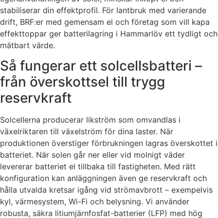
stabiliserar din effektprofil. För lantbruk med varierande
drift, BRF:er med gemensam el och företag som vill kapa
effekttoppar ger batterilagring i Hammarlöv ett tydligt och
mätbart värde.
Så fungerar ett solcellsbatteri –
från överskottsel till trygg
reservkraft
Solcellerna producerar likström som omvandlas i
växelriktaren till växelström för dina laster. När
produktionen överstiger förbrukningen lagras överskottet i
batteriet. När solen går ner eller vid molnigt väder
levererar batteriet el tillbaka till fastigheten. Med rätt
konfiguration kan anläggningen även ge reservkraft och
hålla utvalda kretsar igång vid strömavbrott – exempelvis
kyl, värmesystem, Wi-Fi och belysning. Vi använder
robusta, säkra litiumjärnfosfat-batterier (LFP) med hög