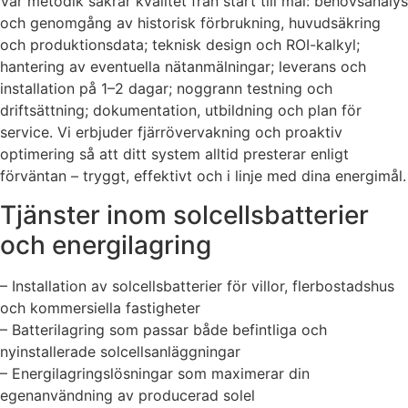
Vår metodik säkrar kvalitet från start till mål: behovsanalys
och genomgång av historisk förbrukning, huvudsäkring
och produktionsdata; teknisk design och ROI-kalkyl;
hantering av eventuella nätanmälningar; leverans och
installation på 1–2 dagar; noggrann testning och
driftsättning; dokumentation, utbildning och plan för
service. Vi erbjuder fjärrövervakning och proaktiv
optimering så att ditt system alltid presterar enligt
förväntan – tryggt, effektivt och i linje med dina energimål.
Tjänster inom solcellsbatterier
och energilagring
– Installation av solcellsbatterier för villor, flerbostadshus
och kommersiella fastigheter
– Batterilagring som passar både befintliga och
nyinstallerade solcellsanläggningar
– Energilagringslösningar som maximerar din
egenanvändning av producerad solel