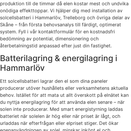
produktion till de timmar då elen kostar mest och undvika
onödiga effekttoppar. Vi hjälper dig med installation av
solcellsbatteri i Hammarlöv, Trelleborg och övriga delar av
Skåne – från första behovsanalys till färdigt, optimerat
system. Fyll i vår kontaktformulär för en kostnadsfri
bedömning av potential, dimensionering och
återbetalningstid anpassad efter just din fastighet.
Batterilagring & energilagring i
Hammarlöv
Ett solcellsbatteri lagrar den el som dina paneler
producerar utöver hushållets eller verksamhetens aktuella
behov. Istället för att mata ut allt överskott på elnätet kan
du nyttja energilagring för att använda elen senare – när
solen inte producerar. Med smart energistyrning laddas
batteriet när solelen är hög eller när priset är lågt, och
urladdas när efterfrågan eller elpriset stiger. Det ökar
egenanvändningen av solel, minskar inköpt el och