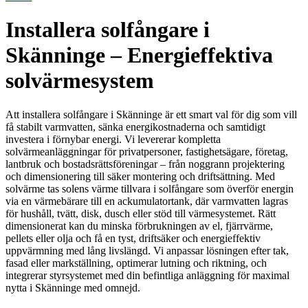
Installera solfångare i
Skänninge – Energieffektiva
solvärmesystem
Att installera solfångare i Skänninge är ett smart val för dig som vill
få stabilt varmvatten, sänka energikostnaderna och samtidigt
investera i förnybar energi. Vi levererar kompletta
solvärmeanläggningar för privatpersoner, fastighetsägare, företag,
lantbruk och bostadsrättsföreningar – från noggrann projektering
och dimensionering till säker montering och driftsättning. Med
solvärme tas solens värme tillvara i solfångare som överför energin
via en värmebärare till en ackumulatortank, där varmvatten lagras
för hushåll, tvätt, disk, dusch eller stöd till värmesystemet. Rätt
dimensionerat kan du minska förbrukningen av el, fjärrvärme,
pellets eller olja och få en tyst, driftsäker och energieffektiv
uppvärmning med lång livslängd. Vi anpassar lösningen efter tak,
fasad eller markställning, optimerar lutning och riktning, och
integrerar styrsystemet med din befintliga anläggning för maximal
nytta i Skänninge med omnejd.