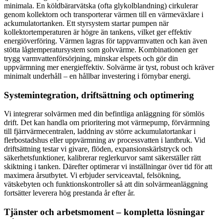
minimala. En köldbärarvätska (ofta glykolblandning) cirkulerar
genom kollektorn och transporterar värmen till en värmeväxlare i
ackumulatortanken. Ett styrsystem startar pumpen när
kollektortemperaturen är högre än tankens, vilket ger effektiv
energiöverföring. Värmen lagras för tappvarmvatten och kan även
stötta lågtemperatursystem som golvvärme. Kombinationen ger
trygg varmvattenförsörjning, minskar elspets och gör din
uppvärmning mer energieffektiv. Solvärme är tyst, robust och kräver
minimalt underhåll – en hållbar investering i förnybar energi.
Systemintegration, driftsättning och optimering
Vi integrerar solvärmen med din befintliga anläggning för sömlös
drift. Det kan handla om prioritering mot värmepump, förvärmning
till fjärrvärmecentralen, laddning av större ackumulatortankar i
flerbostadshus eller uppvärmning av processvatten i lantbruk. Vid
driftsättning testar vi givare, flöden, expansionskärlstryck och
säkerhetsfunktioner, kalibrerar reglerkurvor samt säkerställer rätt
skiktning i tanken. Därefter optimerar vi inställningar över tid för att
maximera årsutbytet. Vi erbjuder serviceavtal, felsökning,
vätskebyten och funktionskontroller så att din solvärmeanläggning
fortsätter leverera hög prestanda år efter år.
Tjänster och arbetsmoment – kompletta lösningar