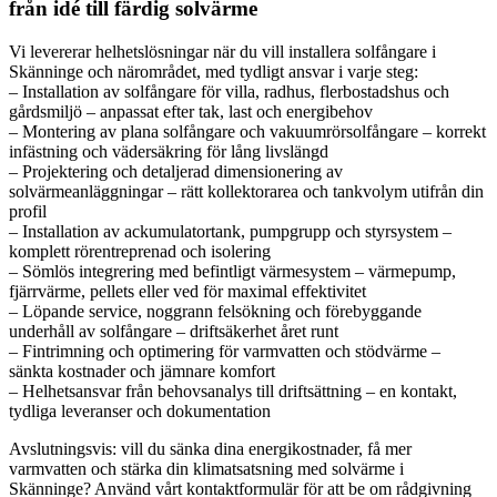
från idé till färdig solvärme
Vi levererar helhetslösningar när du vill installera solfångare i
Skänninge och närområdet, med tydligt ansvar i varje steg:
– Installation av solfångare för villa, radhus, flerbostadshus och
gårdsmiljö – anpassat efter tak, last och energibehov
– Montering av plana solfångare och vakuumrörsolfångare – korrekt
infästning och vädersäkring för lång livslängd
– Projektering och detaljerad dimensionering av
solvärmeanläggningar – rätt kollektorarea och tankvolym utifrån din
profil
– Installation av ackumulatortank, pumpgrupp och styrsystem –
komplett rörentreprenad och isolering
– Sömlös integrering med befintligt värmesystem – värmepump,
fjärrvärme, pellets eller ved för maximal effektivitet
– Löpande service, noggrann felsökning och förebyggande
underhåll av solfångare – driftsäkerhet året runt
– Fintrimning och optimering för varmvatten och stödvärme –
sänkta kostnader och jämnare komfort
– Helhetsansvar från behovsanalys till driftsättning – en kontakt,
tydliga leveranser och dokumentation
Avslutningsvis: vill du sänka dina energikostnader, få mer
varmvatten och stärka din klimatsatsning med solvärme i
Skänninge? Använd vårt kontaktformulär för att be om rådgivning