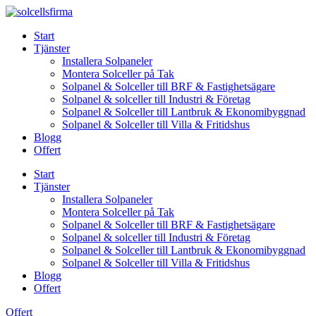
Skip
to
Start
content
Tjänster
Installera Solpaneler
Montera Solceller på Tak
Solpanel & Solceller till BRF & Fastighetsägare
Solpanel & solceller till Industri & Företag
Solpanel & Solceller till Lantbruk & Ekonomibyggnad
Solpanel & Solceller till Villa & Fritidshus
Blogg
Offert
Start
Tjänster
Installera Solpaneler
Montera Solceller på Tak
Solpanel & Solceller till BRF & Fastighetsägare
Solpanel & solceller till Industri & Företag
Solpanel & Solceller till Lantbruk & Ekonomibyggnad
Solpanel & Solceller till Villa & Fritidshus
Blogg
Offert
Offert