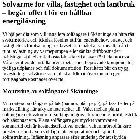
Solvärme för villa, fastighet och lantbruk
– begär offert för en hållbar
energilösning
Vi hjälper dig som vill installera solfångare i Skänninge att hitta rätt
systemstorlek och teknisk lösning utifrån energibehov, budget och
fastighetens förutsättningar. Oavsett om målet är varmvatten året
runt, avlastning av värmepumpen eller sänkta driftkostnader i
tvättstuga, stall eller flerbostadshus tar vi ansvar för hela processen.
Våra certifierade installatörer arbetar med beprövade komponenter,
tydliga tidplaner och full dokumentation. Resultatet blir en trygg
investering i solvärme som minskar klimatpåverkan och ger
förutsägbara kostnader över tid.
Montering av solfångare i Skänninge
Vi monterar solfångare på tak (pannor, plåt, papp), på fasad eller på
markställning när takytan inte räcker till. Valet mellan plana
solfångare och vakuumrörsolfångare görs utifrån energiprofil, estetik
och säsongsnytta. Plana solfångare ger mycket varmvatten
sommartid och är kostnadseffektiva, medan vakuumrörsolfångare
presterar starkt även vid lägre utetemperaturer och spridd
solinstrålning. Infästning anpassas efter underlag för att skydda