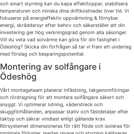
och smart styrning kan du kapa effekttoppar, stabilisera
temperaturen och minska dina driftkostnader över tid. Vi
fokuserar på energieffektiv uppvärmning & förnybar
energi, skräddarsyr efter behov och säkerställer att din
investering ger hög verkningsgrad genom alla säsonger.
Vill du veta vad solvärme kan göra för din fastighet i
Ödeshög? Skicka din förfrågan så tar vi fram ett underlag
med förslag och besparingspotential.
Montering av solfångare i
Ödeshög
Vårt montageteam planerar infästning, takgenomföringar
och rördragning för att montera solfångare säkert och
snyggt. Vi optimerar lutning, väderstreck och
skuggförhållanden, anpassar stativ och fästdetaljer efter
taktyp och säkrar vindlast enligt gällande krav.
Rörsystemet dimensioneras för rätt flöde och isoleras för
minimala förluster, medan givare och styrning kalibreras