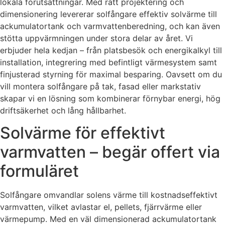
lokala förutsättningar. Med rätt projektering och
dimensionering levererar solfångare effektiv solvärme till
ackumulatortank och varmvattenberedning, och kan även
stötta uppvärmningen under stora delar av året. Vi
erbjuder hela kedjan – från platsbesök och energikalkyl till
installation, integrering med befintligt värmesystem samt
finjusterad styrning för maximal besparing. Oavsett om du
vill montera solfångare på tak, fasad eller markstativ
skapar vi en lösning som kombinerar förnybar energi, hög
driftsäkerhet och lång hållbarhet.
Solvärme för effektivt
varmvatten – begär offert via
formuläret
Solfångare omvandlar solens värme till kostnadseffektivt
varmvatten, vilket avlastar el, pellets, fjärrvärme eller
värmepump. Med en väl dimensionerad ackumulatortank