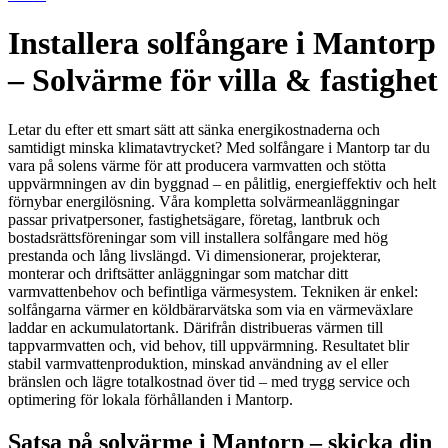
Installera solfångare i Mantorp
– Solvärme för villa & fastighet
Letar du efter ett smart sätt att sänka energikostnaderna och
samtidigt minska klimatavtrycket? Med solfångare i Mantorp tar du
vara på solens värme för att producera varmvatten och stötta
uppvärmningen av din byggnad – en pålitlig, energieffektiv och helt
förnybar energilösning. Våra kompletta solvärmeanläggningar
passar privatpersoner, fastighetsägare, företag, lantbruk och
bostadsrättsföreningar som vill installera solfångare med hög
prestanda och lång livslängd. Vi dimensionerar, projekterar,
monterar och driftsätter anläggningar som matchar ditt
varmvattenbehov och befintliga värmesystem. Tekniken är enkel:
solfångarna värmer en köldbärarvätska som via en värmeväxlare
laddar en ackumulatortank. Därifrån distribueras värmen till
tappvarmvatten och, vid behov, till uppvärmning. Resultatet blir
stabil varmvattenproduktion, minskad användning av el eller
bränslen och lägre totalkostnad över tid – med trygg service och
optimering för lokala förhållanden i Mantorp.
Satsa på solvärme i Mantorp – skicka din