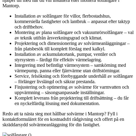
hjälper till med när du vill installera eller montera solfångare i
Mantorp.
Installation av solfångare för villor, flerbostadshus,
kommersiella fastigheter och lantbruk – anpassat efter taktyp
och driftbehov.
Montering av plana solfångare och vakuumrörsolfångare – val
av teknik utifrån årsverkningsgrad och klimat.
Projektering och dimensionering av solvärmeanläggningar –
från platsbesök till komplett förslag med kalkyl.
Installation av ackumulatortank, pumpar, ventiler och
styrsystem – färdigt för effektiv värmelagring.
Integrering med befintligt värmesystem – samkörning med
värmepump, panna eller fjärrvärme utan driftstörningar.
Service, felsökning och förebyggande underhåll av solfångare
– förlänger livslängd och säkrar prestanda.
Finjustering och optimering av solvärme för varmvatten och
uppvärmning – säsongsanpassade inställningar.
Komplett leverans från projektering till driftsättning – du får
en nyckelfärdig lösning med dokumentation.
Redo att ta nästa steg mot hållbar solvärme i Mantorp? Fyll i
kontaktformuläret för en kostnadsfri rådgivning och offert på en
skräddarsydd solvärmeanläggning för din fastighet.