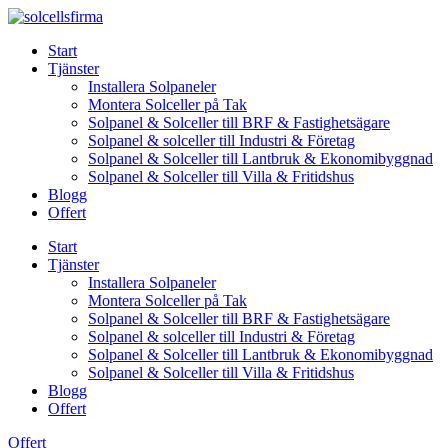
Skip
to
Start
content
Tjänster
Installera Solpaneler
Montera Solceller på Tak
Solpanel & Solceller till BRF & Fastighetsägare
Solpanel & solceller till Industri & Företag
Solpanel & Solceller till Lantbruk & Ekonomibyggnad
Solpanel & Solceller till Villa & Fritidshus
Blogg
Offert
Start
Tjänster
Installera Solpaneler
Montera Solceller på Tak
Solpanel & Solceller till BRF & Fastighetsägare
Solpanel & solceller till Industri & Företag
Solpanel & Solceller till Lantbruk & Ekonomibyggnad
Solpanel & Solceller till Villa & Fritidshus
Blogg
Offert
Offert