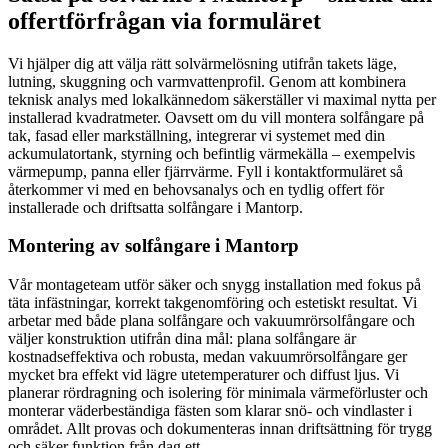
offertförfrågan via formuläret
Vi hjälper dig att välja rätt solvärmelösning utifrån takets läge,
lutning, skuggning och varmvattenprofil. Genom att kombinera
teknisk analys med lokalkännedom säkerställer vi maximal nytta per
installerad kvadratmeter. Oavsett om du vill montera solfångare på
tak, fasad eller markställning, integrerar vi systemet med din
ackumulatortank, styrning och befintlig värmekälla – exempelvis
värmepump, panna eller fjärrvärme. Fyll i kontaktformuläret så
återkommer vi med en behovsanalys och en tydlig offert för
installerade och driftsatta solfångare i Mantorp.
Montering av solfångare i Mantorp
Vår montageteam utför säker och snygg installation med fokus på
täta infästningar, korrekt takgenomföring och estetiskt resultat. Vi
arbetar med både plana solfångare och vakuumrörsolfångare och
väljer konstruktion utifrån dina mål: plana solfångare är
kostnadseffektiva och robusta, medan vakuumrörsolfångare ger
mycket bra effekt vid lägre utetemperaturer och diffust ljus. Vi
planerar rördragning och isolering för minimala värmeförluster och
monterar väderbeständiga fästen som klarar snö- och vindlaster i
området. Allt provas och dokumenteras innan driftsättning för trygg
och säker funktion från dag ett.