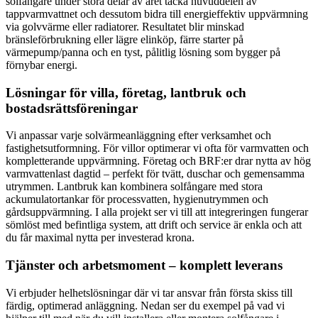
solfångare under stora delar av året täcka huvuddelen av
tappvarmvattnet och dessutom bidra till energieffektiv uppvärmning
via golvvärme eller radiatorer. Resultatet blir minskad
bränsleförbrukning eller lägre elinköp, färre starter på
värmepump/panna och en tyst, pålitlig lösning som bygger på
förnybar energi.
Lösningar för villa, företag, lantbruk och
bostadsrättsföreningar
Vi anpassar varje solvärmeanläggning efter verksamhet och
fastighetsutformning. För villor optimerar vi ofta för varmvatten och
kompletterande uppvärmning. Företag och BRF:er drar nytta av hög
varmvattenlast dagtid – perfekt för tvätt, duschar och gemensamma
utrymmen. Lantbruk kan kombinera solfångare med stora
ackumulatortankar för processvatten, hygienutrymmen och
gårdsuppvärmning. I alla projekt ser vi till att integreringen fungerar
sömlöst med befintliga system, att drift och service är enkla och att
du får maximal nytta per investerad krona.
Tjänster och arbetsmoment – komplett leverans
Vi erbjuder helhetslösningar där vi tar ansvar från första skiss till
färdig, optimerad anläggning. Nedan ser du exempel på vad vi