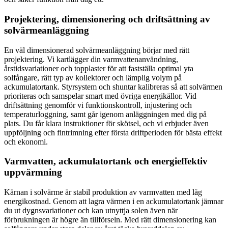
Projektering, dimensionering och driftsättning av
solvärmeanläggning
En väl dimensionerad solvärmeanläggning börjar med rätt
projektering. Vi kartlägger din varmvattenanvändning,
årstidsvariationer och topplaster för att fastställa optimal yta
solfångare, rätt typ av kollektorer och lämplig volym på
ackumulatortank. Styrsystem och shuntar kalibreras så att solvärmen
prioriteras och samspelar smart med övriga energikällor. Vid
driftsättning genomför vi funktionskontroll, injustering och
temperaturloggning, samt går igenom anläggningen med dig på
plats. Du får klara instruktioner för skötsel, och vi erbjuder även
uppföljning och fintrimning efter första driftperioden för bästa effekt
och ekonomi.
Varmvatten, ackumulatortank och energieffektiv
uppvärmning
Kärnan i solvärme är stabil produktion av varmvatten med låg
energikostnad. Genom att lagra värmen i en ackumulatortank jämnar
du ut dygnsvariationer och kan utnyttja solen även när
förbrukningen är högre än tillförseln. Med rätt dimensionering kan