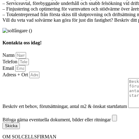
– Serviceavtal, förebyggande underhåll och snabb felsökning vid drif
– Finjustering och optimering för varmvatten och stödvärme över årets
– Totalentreprenad från första skiss till slutprovning och driftsättni
Vill du veta vad solvärme kan göra för just din fastighet? Beskriv dit
Kontakta oss idag!
Namn
Telefon
Email
Adress + Ort
Beskriv ert behov, förutsättningar, antal m2 & önskat startdatum
Bifoga gärna eventuella dokument, bilder eller ritningar
Bifoga gärna eventuella dokument, bilder eller ritningar
Skicka
OM SOLCELLSFIRMAN