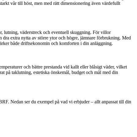
 starkt vår till höst, men med rätt dimensionering även värdefullt
, lutning, väderstreck och eventuell skuggning. För villor
 dra extra nytta av större ytor och högre, jämnare förbrukning. Med
tärker både driftsekonomin och komforten i din anläggning.
peraturer och bättre prestanda vid kallt eller blåsigt väder, vilket
rat på taklutning, estetiska önskemål, budget och mål med din
r BRF. Nedan ser du exempel på vad vi erbjuder – allt anpassat till din