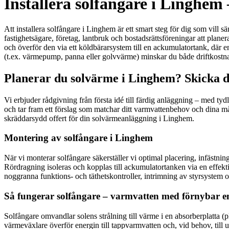
Installera solfångare i Linghem 
Att installera solfångare i Linghem är ett smart steg för dig som vill 
fastighetsägare, företag, lantbruk och bostadsrättsföreningar att plan
och överför den via ett köldbärarsystem till en ackumulatortank, där 
(t.ex. värmepump, panna eller golvvärme) minskar du både driftkostn
Planerar du solvärme i Linghem? Skicka d
Vi erbjuder rådgivning från första idé till färdig anläggning – med tyd
och tar fram ett förslag som matchar ditt varmvattenbehov och dina må
skräddarsydd offert för din solvärmeanläggning i Linghem.
Montering av solfångare i Linghem
När vi monterar solfångare säkerställer vi optimal placering, infästning
Rördragning isoleras och kopplas till ackumulatortanken via en effekt
noggranna funktions- och täthetskontroller, intrimning av styrsystem oc
Så fungerar solfångare – varmvatten med förnybar e
Solfångare omvandlar solens strålning till värme i en absorberplatta 
värmeväxlare överför energin till tappvarmvatten och, vid behov, till 