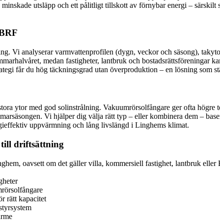
minskade utsläpp och ett pålitligt tillskott av förnybar energi – särskilt
h BRF
ng. Vi analyserar varmvattenprofilen (dygn, veckor och säsong), takytor
arhalvåret, medan fastigheter, lantbruk och bostadsrättsföreningar kan
rategi får du hög täckningsgrad utan överproduktion – en lösning som s
tora ytor med god solinstrålning. Vakuumrörsolfångare ger ofta högre tem
marsäsongen. Vi hjälper dig välja rätt typ – eller kombinera dem – base
gieffektiv uppvärmning och lång livslängd i Linghems klimat.
ill driftsättning
inghem, oavsett om det gäller villa, kommersiell fastighet, lantbruk elle
gheter
mrörsolfångare
 rätt kapacitet
styrsystem
ärme