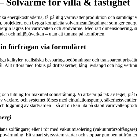
– Solvärme för villa & fastighet
sänka energikostnaderna, få pålitlig varmvattenproduktion och samtidigt v
era, projektera och bygga kompletta solvärmeanläggningar som ger energi
energin lagras för varmvatten och stödvärme. Med rätt dimensionering, s
ader och miljöpåverkan – utan att tumma på komforten.
in förfrågan via formuläret
liga kalkyler, realistiska besparingsbedömningar och transparent prissättn
l. Allt utförs med fokus på driftsäkerhet, lång livslängd och hög verkn
 och lutning för maximal solinstrålning. Vi arbetar på tak av tegel, plåt 
iv växlare, och systemet förses med cirkulationspump, säkerhetsventiler
h loggning av startvärden – så att du kan lita på stabil varmvattenprodu
nergi
(plana solfångare) eller i rör med vakuumisolering (vakuumrörsolfångare
uppvärmning. Ett smart styrsystem startar och stoppar pumpen utifrån te