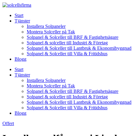
Skip
to
Start
content
Tjänster
Installera Solpaneler
Montera Solceller på Tak
Solpanel & Solceller till BRF & Fastighetsägare
Solpanel & solceller till Industri & Företag
Solpanel & Solceller till Lantbruk & Ekonomibyggnad
Solpanel & Solceller till Villa & Fritidshus
Blogg
Start
Tjänster
Installera Solpaneler
Montera Solceller på Tak
Solpanel & Solceller till BRF & Fastighetsägare
Solpanel & solceller till Industri & Företag
Solpanel & Solceller till Lantbruk & Ekonomibyggnad
Solpanel & Solceller till Villa & Fritidshus
Blogg
Offert