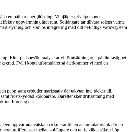
älja en hållbar energilösning. Vi hjälper privatpersoner,
effektiv uppvärmning året runt. Solfångare tar tillvara solens värme
mart styrning och sömlös integrering med ditt befintliga värmesystem
ing. Efter platsbesök analyserar vi förutsättningarna på din fastighet
ingsgrad. Fyll i kontaktformuläret så återkommer vi med en
och papp samt erbjuder markstativ där takytan inte räcker till.
 samt frostskyddad köldbärare. Därefter sker driftsättning med
ktion från dag ett.
). Den uppvärmda vätskan cirkulerar till en ackumulatortank där en
mperaturdifferenser mellan solfångare och tank, vilket säkrar hög