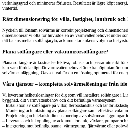
verkningsgrad och minimerar förluster. Resultatet är lägre köpt energi, 
vintertid.
Rätt dimensionering för villa, fastighet, lantbruk oc
Nyckeln till lönsam solvärme är korrekt projektering och dimensioneri
dimensionerar vi ofta för huvuddelen av varmvattenbehovet under somm
rätt balans mellan solfångaryta, ackumulatortankens volym och styrst
Plana solfångare eller vakuumrörsolfångare?
Plana solfångare är kostnadseffektiva, robusta och passar utmärkt för s
kan vara fördelaktigt där varmvattenbehovet är extra högt utanför som
solvärmeanläggning. Oavsett val får du en lösning optimerad för ener
Våra tjänster – kompletta solvärmelösningar från idé t
Vi levererar helhetslösningar för dig som vill installera solfångare i L
byggnad, ditt varmvattenbehov och ditt befintliga värmesystem.
– Installation av solfångare på villor, flerbostadshus och lantbruksfasti
– Montering och infästning av plana solfångare samt effektiva vakuu
– Projektering och teknisk dimensionering av solvärmeanläggningar för
– Leverans och inkoppling av ackumulatortank, växlare, pumpar och 
– Integrering mot befintlig panna, värmepump, fjärrvärme eller golvv