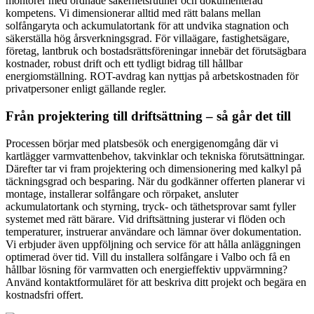
montörer med ordnade säkerhetsrutiner och dokumenterad
kompetens. Vi dimensionerar alltid med rätt balans mellan
solfångaryta och ackumulatortank för att undvika stagnation och
säkerställa hög årsverkningsgrad. För villaägare, fastighetsägare,
företag, lantbruk och bostadsrättsföreningar innebär det förutsägbara
kostnader, robust drift och ett tydligt bidrag till hållbar
energiomställning. ROT-avdrag kan nyttjas på arbetskostnaden för
privatpersoner enligt gällande regler.
Från projektering till driftsättning – så går det till
Processen börjar med platsbesök och energigenomgång där vi
kartlägger varmvattenbehov, takvinklar och tekniska förutsättningar.
Därefter tar vi fram projektering och dimensionering med kalkyl på
täckningsgrad och besparing. När du godkänner offerten planerar vi
montage, installerar solfångare och rörpaket, ansluter
ackumulatortank och styrning, tryck- och täthetsprovar samt fyller
systemet med rätt bärare. Vid driftsättning justerar vi flöden och
temperaturer, instruerar användare och lämnar över dokumentation.
Vi erbjuder även uppföljning och service för att hålla anläggningen
optimerad över tid. Vill du installera solfångare i Valbo och få en
hållbar lösning för varmvatten och energieffektiv uppvärmning?
Använd kontaktformuläret för att beskriva ditt projekt och begära en
kostnadsfri offert.