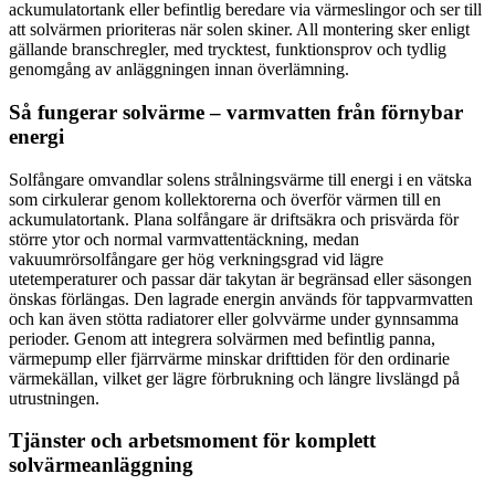
ackumulatortank eller befintlig beredare via värmeslingor och ser till
att solvärmen prioriteras när solen skiner. All montering sker enligt
gällande branschregler, med trycktest, funktionsprov och tydlig
genomgång av anläggningen innan överlämning.
Så fungerar solvärme – varmvatten från förnybar
energi
Solfångare omvandlar solens strålningsvärme till energi i en vätska
som cirkulerar genom kollektorerna och överför värmen till en
ackumulatortank. Plana solfångare är driftsäkra och prisvärda för
större ytor och normal varmvattentäckning, medan
vakuumrörsolfångare ger hög verkningsgrad vid lägre
utetemperaturer och passar där takytan är begränsad eller säsongen
önskas förlängas. Den lagrade energin används för tappvarmvatten
och kan även stötta radiatorer eller golvvärme under gynnsamma
perioder. Genom att integrera solvärmen med befintlig panna,
värmepump eller fjärrvärme minskar drifttiden för den ordinarie
värmekällan, vilket ger lägre förbrukning och längre livslängd på
utrustningen.
Tjänster och arbetsmoment för komplett
solvärmeanläggning