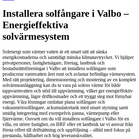
Installera solfångare i Valbo –
Energieffektiva
solvärmesystem
Solenergi som värmer vatten är ett smart sätt att sänka
energikostnaderna och samtidigt minska klimatavtrycket. Vi hjälper
privatpersoner, fastighetsägare, företag, lantbruk och
bostadsrättsföreningar i Valbo att installera solfångare som
producerar varmvatten året runt och avlastar befintliga värmesystem.
Med rätt projektering, dimensionering och montering av en komplett
solvärmeanläggning kan du ta vara på solens värme för både
tappvarmvatten och stöd till uppvärmning, vilket ger energieffektiv
uppvärmning, lägre driftkostnader och ett tryggt steg mot förnybar
energi. Våra lösningar omfattar plana solfångare och
vakuumrörsolfångare, ackumulatortank med smart styrning samt
smidig integrering med exempelvis panna, värmepump eller
fjärrvärme. Oavsett om du vill installera solfångare i Valbo för en
villa, en större fastighet, en BRF eller ett lantbruk tar vi ansvar från
första offert till driftsättning och uppföljning – alltid med fokus på
prestanda, hållbarhet och hög leveranskvalitet.