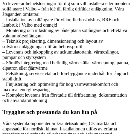
Vi levererar helhetslösningar för dig som vill installera eller montera
solfångare i Valbo – från idé till färdig driftklar anläggning. Våra
åtaganden omfattar:
– Installation av solfångare för villor, flerbostadshus, BRF och
lantbruk i Valbo med omnejd
– Montering och infästning av både plana solfångare och effektiva
vakuumrörsolfångare
– Teknisk projektering, dimensionering och layout av
solvärmeanläggningar utifrån behovsprofil
– Leverans och inkoppling av ackumulatortank, värmeslingor,
pumpar och styrsystem
– Sömlös integrering med befintlig värmekälla: värmepump, panna,
elpatron eller fjärrvärme
– Felsökning, serviceavtal och förebyggande underhåll för lång och
stabil drift
– Finjustering och optimering för hög varmvattenkomfort och
maximal energibesparing
– Komplett leverans från förstudie till driftsättning, dokumentation
och användarutbildning
Trygghet och prestanda du kan lita på
Våra systemkomponenter är kvalitetssäkrade, CE-märkta och
anpassade för nordiskt klimat. Installationen utförs av erfarna