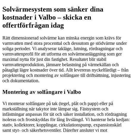
Solvärmesystem som sänker dina
kostnader i Valbo – skicka en
offertförfrågan idag
Rätt dimensionerad solvärme kan minska energin som krävs för
varmvatten med stora procenttal och dessutom ge stödvärme under
soliga perioder. Vi analyserar takläge, lutning, rördragningar och
varmvattenprofil för att utforma en solvärmeanläggning som ger
maximal nytta för just din fastighet. Resultatet blir stabil
varmvattenproduktion, jämnare belastning på värmekällan och
påtagligt lägre kostnader över tid. Allt levereras nyckelfärdigt – från
projektering och montering av solfångare till driftsättning, injustering
och dokumentation.
Montering av solfångare i Valbo
Vi monterar solfångare på tak (tegel, plåt och papp) eller på
markställning när takytor inte lämpar sig. Fästsystem och
infästningar anpassas för tät och säker installation, och rördragning
isoleras och frostskyddas för lång livslängd. Vi hanterar hela kedjan:
stativ, kollektorer, kopplingar, cirkulationspump, expansionskärl
samt styr- och säkerhetsventiler. Därefter ansluter vi mot