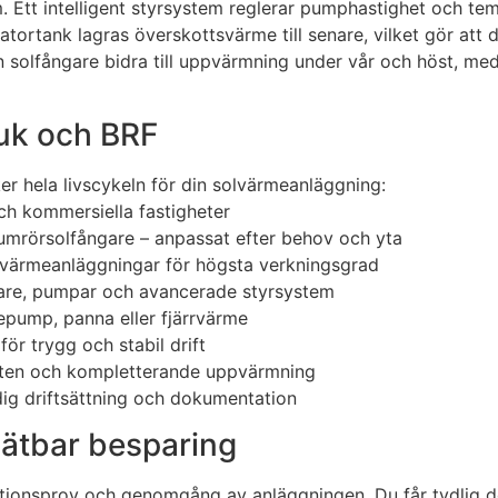
. Ett intelligent styrsystem reglerar pumphastighet och t
tortank lagras överskottsvärme till senare, vilket gör att 
solfångare bidra till uppvärmning under vår och höst, med
bruk och BRF
r hela livscykeln för din solvärmeanläggning:
 och kommersiella fastigheter
umrörsolfångare – anpassat efter behov och yta
lvärmeanläggningar för högsta verkningsgrad
lare, pumpar och avancerade styrsystem
epump, panna eller fjärrvärme
ör trygg och stabil drift
atten och kompletterande uppvärmning
rdig driftsättning och dokumentation
mätbar besparing
nktionsprov och genomgång av anläggningen. Du får tydlig do