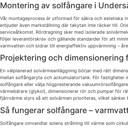
Montering av solfångare i Unders
Vår montageprocess är utformad för säkra och estetiska inst
erbjuder även markställning där takytan inte räcker till. O
serviceåtkomst. Rördragning sker med isolerade solvärmeled
följer leverantörskrav och gällande standarder för att minim
varmvatten och bidrar till energieffektiv uppvärmning – år
Projektering och dimensionering 
En välplanerad solvärmeanläggning börjar med rätt dimensi
mellan solfångaryta och ackumulatortank. För fastigheter m
solfångare eller välja högpresterande vakuumrörsolfångar
värmebärare (glykol), dimensionerar rör och pumpar för rä
fjärrvärme styrs så att solvärmen prioriteras, vilket sänk
Så fungerar solfångare – varmva
Solfångare omvandlar solens strålning till värme som cirku