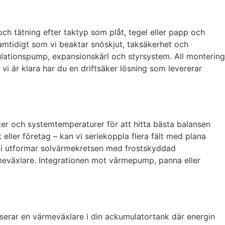
och tätning efter taktyp som plåt, tegel eller papp och
 samtidigt som vi beaktar snöskjut, taksäkerhet och
kulationspump, expansionskärl och styrsystem. All montering
 vi är klara har du en driftsäker lösning som levererar
er och systemtemperaturer för att hitta bästa balansen
ller företag – kan vi seriekoppla flera fält med plana
 Vi utformar solvärmekretsen med frostskyddad
rmeväxlare. Integrationen mot värmepump, panna eller
sserar en värmeväxlare i din ackumulatortank där energin