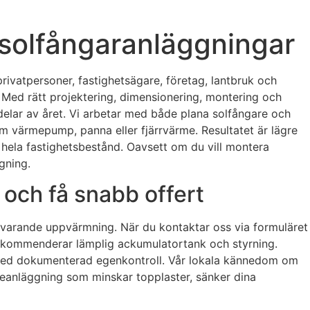
 solfångaranläggningar
 privatpersoner, fastighetsägare, företag, lantbruk och
 Med rätt projektering, dimensionering, montering och
elar av året. Vi arbetar med både plana solfångare och
 värmepump, panna eller fjärrvärme. Resultatet är lägre
h hela fastighetsbestånd. Oavsett om du vill montera
gning.
 och få snabb offert
varande uppvärmning. När du kontaktar oss via formuläret
rekommenderar lämplig ackumulatortank och styrning.
ch med dokumenterad egenkontroll. Vår lokala kännedom om
ärmeanläggning som minskar topplaster, sänker dina