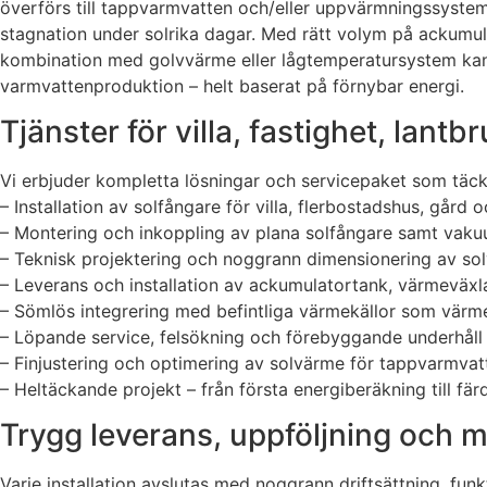
överförs till tappvarmvatten och/eller uppvärmningssystem
stagnation under solrika dagar. Med rätt volym på ackumula
kombination med golvvärme eller lågtemperatursystem kan 
varmvattenproduktion – helt baserat på förnybar energi.
Tjänster för villa, fastighet, lant
Vi erbjuder kompletta lösningar och servicepaket som täcke
– Installation av solfångare för villa, flerbostadshus, gård
– Montering och inkoppling av plana solfångare samt vaku
– Teknisk projektering och noggrann dimensionering av so
– Leverans och installation av ackumulatortank, värmeväx
– Sömlös integrering med befintliga värmekällor som värm
– Löpande service, felsökning och förebyggande underhåll f
– Finjustering och optimering av solvärme för tappvarmv
– Heltäckande projekt – från första energiberäkning till fä
Trygg leverans, uppföljning och 
Varje installation avslutas med noggrann driftsättning, fu