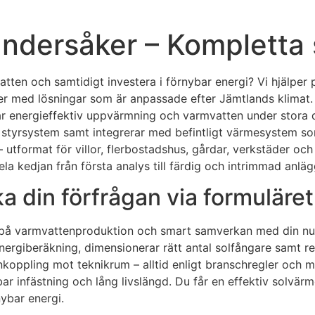
 Undersåker – Kompletta
mvatten och samtidigt investera i förnybar energi? Vi hjälper
ker med lösningar som är anpassade efter Jämtlands klimat.
ar energieffektiv uppvärmning och varmvatten under stora d
tyrsystem samt integrerar med befintligt värmesystem som
 utformat för villor, flerbostadshus, gårdar, verkstäder oc
ela kedjan från första analys till färdig och intrimmad anläg
a din förfrågan via formuläret
s på varmvattenproduktion och smart samverkan med din nu
ergiberäkning, dimensionerar rätt antal solfångare samt 
h inkoppling mot teknikrum – alltid enligt branschregler o
lbar infästning och lång livslängd. Du får en effektiv solv
ybar energi.