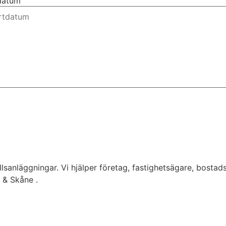
tdatum
lsanläggningar. Vi hjälper företag, fastighetsägare, bostad
g & Skåne .