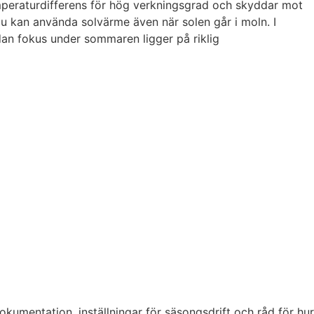
emperaturdifferens för hög verkningsgrad och skyddar mot
du kan använda solvärme även när solen går i moln. I
an fokus under sommaren ligger på riklig
kumentation, inställningar för säsongsdrift och råd för hur