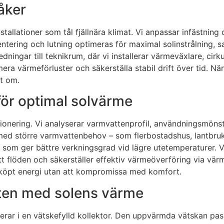
åker
allationer som tål fjällnära klimat. Vi anpassar infästning 
rientering och lutning optimeras för maximal solinstrålning,
ningar till teknikrum, där vi installerar värmeväxlare, cir
era värmeförluster och säkerställa stabil drift över tid. När
et om.
för optimal solvärme
onering. Vi analyserar varmvattenprofil, användningsmönst
ed större varmvattenbehov – som flerbostadshus, lantbruk e
e som ger bättre verkningsgrad vid lägre utetemperaturer.
tt flöden och säkerställer effektiv värmeöverföring via vä
er köpt energi utan att kompromissa med komfort.
tten med solens värme
lerar i en vätskefylld kollektor. Den uppvärmda vätskan pa