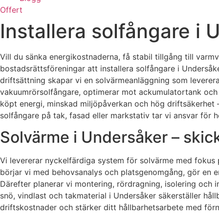
Offert
Installera solfångare i
Vill du sänka energikostnaderna, få stabil tillgång till var
bostadsrättsföreningar att installera solfångare i Underså
driftsättning skapar vi en solvärmeanläggning som leverer
vakuumrörsolfångare, optimerar mot ackumulatortank och s
köpt energi, minskad miljöpåverkan och hög driftsäkerhet –
solfångare på tak, fasad eller markstativ tar vi ansvar för h
Solvärme i Undersåker – skick
Vi levererar nyckelfärdiga system för solvärme med foku
börjar vi med behovsanalys och platsgenomgång, gör en en
Därefter planerar vi montering, rördragning, isolering oc
snö, vindlast och takmaterial i Undersåker säkerställer hål
driftskostnader och stärker ditt hållbarhetsarbete med förn