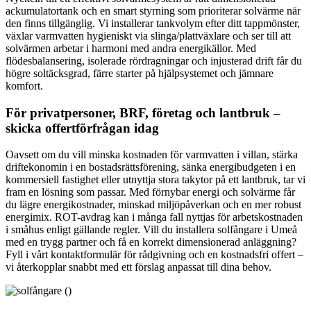
ackumulatortank och en smart styrning som prioriterar solvärme när
den finns tillgänglig. Vi installerar tankvolym efter ditt tappmönster,
växlar varmvatten hygieniskt via slinga/plattväxlare och ser till att
solvärmen arbetar i harmoni med andra energikällor. Med
flödesbalansering, isolerade rördragningar och injusterad drift får du
högre soltäcksgrad, färre starter på hjälpsystemet och jämnare
komfort.
För privatpersoner, BRF, företag och lantbruk –
skicka offertförfrågan idag
Oavsett om du vill minska kostnaden för varmvatten i villan, stärka
driftekonomin i en bostadsrättsförening, sänka energibudgeten i en
kommersiell fastighet eller utnyttja stora takytor på ett lantbruk, tar vi
fram en lösning som passar. Med förnybar energi och solvärme får
du lägre energikostnader, minskad miljöpåverkan och en mer robust
energimix. ROT-avdrag kan i många fall nyttjas för arbetskostnaden
i småhus enligt gällande regler. Vill du installera solfångare i Umeå
med en trygg partner och få en korrekt dimensionerad anläggning?
Fyll i vårt kontaktformulär för rådgivning och en kostnadsfri offert –
vi återkopplar snabbt med ett förslag anpassat till dina behov.