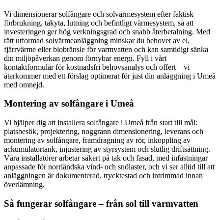
Vi dimensionerar solfångare och solvärmesystem efter faktisk
förbrukning, takyta, lutning och befintligt värmesystem, så att
investeringen ger hög verkningsgrad och snabb återbetalning. Med
rätt utformad solvärmeanläggning minskar du behovet av el,
fjärrvärme eller biobränsle för varmvatten och kan samtidigt sänka
din miljöpåverkan genom förnybar energi. Fyll i vårt
kontaktformulär för kostnadsfri behovsanalys och offert – vi
återkommer med ett förslag optimerat för just din anläggning i Umeå
med omnejd.
Montering av solfångare i Umeå
Vi hjälper dig att installera solfångare i Umeå från start till mål:
platsbesök, projektering, noggrann dimensionering, leverans och
montering av solfångare, framdragning av rör, inkoppling av
ackumulatortank, injustering av styrsystem och slutlig driftsättning.
Våra installatörer arbetar säkert på tak och fasad, med infästningar
anpassade för norrländska vind- och snölaster, och vi ser alltid till att
anläggningen är dokumenterad, trycktestad och intrimmad innan
överlämning.
Så fungerar solfångare – från sol till varmvatten