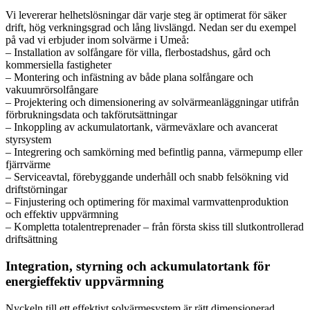
Vi levererar helhetslösningar där varje steg är optimerat för säker
drift, hög verkningsgrad och lång livslängd. Nedan ser du exempel
på vad vi erbjuder inom solvärme i Umeå:
– Installation av solfångare för villa, flerbostadshus, gård och
kommersiella fastigheter
– Montering och infästning av både plana solfångare och
vakuumrörsolfångare
– Projektering och dimensionering av solvärmeanläggningar utifrån
förbrukningsdata och takförutsättningar
– Inkoppling av ackumulatortank, värmeväxlare och avancerat
styrsystem
– Integrering och samkörning med befintlig panna, värmepump eller
fjärrvärme
– Serviceavtal, förebyggande underhåll och snabb felsökning vid
driftstörningar
– Finjustering och optimering för maximal varmvattenproduktion
och effektiv uppvärmning
– Kompletta totalentreprenader – från första skiss till slutkontrollerad
driftsättning
Integration, styrning och ackumulatortank för
energieffektiv uppvärmning
Nyckeln till ett effektivt solvärmesystem är rätt dimensionerad