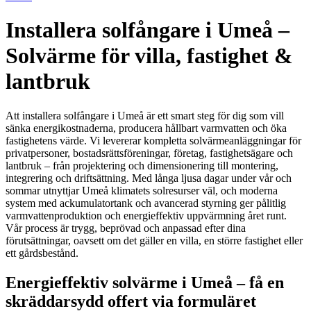
Installera solfångare i Umeå –
Solvärme för villa, fastighet &
lantbruk
Att installera solfångare i Umeå är ett smart steg för dig som vill
sänka energikostnaderna, producera hållbart varmvatten och öka
fastighetens värde. Vi levererar kompletta solvärmeanläggningar för
privatpersoner, bostadsrättsföreningar, företag, fastighetsägare och
lantbruk – från projektering och dimensionering till montering,
integrering och driftsättning. Med långa ljusa dagar under vår och
sommar utnyttjar Umeå klimatets solresurser väl, och moderna
system med ackumulatortank och avancerad styrning ger pålitlig
varmvattenproduktion och energieffektiv uppvärmning året runt.
Vår process är trygg, beprövad och anpassad efter dina
förutsättningar, oavsett om det gäller en villa, en större fastighet eller
ett gårdsbestånd.
Energieffektiv solvärme i Umeå – få en
skräddarsydd offert via formuläret