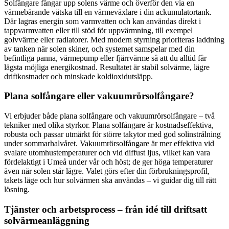
Solfångare fångar upp solens värme och överför den via en
värmebärande vätska till en värmeväxlare i din ackumulatortank.
Där lagras energin som varmvatten och kan användas direkt i
tappvarmvatten eller till stöd för uppvärmning, till exempel
golvvärme eller radiatorer. Med modern styrning prioriteras laddning
av tanken när solen skiner, och systemet samspelar med din
befintliga panna, värmepump eller fjärrvärme så att du alltid får
lägsta möjliga energikostnad. Resultatet är stabil solvärme, lägre
driftkostnader och minskade koldioxidutsläpp.
Plana solfångare eller vakuumrörsolfångare?
Vi erbjuder både plana solfångare och vakuumrörsolfångare – två
tekniker med olika styrkor. Plana solfångare är kostnadseffektiva,
robusta och passar utmärkt för större takytor med god solinstrålning
under sommarhalvåret. Vakuumrörsolfångare är mer effektiva vid
svalare utomhustemperaturer och vid diffust ljus, vilket kan vara
fördelaktigt i Umeå under vår och höst; de ger höga temperaturer
även när solen står lägre. Valet görs efter din förbrukningsprofil,
takets läge och hur solvärmen ska användas – vi guidar dig till rätt
lösning.
Tjänster och arbetsprocess – från idé till driftsatt
solvärmeanläggning