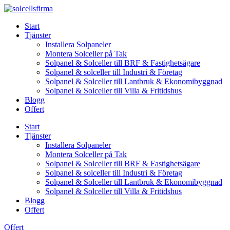
Skip
to
Start
content
Tjänster
Installera Solpaneler
Montera Solceller på Tak
Solpanel & Solceller till BRF & Fastighetsägare
Solpanel & solceller till Industri & Företag
Solpanel & Solceller till Lantbruk & Ekonomibyggnad
Solpanel & Solceller till Villa & Fritidshus
Blogg
Offert
Start
Tjänster
Installera Solpaneler
Montera Solceller på Tak
Solpanel & Solceller till BRF & Fastighetsägare
Solpanel & solceller till Industri & Företag
Solpanel & Solceller till Lantbruk & Ekonomibyggnad
Solpanel & Solceller till Villa & Fritidshus
Blogg
Offert
Offert