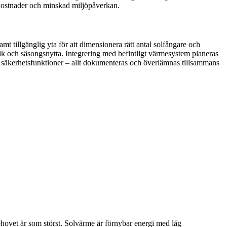
 kostnader och minskad miljöpåverkan.
 tillgänglig yta för att dimensionera rätt antal solfångare och
ik och säsongsnytta. Integrering med befintligt värmesystem planeras
e och säkerhetsfunktioner – allt dokumenteras och överlämnas tillsammans
hovet är som störst. Solvärme är förnybar energi med låg