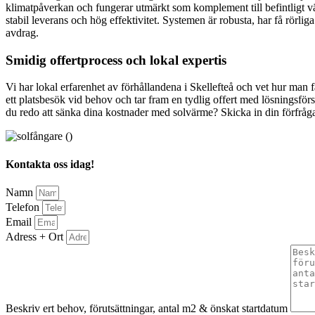
klimatpåverkan och fungerar utmärkt som komplement till befintligt v
stabil leverans och hög effektivitet. Systemen är robusta, har få rörl
avdrag.
Smidig offertprocess och lokal expertis
Vi har lokal erfarenhet av förhållandena i Skellefteå och vet hur man
ett platsbesök vid behov och tar fram en tydlig offert med lösningsförs
du redo att sänka dina kostnader med solvärme? Skicka in din förfråga
Kontakta oss idag!
Namn
Telefon
Email
Adress + Ort
Beskriv ert behov, förutsättningar, antal m2 & önskat startdatum