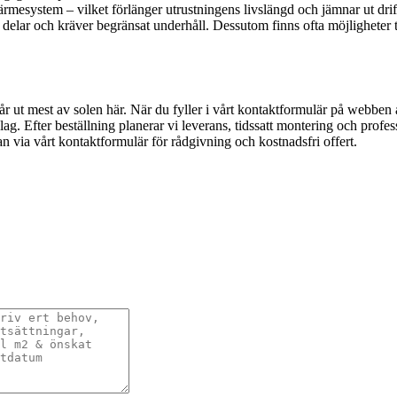
ärmesystem – vilket förlänger utrustningens livslängd och jämnar ut dr
iga delar och kräver begränsat underhåll. Dessutom finns ofta möjligheter
 får ut mest av solen här. När du fyller i vårt kontaktformulär på webbe
lag. Efter beställning planerar vi leverans, tidssatt montering och profe
n via vårt kontaktformulär för rådgivning och kostnadsfri offert.