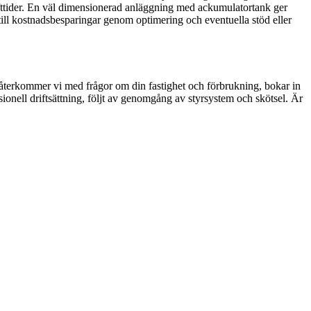
ifttider. En väl dimensionerad anläggning med ackumulatortank ger
 till kostnadsbesparingar genom optimering och eventuella stöd eller
n återkommer vi med frågor om din fastighet och förbrukning, bokar in
ssionell driftsättning, följt av genomgång av styrsystem och skötsel. Är