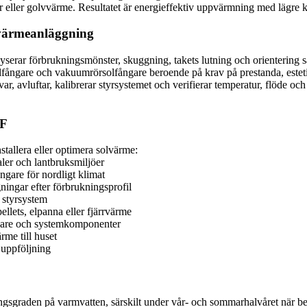
r eller golvvärme. Resultatet är energieffektiv uppvärmning med lägre
olvärmeanläggning
erar förbrukningsmönster, skuggning, takets lutning och orientering samt
olfångare och vakuumrörsolfångare beroende på krav på prestanda, estet
kprovar, avluftar, kalibrerar styrsystemet och verifierar temperatur, flöd
RF
stallera eller optimera solvärme:
aler och lantbruksmiljöer
gare för nordligt klimat
ingar efter förbrukningsprofil
 styrsystem
lets, elpanna eller fjärrvärme
ngare och systemkomponenter
me till huset
h uppföljning
gsgraden på varmvatten, särskilt under vår- och sommarhalvåret när be