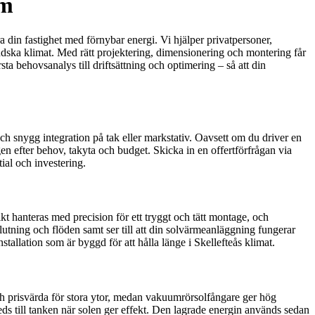
em
ra din fastighet med förnybar energi. Vi hjälper privatpersoner,
ndska klimat. Med rätt projektering, dimensionering och montering får
ta behovsanalys till driftsättning och optimering – så att din
och snygg integration på tak eller markstativ. Oavsett om du driver en
en efter behov, takyta och budget. Skicka in en offertförfrågan via
ial och investering.
ikt hanteras med precision för ett tryggt och tätt montage, och
 lutning och flöden samt ser till att din solvärmeanläggning fungerar
tallation som är byggd för att hålla länge i Skellefteås klimat.
ch prisvärda för stora ytor, medan vakuumrörsolfångare ger hög
ds till tanken när solen ger effekt. Den lagrade energin används sedan