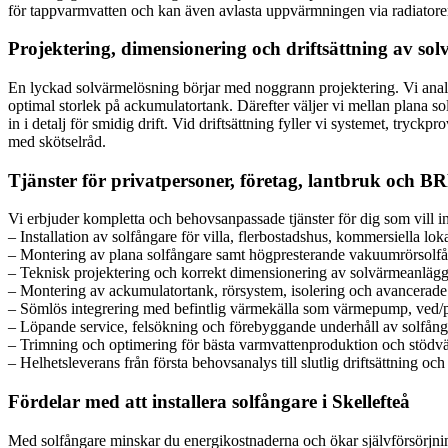
för tappvarmvatten och kan även avlasta uppvärmningen via radiatore
Projektering, dimensionering och driftsättning av s
En lyckad solvärmelösning börjar med noggrann projektering. Vi analys
optimal storlek på ackumulatortank. Därefter väljer vi mellan plana s
in i detalj för smidig drift. Vid driftsättning fyller vi systemet, tryc
med skötselråd.
Tjänster för privatpersoner, företag, lantbruk och B
Vi erbjuder kompletta och behovsanpassade tjänster för dig som vill in
– Installation av solfångare för villa, flerbostadshus, kommersiella lok
– Montering av plana solfångare samt högpresterande vakuumrörsolfån
– Teknisk projektering och korrekt dimensionering av solvärmeanläggn
– Montering av ackumulatortank, rörsystem, isolering och avancerade
– Sömlös integrering med befintlig värmekälla som värmepump, ved/pel
– Löpande service, felsökning och förebyggande underhåll av solfå
– Trimning och optimering för bästa varmvattenproduktion och stödvär
– Helhetsleverans från första behovsanalys till slutlig driftsättning oc
Fördelar med att installera solfångare i Skellefteå
Med solfångare minskar du energikostnaderna och ökar självförsörjnin