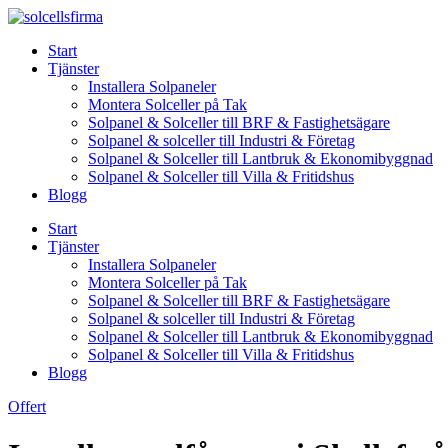
Skip
to
Start
content
Tjänster
Installera Solpaneler
Montera Solceller på Tak
Solpanel & Solceller till BRF & Fastighetsägare
Solpanel & solceller till Industri & Företag
Solpanel & Solceller till Lantbruk & Ekonomibyggnad
Solpanel & Solceller till Villa & Fritidshus
Blogg
Start
Tjänster
Installera Solpaneler
Montera Solceller på Tak
Solpanel & Solceller till BRF & Fastighetsägare
Solpanel & solceller till Industri & Företag
Solpanel & Solceller till Lantbruk & Ekonomibyggnad
Solpanel & Solceller till Villa & Fritidshus
Blogg
Offert