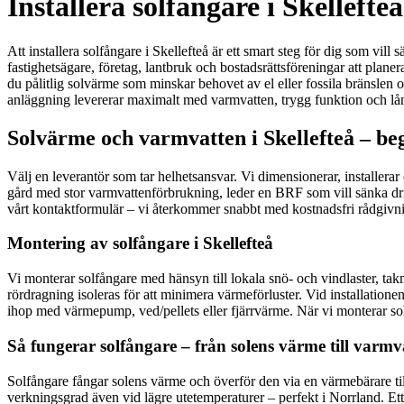
Installera solfångare i Skelleft
Att installera solfångare i Skellefteå är ett smart steg för dig som vi
fastighetsägare, företag, lantbruk och bostadsrättsföreningar att pla
du pålitlig solvärme som minskar behovet av el eller fossila bränslen o
anläggning levererar maximalt med varmvatten, trygg funktion och lån
Solvärme och varmvatten i Skellefteå – beg
Välj en leverantör som tar helhetsansvar. Vi dimensionerar, installerar
gård med stor varmvattenförbrukning, leder en BRF som vill sänka drift
vårt kontaktformulär – vi återkommer snabbt med kostnadsfri rådgivnin
Montering av solfångare i Skellefteå
Vi monterar solfångare med hänsyn till lokala snö- och vindlaster, takm
rördragning isoleras för att minimera värmeförluster. Vid installatione
ihop med värmepump, ved/pellets eller fjärrvärme. När vi monterar solfå
Så fungerar solfångare – från solens värme till varmv
Solfångare fångar solens värme och överför den via en värmebärare til
verkningsgrad även vid lägre utetemperaturer – perfekt i Norrland. Et