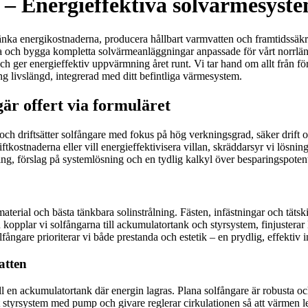
eå – Energieffektiva solvärmesyst
ll sänka energikostnaderna, producera hållbart varmvatten och framtidssäk
nera och bygga kompletta solvärmeanläggningar anpassade för vårt norrlä
ch ger energieffektiv uppvärmning året runt. Vi tar hand om allt från förs
g livslängd, integrerad med ditt befintliga värmesystem.
är offert via formuläret
 och driftsätter solfångare med fokus på hög verkningsgrad, säker drift 
kostnaderna eller vill energieffektivisera villan, skräddarsyr vi lösning
g, förslag på systemlösning och en tydlig kalkyl över besparingspotent
aterial och bästa tänkbara solinstrålning. Fästen, infästningar och tätsk
n kopplar vi solfångarna till ackumulatortank och styrsystem, finjusterar
ngare prioriterar vi både prestanda och estetik – en prydlig, effektiv ins
atten
l en ackumulatortank där energin lagras. Plana solfångare är robusta o
t styrsystem med pump och givare reglerar cirkulationen så att värmen le