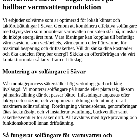
hållbar varmvattenproduktion
Vi erbjuder solvärme som är optimerad för lokalt klimat och
takförutsättningar i Sävar. Genom att kombinera effektiva solfångare
med styrsystem som prioriterar varmvatten när solen står på, minskar
du inköpt energi året runt. Våra lösningar kan kopplas till befintligt
värmesystem, som ved/pellets, värmepump eller fjärrvärme, för
maximal besparing och driftsäkerhet. Vill du sänka dina kostnader
och öka andelen förnybar energi? Skicka en offertförfrågan via vårt
kontaktformulär så tar vi fram ett förslag.
Montering av solfångare i Sävar
Vår montageprocess säkerställer hög verkningsgrad och lång
livslängd. Vi monterar solfångare på lutande eller platta tak, liksom
på markställning där det passar bättre. Infästningar anpassas efter
taktyp och snözon, och vi optimerar riktning och lutning för att
maximera solinstrålning. Rördragning värmeisoleras, genomföringar
tätas fackmässigt och vi installerar avluftning, backventiler samt
säkerhetsventiler för säker drift. Allt avslutas med tryckprovning och
funktionskontroll innan driftsättning.
Så fungerar solfångare för varmvatten och