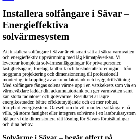
Installera solfångare i Sävar –
Energieffektiva
solvärmesystem
Att installera solfångare i Sävar är ett smart sätt att säkra varmvatten
och energieffektiv uppvärmning med låg klimatpåverkan. Vi
levererar kompletta solvärmeanläggningar för privatpersoner,
fastighetsägare, företag, lantbruk och bostadsrättsföreningar – från
noggrann projektering och dimensionering till professionell
montering, inkoppling av ackumulatortank och trygg driftsättning.
Med solfångare fångas solens värme upp i en vätskekrets som via en
värmeväxlare laddar din ackumulatortank och ger varmvatten samt
kan stötta radiatorer och golvvärme. Resultatet är lägre
energikostnader, bättre effektutnyttjande och ett mer robust,
förnybart energisystem. Oavsett om du vill montera solfångare på
villa, på större fastighet eller integrera solvärme i ett lantbrukssystem
hjälper vi dig dimensionera rätt lösning för Sävars förutsättningar
och dina behov.
Solvärme i Sävar – begär offert på