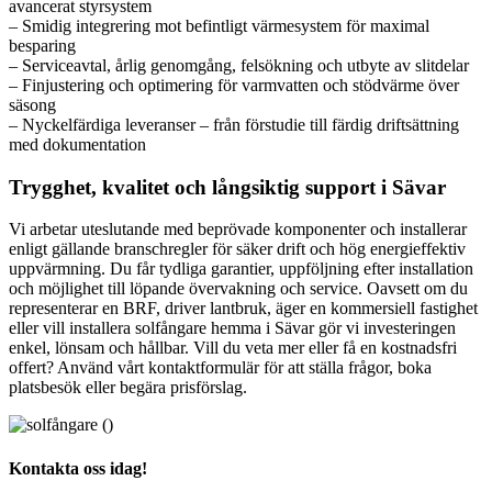
avancerat styrsystem
– Smidig integrering mot befintligt värmesystem för maximal
besparing
– Serviceavtal, årlig genomgång, felsökning och utbyte av slitdelar
– Finjustering och optimering för varmvatten och stödvärme över
säsong
– Nyckelfärdiga leveranser – från förstudie till färdig driftsättning
med dokumentation
Trygghet, kvalitet och långsiktig support i Sävar
Vi arbetar uteslutande med beprövade komponenter och installerar
enligt gällande branschregler för säker drift och hög energieffektiv
uppvärmning. Du får tydliga garantier, uppföljning efter installation
och möjlighet till löpande övervakning och service. Oavsett om du
representerar en BRF, driver lantbruk, äger en kommersiell fastighet
eller vill installera solfångare hemma i Sävar gör vi investeringen
enkel, lönsam och hållbar. Vill du veta mer eller få en kostnadsfri
offert? Använd vårt kontaktformulär för att ställa frågor, boka
platsbesök eller begära prisförslag.
Kontakta oss idag!