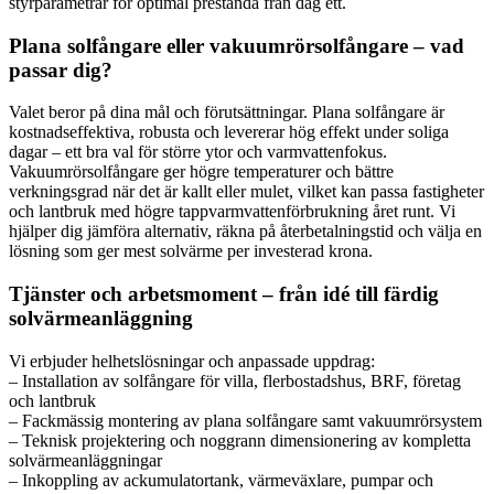
styrparametrar för optimal prestanda från dag ett.
Plana solfångare eller vakuumrörsolfångare – vad
passar dig?
Valet beror på dina mål och förutsättningar. Plana solfångare är
kostnadseffektiva, robusta och levererar hög effekt under soliga
dagar – ett bra val för större ytor och varmvattenfokus.
Vakuumrörsolfångare ger högre temperaturer och bättre
verkningsgrad när det är kallt eller mulet, vilket kan passa fastigheter
och lantbruk med högre tappvarmvattenförbrukning året runt. Vi
hjälper dig jämföra alternativ, räkna på återbetalningstid och välja en
lösning som ger mest solvärme per investerad krona.
Tjänster och arbetsmoment – från idé till färdig
solvärmeanläggning
Vi erbjuder helhetslösningar och anpassade uppdrag:
– Installation av solfångare för villa, flerbostadshus, BRF, företag
och lantbruk
– Fackmässig montering av plana solfångare samt vakuumrörsystem
– Teknisk projektering och noggrann dimensionering av kompletta
solvärmeanläggningar
– Inkoppling av ackumulatortank, värmeväxlare, pumpar och