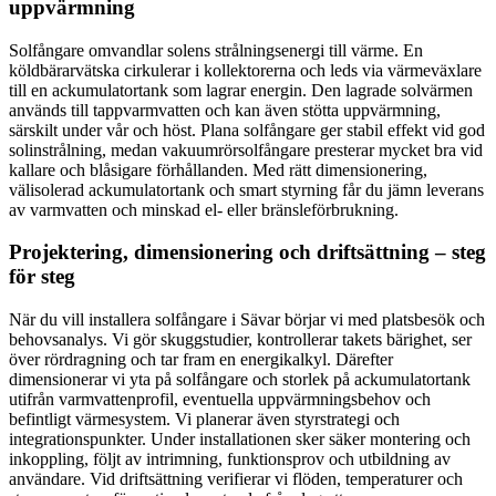
uppvärmning
Solfångare omvandlar solens strålningsenergi till värme. En
köldbärarvätska cirkulerar i kollektorerna och leds via värmeväxlare
till en ackumulatortank som lagrar energin. Den lagrade solvärmen
används till tappvarmvatten och kan även stötta uppvärmning,
särskilt under vår och höst. Plana solfångare ger stabil effekt vid god
solinstrålning, medan vakuumrörsolfångare presterar mycket bra vid
kallare och blåsigare förhållanden. Med rätt dimensionering,
välisolerad ackumulatortank och smart styrning får du jämn leverans
av varmvatten och minskad el- eller bränsleförbrukning.
Projektering, dimensionering och driftsättning – steg
för steg
När du vill installera solfångare i Sävar börjar vi med platsbesök och
behovsanalys. Vi gör skuggstudier, kontrollerar takets bärighet, ser
över rördragning och tar fram en energikalkyl. Därefter
dimensionerar vi yta på solfångare och storlek på ackumulatortank
utifrån varmvattenprofil, eventuella uppvärmningsbehov och
befintligt värmesystem. Vi planerar även styrstrategi och
integrationspunkter. Under installationen sker säker montering och
inkoppling, följt av intrimning, funktionsprov och utbildning av
användare. Vid driftsättning verifierar vi flöden, temperaturer och