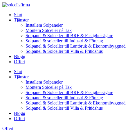
Skip
to
Start
content
Tjänster
Installera Solpaneler
Montera Solceller på Tak
Solpanel & Solceller till BRF & Fastighetsägare
Solpanel & solceller till Industri & Företag
Solpanel & Solceller till Lantbruk & Ekonomibyggnad
Solpanel & Solceller till Villa & Fritidshus
Blogg
Offert
Start
Tjänster
Installera Solpaneler
Montera Solceller på Tak
Solpanel & Solceller till BRF & Fastighetsägare
Solpanel & solceller till Industri & Företag
Solpanel & Solceller till Lantbruk & Ekonomibyggnad
Solpanel & Solceller till Villa & Fritidshus
Blogg
Offert
Offert