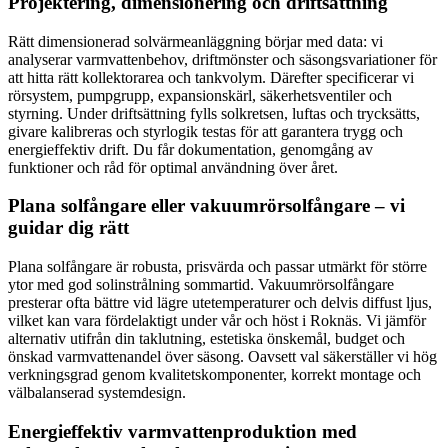
Projektering, dimensionering och driftsättning
Rätt dimensionerad solvärmeanläggning börjar med data: vi
analyserar varmvattenbehov, driftmönster och säsongsvariationer för
att hitta rätt kollektorarea och tankvolym. Därefter specificerar vi
rörsystem, pumpgrupp, expansionskärl, säkerhetsventiler och
styrning. Under driftsättning fylls solkretsen, luftas och trycksätts,
givare kalibreras och styrlogik testas för att garantera trygg och
energieffektiv drift. Du får dokumentation, genomgång av
funktioner och råd för optimal användning över året.
Plana solfångare eller vakuumrörsolfångare – vi
guidar dig rätt
Plana solfångare är robusta, prisvärda och passar utmärkt för större
ytor med god solinstrålning sommartid. Vakuumrörsolfångare
presterar ofta bättre vid lägre utetemperaturer och delvis diffust ljus,
vilket kan vara fördelaktigt under vår och höst i Roknäs. Vi jämför
alternativ utifrån din taklutning, estetiska önskemål, budget och
önskad varmvattenandel över säsong. Oavsett val säkerställer vi hög
verkningsgrad genom kvalitetskomponenter, korrekt montage och
välbalanserad systemdesign.
Energieffektiv varmvattenproduktion med