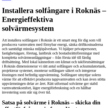
Installera solfångare i Roknäs –
Energieffektiva
solvärmesystem
Att installera solfångare i Roknäs är ett smart steg för dig som vill
producera varmvatten med förnybar energi, sänka driftkostnaderna
och samtidigt minska miljöpåverkan. Vi hjälper privatpersoner,
fastighetsägare, företag, lantbruk och bostadsrättsföreningar med
kompletta solvärmeanläggningar – från första idé till färdig
driftsättning. Med lokal kännedom om klimat och takförutsättningar
i Roknäs dimensionerar vi rätt antal solfångare och ackumulatortank,
projekterar systemet, monterar solfångare säkert och integrerar
lösningen med befintlig uppvärmning. Solfångare utnyttjar solens
värme för att effektivt producera tappvarmvatten och kan även stötta
uppvärmningen delar av året. Rätt utformad solvärme ger stabil
varmvattenkomfort, lägre energiförbrukning och en hållbar
investering som står sig över tid.
Satsa på solvärme i Roknäs – skicka din