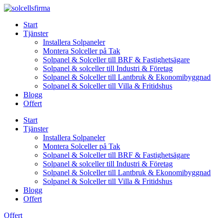
Skip
to
Start
content
Tjänster
Installera Solpaneler
Montera Solceller på Tak
Solpanel & Solceller till BRF & Fastighetsägare
Solpanel & solceller till Industri & Företag
Solpanel & Solceller till Lantbruk & Ekonomibyggnad
Solpanel & Solceller till Villa & Fritidshus
Blogg
Offert
Start
Tjänster
Installera Solpaneler
Montera Solceller på Tak
Solpanel & Solceller till BRF & Fastighetsägare
Solpanel & solceller till Industri & Företag
Solpanel & Solceller till Lantbruk & Ekonomibyggnad
Solpanel & Solceller till Villa & Fritidshus
Blogg
Offert
Offert