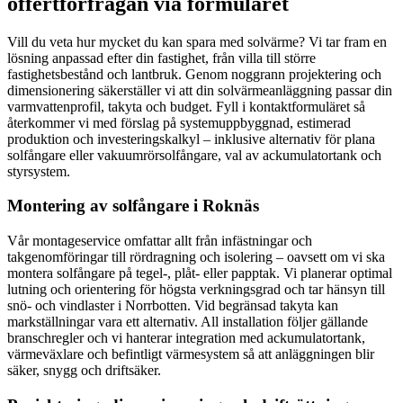
offertförfrågan via formuläret
Vill du veta hur mycket du kan spara med solvärme? Vi tar fram en
lösning anpassad efter din fastighet, från villa till större
fastighetsbestånd och lantbruk. Genom noggrann projektering och
dimensionering säkerställer vi att din solvärmeanläggning passar din
varmvattenprofil, takyta och budget. Fyll i kontaktformuläret så
återkommer vi med förslag på systemuppbyggnad, estimerad
produktion och investeringskalkyl – inklusive alternativ för plana
solfångare eller vakuumrörsolfångare, val av ackumulatortank och
styrsystem.
Montering av solfångare i Roknäs
Vår montageservice omfattar allt från infästningar och
takgenomföringar till rördragning och isolering – oavsett om vi ska
montera solfångare på tegel-, plåt- eller papptak. Vi planerar optimal
lutning och orientering för högsta verkningsgrad och tar hänsyn till
snö- och vindlaster i Norrbotten. Vid begränsad takyta kan
markställningar vara ett alternativ. All installation följer gällande
branschregler och vi hanterar integration med ackumulatortank,
värmeväxlare och befintligt värmesystem så att anläggningen blir
säker, snygg och driftsäker.