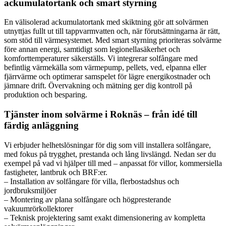
ackumulatortank och smart styrning
En välisolerad ackumulatortank med skiktning gör att solvärmen
utnyttjas fullt ut till tappvarmvatten och, när förutsättningarna är rätt,
som stöd till värmesystemet. Med smart styrning prioriteras solvärme
före annan energi, samtidigt som legionellasäkerhet och
komforttemperaturer säkerställs. Vi integrerar solfångare med
befintlig värmekälla som värmepump, pellets, ved, elpanna eller
fjärrvärme och optimerar samspelet för lägre energikostnader och
jämnare drift. Övervakning och mätning ger dig kontroll på
produktion och besparing.
Tjänster inom solvärme i Roknäs – från idé till
färdig anläggning
Vi erbjuder helhetslösningar för dig som vill installera solfångare,
med fokus på trygghet, prestanda och lång livslängd. Nedan ser du
exempel på vad vi hjälper till med – anpassat för villor, kommersiella
fastigheter, lantbruk och BRF:er.
– Installation av solfångare för villa, flerbostadshus och
jordbruksmiljöer
– Montering av plana solfångare och högpresterande
vakuumrörkollektorer
– Teknisk projektering samt exakt dimensionering av kompletta