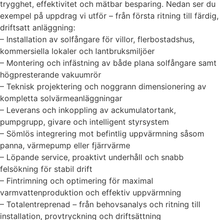
trygghet, effektivitet och mätbar besparing. Nedan ser du
exempel på uppdrag vi utför – från första ritning till färdig,
driftsatt anläggning:
– Installation av solfångare för villor, flerbostadshus,
kommersiella lokaler och lantbruksmiljöer
– Montering och infästning av både plana solfångare samt
högpresterande vakuumrör
– Teknisk projektering och noggrann dimensionering av
kompletta solvärmeanläggningar
– Leverans och inkoppling av ackumulatortank,
pumpgrupp, givare och intelligent styrsystem
– Sömlös integrering mot befintlig uppvärmning såsom
panna, värmepump eller fjärrvärme
– Löpande service, proaktivt underhåll och snabb
felsökning för stabil drift
– Fintrimning och optimering för maximal
varmvattenproduktion och effektiv uppvärmning
– Totalentreprenad – från behovsanalys och ritning till
installation, provtryckning och driftsättning