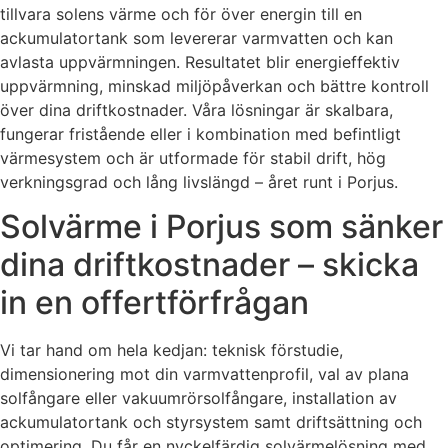
tillvara solens värme och för över energin till en
ackumulatortank som levererar varmvatten och kan
avlasta uppvärmningen. Resultatet blir energieffektiv
uppvärmning, minskad miljöpåverkan och bättre kontroll
över dina driftkostnader. Våra lösningar är skalbara,
fungerar fristående eller i kombination med befintligt
värmesystem och är utformade för stabil drift, hög
verkningsgrad och lång livslängd – året runt i Porjus.
Solvärme i Porjus som sänker
dina driftkostnader – skicka
in en offertförfrågan
Vi tar hand om hela kedjan: teknisk förstudie,
dimensionering mot din varmvattenprofil, val av plana
solfångare eller vakuumrörsolfångare, installation av
ackumulatortank och styrsystem samt driftsättning och
optimering. Du får en nyckelfärdig solvärmelösning med