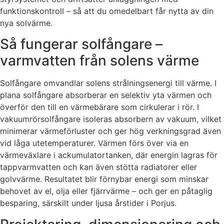
funktionskontroll – så att du omedelbart får nytta av din
nya solvärme.
Så fungerar solfångare –
varmvatten från solens värme
Solfångare omvandlar solens strålningsenergi till värme. I
plana solfångare absorberar en selektiv yta värmen och
överför den till en värmebärare som cirkulerar i rör. I
vakuumrörsolfångare isoleras absorbern av vakuum, vilket
minimerar värmeförluster och ger hög verkningsgrad även
vid låga utetemperaturer. Värmen förs över via en
värmeväxlare i ackumulatortanken, där energin lagras för
tappvarmvatten och kan även stötta radiatorer eller
golvvärme. Resultatet blir förnybar energi som minskar
behovet av el, olja eller fjärrvärme – och ger en påtaglig
besparing, särskilt under ljusa årstider i Porjus.