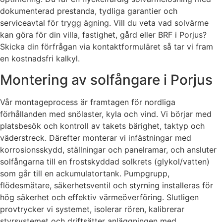
dokumenterad prestanda, tydliga garantier och
serviceavtal för trygg ägning. Vill du veta vad solvärme
kan göra för din villa, fastighet, gård eller BRF i Porjus?
Skicka din förfrågan via kontaktformuläret så tar vi fram
en kostnadsfri kalkyl.
Montering av solfångare i Porjus
Vår montageprocess är framtagen för nordliga
förhållanden med snölaster, kyla och vind. Vi börjar med
platsbesök och kontroll av takets bärighet, taktyp och
väderstreck. Därefter monterar vi infästningar med
korrosionsskydd, ställningar och panelramar, och ansluter
solfångarna till en frostskyddad solkrets (glykol/vatten)
som går till en ackumulatortank. Pumpgrupp,
flödesmätare, säkerhetsventil och styrning installeras för
hög säkerhet och effektiv värmeöverföring. Slutligen
provtrycker vi systemet, isolerar rören, kalibrerar
styrsystemet och driftsätter anläggningen med