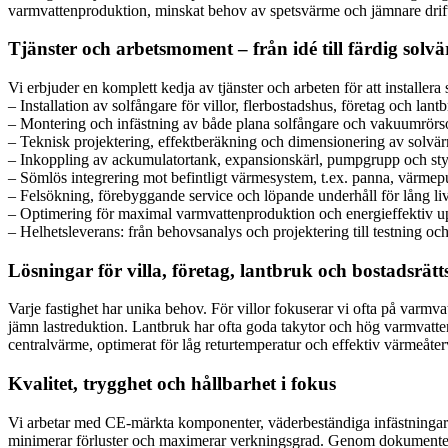
varmvattenproduktion, minskat behov av spetsvärme och jämnare drift
Tjänster och arbetsmoment – från idé till färdig sol
Vi erbjuder en komplett kedja av tjänster och arbeten för att installera
– Installation av solfångare för villor, flerbostadshus, företag och lant
– Montering och infästning av både plana solfångare och vakuumrörs
– Teknisk projektering, effektberäkning och dimensionering av solv
– Inkoppling av ackumulatortank, expansionskärl, pumpgrupp och st
– Sömlös integrering mot befintligt värmesystem, t.ex. panna, värmep
– Felsökning, förebyggande service och löpande underhåll för lång li
– Optimering för maximal varmvattenproduktion och energieffektiv 
– Helhetsleverans: från behovsanalys och projektering till testning och
Lösningar för villa, företag, lantbruk och bostadsrät
Varje fastighet har unika behov. För villor fokuserar vi ofta på varmva
jämn lastreduktion. Lantbruk har ofta goda takytor och hög varmvatt
centralvärme, optimerat för låg returtemperatur och effektiv värmeåter
Kvalitet, trygghet och hållbarhet i fokus
Vi arbetar med CE-märkta komponenter, väderbeständiga infästningar o
minimerar förluster och maximerar verkningsgrad. Genom dokumenterad 