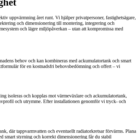
ghet
ektiv uppvärmning året runt. Vi hjälper privatpersoner, fastighetsägare,
ektering och dimensionering till montering, integrering och
 värmesystem och lägre miljöpåverkan – utan att kompromissa med
 byggnadens behov och kan kombineras med ackumulatortank och smart
taktformulär för en kostnadsfri behovsbedömning och offert – vi
agning isoleras och kopplas mot värmeväxlare och ackumulatortank,
vprofil och utrymme. Efter installationen genomför vi tryck- och
ank, där tappvarmvatten och eventuellt radiatorkretsar förvärms. Plana
d smart styrning och korrekt dimensionering får du stabil