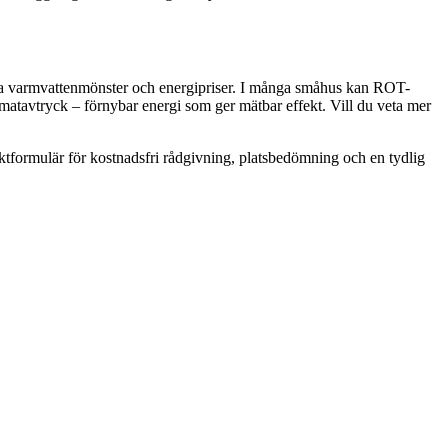
 dina varmvattenmönster och energipriser. I många småhus kan ROT-
imatavtryck – förnybar energi som ger mätbar effekt. Vill du veta mer
aktformulär för kostnadsfri rådgivning, platsbedömning och en tydlig