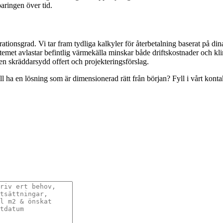
aringen över tid.
rationsgrad. Vi tar fram tydliga kalkyler för återbetalning baserat på
temet avlastar befintlig värmekälla minskar både driftskostnader och kl
en skräddarsydd offert och projekteringsförslag.
ll ha en lösning som är dimensionerad rätt från början? Fyll i vårt kont