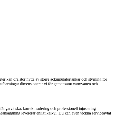
eter kan dra stor nytta av större ackumulatortankar och styrning för
ttsföreningar dimensionerar vi för gemensamt varmvatten och
garvätska, korrekt isolering och professionell injustering
eanläggning levererar enligt kalkyl. Du kan även teckna serviceavtal