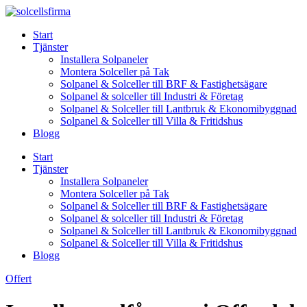
Skip
to
Start
content
Tjänster
Installera Solpaneler
Montera Solceller på Tak
Solpanel & Solceller till BRF & Fastighetsägare
Solpanel & solceller till Industri & Företag
Solpanel & Solceller till Lantbruk & Ekonomibyggnad
Solpanel & Solceller till Villa & Fritidshus
Blogg
Start
Tjänster
Installera Solpaneler
Montera Solceller på Tak
Solpanel & Solceller till BRF & Fastighetsägare
Solpanel & solceller till Industri & Företag
Solpanel & Solceller till Lantbruk & Ekonomibyggnad
Solpanel & Solceller till Villa & Fritidshus
Blogg
Offert