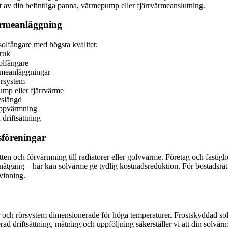
 av din befintliga panna, värmepump eller fjärrvärmeanslutning.
värmeanläggning
 solfångare med högsta kvalitet:
bruk
olfångare
ärmeanläggningar
yrsystem
ump eller fjärrvärme
vslängd
uppvärmning
 driftsättning
tsföreningar
tten och förvärmning till radiatorer eller golvvärme. Företag och fastigh
enåtgång – här kan solvärme ge tydlig kostnadsreduktion. För bostadsrä
vinning.
ch rörsystem dimensionerade för höga temperaturer. Frostskyddad solfån
driftsättning, mätning och uppföljning säkerställer vi att din solvärm