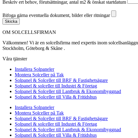
Beskriv ert behov, förutsättningar, antal m2 & önskat startdatum
Bifoga gärna eventuella dokument, bilder eller ritningar
Bifoga gärna eventuella dokument, bilder eller ritningar
Skicka
OM SOLCELLSFIRMAN
Välkommen! Vi är en solcellsfirma med expertis inom solcellsanläggning
Stockholm, Göteborg & Skåne .
Våra tjänster
Installera Solpaneler
Montera Solceller på Tak
Solpanel & Solceller till BRF & Fastighetsägare
Solpanel & solceller till Industri & Företag
Solpanel & Solceller till Lantbruk & Ekonomibyggnad
Solpanel & Solceller till Villa & Fritidshus
Installera Solpaneler
Montera Solceller på Tak
Solpanel & Solceller till BRF & Fastighetsägare
Solpanel & solceller till Industri & Företag
Solpanel & Solceller till Lantbruk & Ekonomibyggnad
Solpanel & Solceller till Villa & Fritidshus