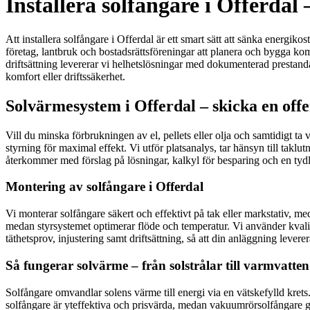
Installera solfångare i Offerdal 
Att installera solfångare i Offerdal är ett smart sätt att sänka energik
företag, lantbruk och bostadsrättsföreningar att planera och bygga kom
driftsättning levererar vi helhetslösningar med dokumenterad prestand
komfort eller driftssäkerhet.
Solvärmesystem i Offerdal – skicka en offe
Vill du minska förbrukningen av el, pellets eller olja och samtidig
styrning för maximal effekt. Vi utför platsanalys, tar hänsyn till takl
återkommer med förslag på lösningar, kalkyl för besparing och en ty
Montering av solfångare i Offerdal
Vi monterar solfångare säkert och effektivt på tak eller markstativ,
medan styrsystemet optimerar flöde och temperatur. Vi använder kvali
täthetsprov, injustering samt driftsättning, så att din anläggning leverer
Så fungerar solvärme – från solstrålar till varmvatten
Solfångare omvandlar solens värme till energi via en vätskefylld kret
solfångare är yteffektiva och prisvärda, medan vakuumrörsolfångare ge