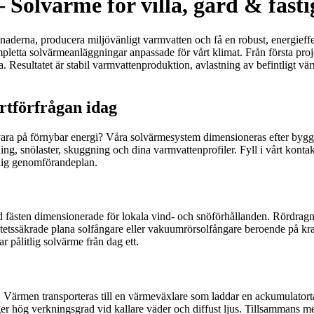
– Solvärme för villa, gård & fasti
ostnaderna, producera miljövänligt varmvatten och få en robust, energieff
pletta solvärmeanläggningar anpassade för vårt klimat. Från första proj
a. Resultatet är stabil varmvattenproduktion, avlastning av befintligt
rtförfrågan idag
t ta vara på förnybar energi? Våra solvärmesystem dimensioneras efter
utning, snölaster, skuggning och dina varmvattenprofiler. Fyll i vårt kon
dlig genomförandeplan.
 med fästen dimensionerade för lokala vind- och snöförhållanden. Rördr
tetssäkrade plana solfångare eller vakuumrörsolfångare beroende på kra
ar pålitlig solvärme från dag ett.
s. Värmen transporteras till en värmeväxlare som laddar en ackumulatort
r hög verkningsgrad vid kallare väder och diffust ljus. Tillsammans me