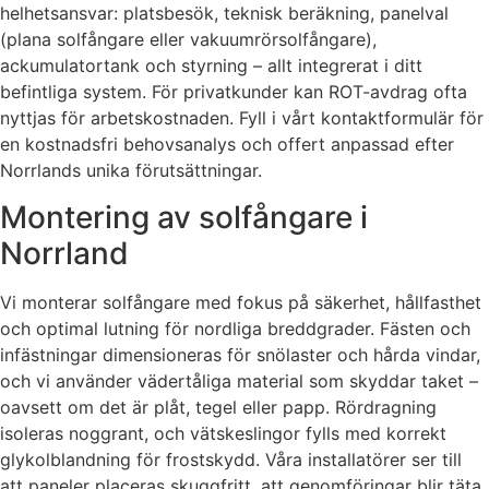
helhetsansvar: platsbesök, teknisk beräkning, panelval
(plana solfångare eller vakuumrörsolfångare),
ackumulatortank och styrning – allt integrerat i ditt
befintliga system. För privatkunder kan ROT-avdrag ofta
nyttjas för arbetskostnaden. Fyll i vårt kontaktformulär för
en kostnadsfri behovsanalys och offert anpassad efter
Norrlands unika förutsättningar.
Montering av solfångare i
Norrland
Vi monterar solfångare med fokus på säkerhet, hållfasthet
och optimal lutning för nordliga breddgrader. Fästen och
infästningar dimensioneras för snölaster och hårda vindar,
och vi använder vädertåliga material som skyddar taket –
oavsett om det är plåt, tegel eller papp. Rördragning
isoleras noggrant, och vätskeslingor fylls med korrekt
glykolblandning för frostskydd. Våra installatörer ser till
att paneler placeras skuggfritt, att genomföringar blir täta