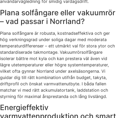
användarvägledning för smidig vardagsdrift.
Plana solfångare eller vakuumrör
– vad passar i Norrland?
Plana solfångare är robusta, kostnadseffektiva och ger
hög verkningsgrad under soliga dagar med moderata
temperaturdifferenser – ett utmärkt val för stora ytor och
standardiserade takmontage. Vakuumrörsolfångare
isolerar bättre mot kyla och kan prestera väl även vid
lägre utetemperaturer eller högre systemtemperaturer,
vilket ofta gynnar Norrland under axel­säsongerna. Vi
guidar dig till rätt kombination utifrån budget, takyta,
driftprofil och önskat varmvattenutbyte. I båda fallen
matchar vi med rätt ackumulatortank, laddstation och
styrning för maximal årsprestanda och lång livslängd.
Energieffektiv
varmvattenproduktion och smart