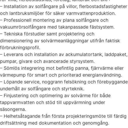
– Installation av solfångare på villor, flerbostadsfastigheter
och lantbruksmiljöer för säker varmvattenproduktion.
– Professionell montering av plana solfångare och
vakuumrörsolfångare med takanpassade fästsystem.
– Tekniska förstudier samt projektering och
dimensionering av solvärmeanläggningar utifrån faktisk
förbrukningsprofil.
– Leverans och installation av ackumulatortank, laddpaket,
pumpar, givare och avancerade styrsystem.
– Sömlös integrering mot befintlig panna, fjärrvärme eller
värmepump för smart och prioriterad energianvändning.
– Löpande service, noggrann felsökning och förebyggande
underhåll av solfångare och styrteknik.
– Finjustering och optimering av solvärme för både
tappvarmvatten och stöd till uppvärmning under
säsongerna.
– Helhetsåtagande från första projekteringsmöte till färdig
driftsättning med dokumentation och genomgång.