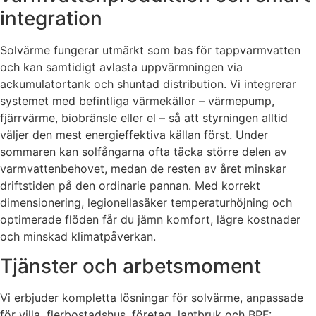
integration
Solvärme fungerar utmärkt som bas för tappvarmvatten
och kan samtidigt avlasta uppvärmningen via
ackumulatortank och shuntad distribution. Vi integrerar
systemet med befintliga värmekällor – värmepump,
fjärrvärme, biobränsle eller el – så att styrningen alltid
väljer den mest energieffektiva källan först. Under
sommaren kan solfångarna ofta täcka större delen av
varmvattenbehovet, medan de resten av året minskar
driftstiden på den ordinarie pannan. Med korrekt
dimensionering, legionellasäker temperaturhöjning och
optimerade flöden får du jämn komfort, lägre kostnader
och minskad klimatpåverkan.
Tjänster och arbetsmoment
Vi erbjuder kompletta lösningar för solvärme, anpassade
för villa, flerbostadshus, företag, lantbruk och BRF: