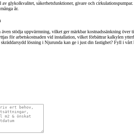
 av glykolkvalitet, säkerhetsfunktioner, givare och cirkulationspumpar.
 många år.
n
n även stödja uppvärmning, vilket ger märkbar kostnadssänkning över t
as för arbetskostnaden vid installation, vilket förbättrar kalkylen ytter
 skräddarsydd lösning i Njurunda kan ge i just din fastighet? Fyll i vår