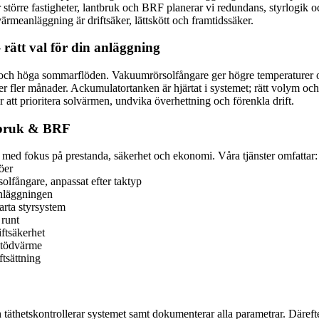
törre fastigheter, lantbruk och BRF planerar vi redundans, styrlogik o
värmeanläggning är driftsäker, lättskött och framtidssäker.
rätt val för din anläggning
or och höga sommarflöden. Vakuumrörsolfångare ger högre temperaturer oc
der fler månader. Ackumulatortanken är hjärtat i systemet; rätt volym o
r att prioritera solvärmen, undvika överhettning och förenkla drift.
ntbruk & BRF
ltid med fokus på prestanda, säkerhet och ekonomi. Våra tjänster omfattar:
öer
olfångare, anpassat efter taktyp
anläggningen
rta styrsystem
 runt
ftsäkerhet
 stödvärme
ftsättning
och täthetskontrollerar systemet samt dokumenterar alla parametrar. Däref