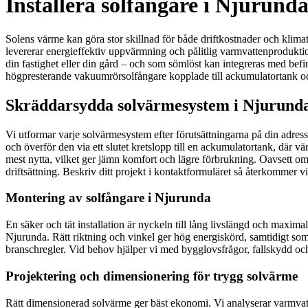
Installera solfångare i Njurunda
Solens värme kan göra stor skillnad för både driftkostnader och klimata
levererar energieffektiv uppvärmning och pålitlig varmvattenproduktio
din fastighet eller din gård – och som sömlöst kan integreras med bef
högpresterande vakuumrörsolfångare kopplade till ackumulatortank och 
Skräddarsydda solvärmesystem i Njurunda 
Vi utformar varje solvärmesystem efter förutsättningarna på din adres
och överför den via ett slutet kretslopp till en ackumulatortank, där
mest nytta, vilket ger jämn komfort och lägre förbrukning. Oavsett om d
driftsättning. Beskriv ditt projekt i kontaktformuläret så återkommer v
Montering av solfångare i Njurunda
En säker och tät installation är nyckeln till lång livslängd och maximal
Njurunda. Rätt riktning och vinkel ger hög energiskörd, samtidigt som 
branschregler. Vid behov hjälper vi med bygglovsfrågor, fallskydd och
Projektering och dimensionering för trygg solvärme
Rätt dimensionerad solvärme ger bäst ekonomi. Vi analyserar varmva