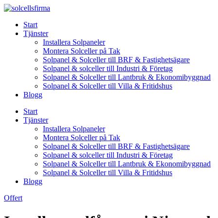
Skip
to
Start
content
Tjänster
Installera Solpaneler
Montera Solceller på Tak
Solpanel & Solceller till BRF & Fastighetsägare
Solpanel & solceller till Industri & Företag
Solpanel & Solceller till Lantbruk & Ekonomibyggnad
Solpanel & Solceller till Villa & Fritidshus
Blogg
Start
Tjänster
Installera Solpaneler
Montera Solceller på Tak
Solpanel & Solceller till BRF & Fastighetsägare
Solpanel & solceller till Industri & Företag
Solpanel & Solceller till Lantbruk & Ekonomibyggnad
Solpanel & Solceller till Villa & Fritidshus
Blogg
Offert