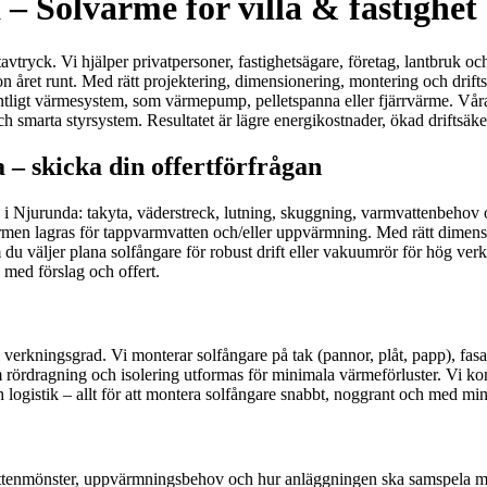
 – Solvärme för villa & fastighet
vtryck. Vi hjälper privatpersoner, fastighetsägare, företag, lantbruk oc
n året runt. Med rätt projektering, dimensionering, montering och drift
intligt värmesystem, som värmepump, pelletspanna eller fjärrvärme. Vår
smarta styrsystem. Resultatet är lägre energikostnader, ökad driftsäkerh
– skicka din offertförfrågan
s i Njurunda: takyta, väderstreck, lutning, skuggning, varmvattenbehov 
 värmen lagras för tappvarmvatten och/eller uppvärmning. Med rätt dimens
u väljer plana solfångare för robust drift eller vakuumrör för hög verkni
i med förslag och offert.
 verkningsgrad. Vi monterar solfångare på tak (pannor, plåt, papp), fasad
rördragning och isolering utformas för minimala värmeförluster. Vi kont
 logistik – allt för att montera solfångare snabbt, noggrant och med mi
ttenmönster, uppvärmningsbehov och hur anläggningen ska samspela med