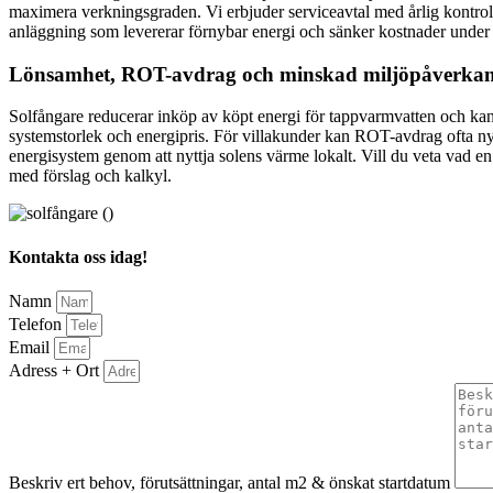
maximera verkningsgraden. Vi erbjuder serviceavtal med årlig kontroll
anläggning som levererar förnybar energi och sänker kostnader under
Lönsamhet, ROT-avdrag och minskad miljöpåverka
Solfångare reducerar inköp av köpt energi för tappvarmvatten och ka
systemstorlek och energipris. För villakunder kan ROT-avdrag ofta nyttj
energisystem genom att nyttja solens värme lokalt. Vill du veta vad en
med förslag och kalkyl.
Kontakta oss idag!
Namn
Telefon
Email
Adress + Ort
Beskriv ert behov, förutsättningar, antal m2 & önskat startdatum