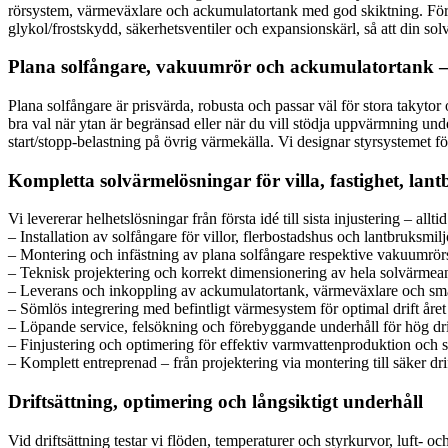
rörsystem, värmeväxlare och ackumulatortank med god skiktning. För s
glykol/frostskydd, säkerhetsventiler och expansionskärl, så att din sol
Plana solfångare, vakuumrör och ackumulatortank – 
Plana solfångare är prisvärda, robusta och passar väl för stora takyt
bra val när ytan är begränsad eller när du vill stödja uppvärmning un
start/stopp-belastning på övrig värmekälla. Vi designar styrsystemet fö
Kompletta solvärmelösningar för villa, fastighet, la
Vi levererar helhetslösningar från första idé till sista injustering – al
– Installation av solfångare för villor, flerbostadshus och lantbruksmilj
– Montering och infästning av plana solfångare respektive vakuumrörs
– Teknisk projektering och korrekt dimensionering av hela solvärme
– Leverans och inkoppling av ackumulatortank, värmeväxlare och sma
– Sömlös integrering med befintligt värmesystem för optimal drift året
– Löpande service, felsökning och förebyggande underhåll för hög dri
– Finjustering och optimering för effektiv varmvattenproduktion och
– Komplett entreprenad – från projektering via montering till säker dri
Driftsättning, optimering och långsiktigt underhåll
Vid driftsättning testar vi flöden, temperaturer och styrkurvor, luft- 