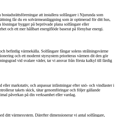
h bostadsrättsföreningar att installera solfångare i Njurunda som
sättning får du en solvärmeanläggning som är optimerad för ditt hus,
a lösningar bygger på beprövade plana solfångare eller
et och ett mer hållbart energiflöde baserat på förnybar energi.
och befintlig värmekälla. Solfångare fångar solens strålningsvärme
ionering och ett modernt styrsystem prioriteras värmen dit den gör
ngsgrad vid svalare väder, tar vi ansvar från första kalkyl till färdig
 eller markstativ, och anpassar infästningar efter snö- och vindlaster i
rollerar takets skick, tätar genomföringar och följer gällande
nimal påverkan på din verksamhet eller vardag.
 ditt värmesystem. Därefter dimensionerar vi antal solfångare,