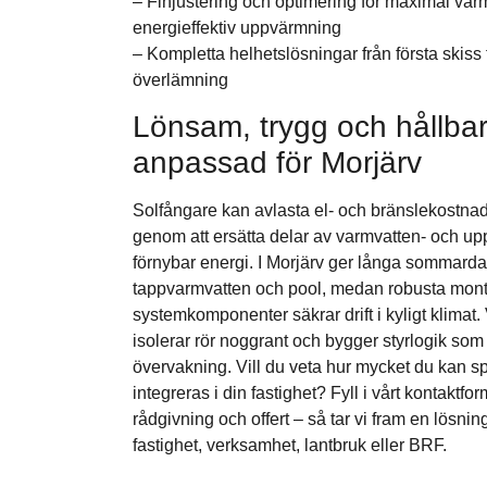
– Finjustering och optimering för maximal va
energieffektiv uppvärmning
– Kompletta helhetslösningar från första skiss ti
överlämning
Lönsam, trygg och hållba
anpassad för Morjärv
Solfångare kan avlasta el- och bränslekostnad
genom att ersätta delar av varmvatten- och 
förnybar energi. I Morjärv ger långa sommarda
tappvarmvatten och pool, medan robusta mont
systemkomponenter säkrar drift i kyligt klimat.
isolerar rör noggrant och bygger styrlogik som 
övervakning. Vill du veta hur mycket du kan 
integreras i din fastighet? Fyll i vårt kontaktfo
rådgivning och offert – så tar vi fram en lösnin
fastighet, verksamhet, lantbruk eller BRF.