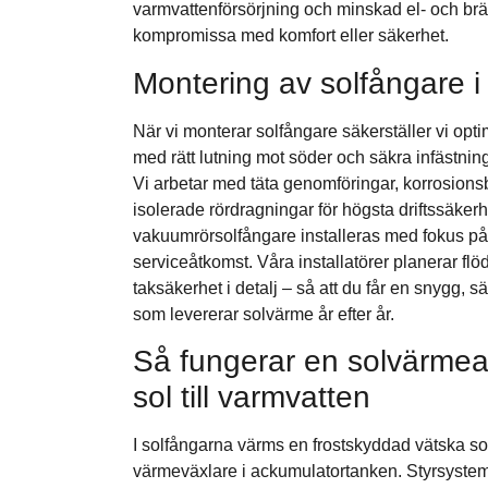
varmvattenförsörjning och minskad el- och brän
kompromissa med komfort eller säkerhet.
Montering av solfångare i
När vi monterar solfångare säkerställer vi optim
med rätt lutning mot söder och säkra infästning
Vi arbetar med täta genomföringar, korrosions
isolerade rördragningar för högsta driftssäker
vakuumrörsolfångare installeras med fokus på
serviceåtkomst. Våra installatörer planerar fl
taksäkerhet i detalj – så att du får en snygg, 
som levererar solvärme år efter år.
Så fungerar en solvärmea
sol till varmvatten
I solfångarna värms en frostskyddad vätska som
värmeväxlare i ackumulatortanken. Styrsystem