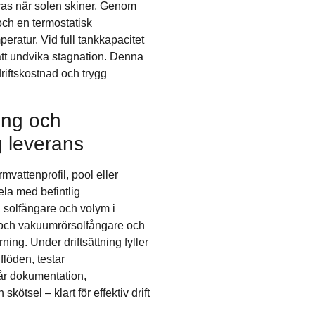
eras när solen skiner. Genom
och en termostatisk
ratur. Vid full tankkapacitet
att undvika stagnation. Denna
riftskostnad och trygg
ing och
g leverans
vattenprofil, pool eller
la med befintlig
 solfångare och volym i
 och vakuumrörsolfångare och
ning. Under driftsättning fyller
 flöden, testar
får dokumentation,
ötsel – klart för effektiv drift