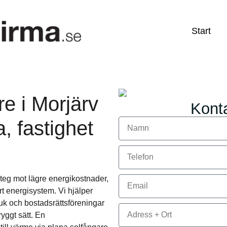
Start
re i Morjärv
Konta
a, fastighet
 steg mot lägre energikostnader,
rt energisystem. Vi hjälper
ruk och bostadsrättsföreningar
ryggt sätt. En