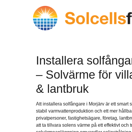
Installera solfånga
– Solvärme för vill
& lantbruk
Att installera solfångare i Morjärv är ett smart
stabil varmvattenproduktion och ett mer hållba
privatpersoner, fastighetsägare, företag, lantb
att ta tillvara solens värme på ett effektivt och t