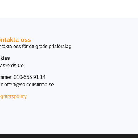
ntakta oss
takta oss för ett gratis prisförslag
klas
amordnare
mmer: 010-555 91 14
l: offert@solcellsfirma.se
egritetspolicy