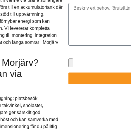
ill värme via plana solfångare
rs till en ackumulatortank där
stöd till uppvärmning.
 förnybar energi som kan
. Vi levererar kompletta
g till montering, integration
at och långa somrar i Morjärv
Bifoga gärna eventuella dokume
 Morjärv?
an via
ggning: platsbesök,
takvinkel, snölaster,
are ger särskilt god
–höst och kan samverka med
mensionering får du pålitlig