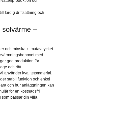
rmvattenproduktion och
ll färdig driftsättning och
r solvärme –
er och minska klimatavtrycket
uppvärmningsbehovet med
gar god produktion för
age och rätt
 Vi använder kvalitetsmaterial,
ger stabil funktion och enkel
spara och hur anläggningen kan
rmulär för en kostnadsfri
g som passar din villa,