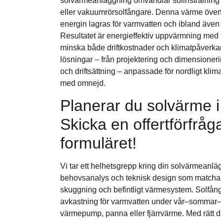
solvärmeanläggning omvandlar solinstrålning t
eller vakuumrörsolfångare. Denna värme överfö
energin lagras för varmvatten och ibland även 
Resultatet är energieffektiv uppvärmning med
minska både driftkostnader och klimatpåverkan
lösningar – från projektering och dimensionerin
och driftsättning – anpassade för nordligt klim
med omnejd.
Planerar du solvärme i
Skicka en offertförfråg
formuläret!
Vi tar ett helhetsgrepp kring din solvärmeanlä
behovsanalys och teknisk design som matchar 
skuggning och befintligt värmesystem. Solfång
avkastning för varmvatten under vår–sommar
värmepump, panna eller fjärrvärme. Med rätt di