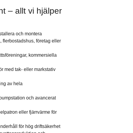
– allt vi hjälper
installera och montera
, flerbostadshus, företag eller
rättsföreningar, kommersiella
 med tak- eller markstativ
ing av hela
 pumpstation och avancerat
patron eller fjärrvärme för
derhåll för hög driftsäkerhet