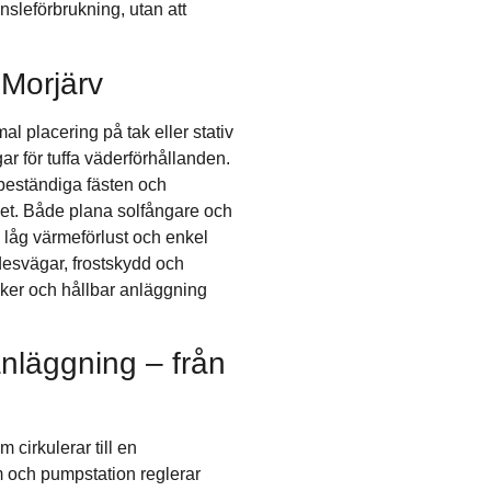
sleförbrukning, utan att
 Morjärv
al placering på tak eller stativ
ar för tuffa väderförhållanden.
beständiga fästen och
het. Både plana solfångare och
 låg värmeförlust och enkel
ödesvägar, frostskydd och
säker och hållbar anläggning
nläggning – från
 cirkulerar till en
 och pumpstation reglerar