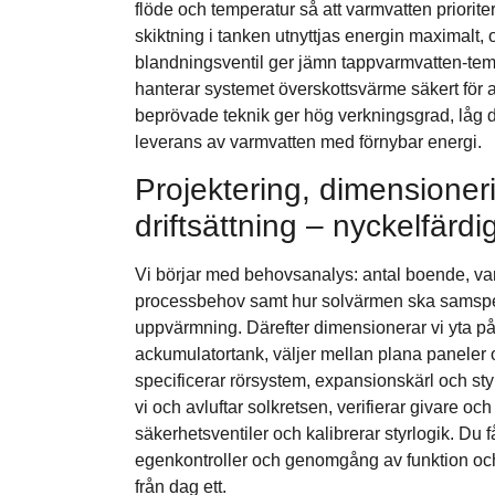
flöde och temperatur så att varmvatten priorit
skiktning i tanken utnyttjas energin maximalt, 
blandningsventil ger jämn tappvarmvatten-tempe
hanterar systemet överskottsvärme säkert för 
beprövade teknik ger hög verkningsgrad, låg d
leverans av varmvatten med förnybar energi.
Projektering, dimensioner
driftsättning – nyckelfärdi
Vi börjar med behovsanalys: antal boende, varm
processbehov samt hur solvärmen ska samspe
uppvärmning. Därefter dimensionerar vi yta på
ackumulatortank, väljer mellan plana paneler
specificerar rörsystem, expansionskärl och styr
vi och avluftar solkretsen, verifierar givare och
säkerhetsventiler och kalibrerar styrlogik. Du 
egenkontroller och genomgång av funktion och sk
från dag ett.