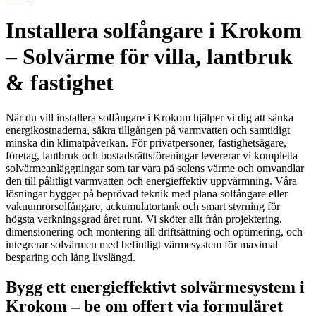
Installera solfångare i Krokom
– Solvärme för villa, lantbruk
& fastighet
När du vill installera solfångare i Krokom hjälper vi dig att sänka
energikostnaderna, säkra tillgången på varmvatten och samtidigt
minska din klimatpåverkan. För privatpersoner, fastighetsägare,
företag, lantbruk och bostadsrättsföreningar levererar vi kompletta
solvärmeanläggningar som tar vara på solens värme och omvandlar
den till pålitligt varmvatten och energieffektiv uppvärmning. Våra
lösningar bygger på beprövad teknik med plana solfångare eller
vakuumrörsolfångare, ackumulatortank och smart styrning för
högsta verkningsgrad året runt. Vi sköter allt från projektering,
dimensionering och montering till driftsättning och optimering, och
integrerar solvärmen med befintligt värmesystem för maximal
besparing och lång livslängd.
Bygg ett energieffektivt solvärmesystem i
Krokom – be om offert via formuläret