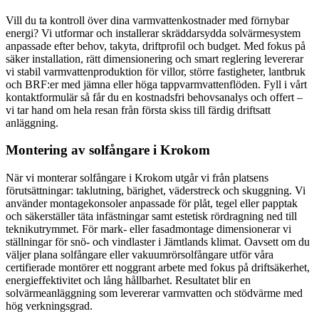
Vill du ta kontroll över dina varmvattenkostnader med förnybar
energi? Vi utformar och installerar skräddarsydda solvärmesystem
anpassade efter behov, takyta, driftprofil och budget. Med fokus på
säker installation, rätt dimensionering och smart reglering levererar
vi stabil varmvattenproduktion för villor, större fastigheter, lantbruk
och BRF:er med jämna eller höga tappvarmvattenflöden. Fyll i vårt
kontaktformulär så får du en kostnadsfri behovsanalys och offert –
vi tar hand om hela resan från första skiss till färdig driftsatt
anläggning.
Montering av solfångare i Krokom
När vi monterar solfångare i Krokom utgår vi från platsens
förutsättningar: taklutning, bärighet, väderstreck och skuggning. Vi
använder montagekonsoler anpassade för plåt, tegel eller papptak
och säkerställer täta infästningar samt estetisk rördragning ned till
teknikutrymmet. För mark- eller fasadmontage dimensionerar vi
ställningar för snö- och vindlaster i Jämtlands klimat. Oavsett om du
väljer plana solfångare eller vakuumrörsolfångare utför våra
certifierade montörer ett noggrant arbete med fokus på driftsäkerhet,
energieffektivitet och lång hållbarhet. Resultatet blir en
solvärmeanläggning som levererar varmvatten och stödvärme med
hög verkningsgrad.