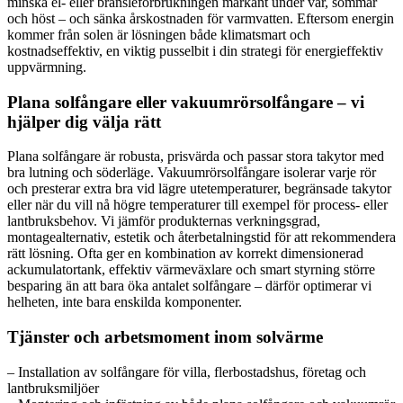
minska el- eller bränsleförbrukningen markant under vår, sommar
och höst – och sänka årskostnaden för varmvatten. Eftersom energin
kommer från solen är lösningen både klimatsmart och
kostnadseffektiv, en viktig pusselbit i din strategi för energieffektiv
uppvärmning.
Plana solfångare eller vakuumrörsolfångare – vi
hjälper dig välja rätt
Plana solfångare är robusta, prisvärda och passar stora takytor med
bra lutning och söderläge. Vakuumrörsolfångare isolerar varje rör
och presterar extra bra vid lägre utetemperaturer, begränsade takytor
eller när du vill nå högre temperaturer till exempel för process- eller
lantbruksbehov. Vi jämför produkternas verkningsgrad,
montagealternativ, estetik och återbetalningstid för att rekommendera
rätt lösning. Ofta ger en kombination av korrekt dimensionerad
ackumulatortank, effektiv värmeväxlare och smart styrning större
besparing än att bara öka antalet solfångare – därför optimerar vi
helheten, inte bara enskilda komponenter.
Tjänster och arbetsmoment inom solvärme
– Installation av solfångare för villa, flerbostadshus, företag och
lantbruksmiljöer