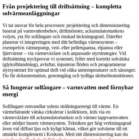
Från projektering till driftsättning – kompletta
solvärmeanläggningar
Vi tar ansvar för hela processen: projektering och dimensionering
baserat på varmvattenbehov, driftmönster, ackumulatortankens
volym, yta för solfångare och önskad täckningsgrad. Därefter
planerar vi integreringen med ditt befintliga värmesystem –
exempelvis värmepump, ved- eller pelletspanna, elpanna eller
fjärrvärme – via värmeväxlare och anpassade styrstrategier. Vid
driftsättning tryckprovar vi systemet, fyller med korrekt solvätska
(glykolblandning), avluftar, injusterar flöden och programmerar
styrsystemet för optimal drift vid olika utetemperaturer och säsonger.
Du får dokumentation, genomgång och tydliga skötselinstruktioner.
Så fungerar solfångare – varmvatten med förnybar
energi
Solfångare omvandlar solens strålningsenergi till värme. En
värmebärande vätska cirkulerar i kollektorn, leds via en
värmeväxlare till ackumulatortanken och värmer tappvarmvatten
eller stödjer husets värmesystem. Tekniken ger hög verkningsgrad
även vid diffust ljus och kyligt klimat, vilket gör solvärme till ett
utmärkt komplement i Krokom. Med rätt dimensionering kan du