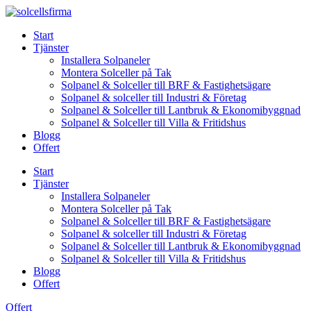
Skip
to
Start
content
Tjänster
Installera Solpaneler
Montera Solceller på Tak
Solpanel & Solceller till BRF & Fastighetsägare
Solpanel & solceller till Industri & Företag
Solpanel & Solceller till Lantbruk & Ekonomibyggnad
Solpanel & Solceller till Villa & Fritidshus
Blogg
Offert
Start
Tjänster
Installera Solpaneler
Montera Solceller på Tak
Solpanel & Solceller till BRF & Fastighetsägare
Solpanel & solceller till Industri & Företag
Solpanel & Solceller till Lantbruk & Ekonomibyggnad
Solpanel & Solceller till Villa & Fritidshus
Blogg
Offert
Offert