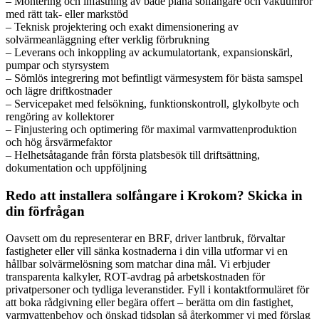
– Montering och infästning av både plana solfångare och vakuumrör
med rätt tak- eller markstöd
– Teknisk projektering och exakt dimensionering av
solvärmeanläggning efter verklig förbrukning
– Leverans och inkoppling av ackumulatortank, expansionskärl,
pumpar och styrsystem
– Sömlös integrering mot befintligt värmesystem för bästa samspel
och lägre driftkostnader
– Servicepaket med felsökning, funktionskontroll, glykolbyte och
rengöring av kollektorer
– Finjustering och optimering för maximal varmvattenproduktion
och hög årsvärmefaktor
– Helhetsåtagande från första platsbesök till driftsättning,
dokumentation och uppföljning
Redo att installera solfångare i Krokom? Skicka in
din förfrågan
Oavsett om du representerar en BRF, driver lantbruk, förvaltar
fastigheter eller vill sänka kostnaderna i din villa utformar vi en
hållbar solvärmelösning som matchar dina mål. Vi erbjuder
transparenta kalkyler, ROT-avdrag på arbetskostnaden för
privatpersoner och tydliga leveranstider. Fyll i kontaktformuläret för
att boka rådgivning eller begära offert – berätta om din fastighet,
varmvattenbehov och önskad tidsplan så återkommer vi med förslag