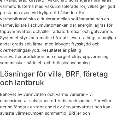
en välisolerad kassett; i vakuumrörsolfångare minimeras
värmeförlusterna med vakuumisolerade rör, vilket ger god
prestanda även vid kyliga förhållanden. En
värmebärarvätska cirkulerar mellan solfångarna och en
värmeväxlare i ackumulatortanken där energin lagras för
tappvarmvatten och/eller radiatorkretsar och golvvärme.
Systemet styrs automatiskt för att leverera högsta möjliga
andel gratis solvärme, med inbyggt frysskydd och
överhettningsskydd. Resultatet är pålitlig
varmvattenproduktion och energieffektiv uppvärmning
som minskar både el- och bränsleanvändning.
Lösningar för villa, BRF, företag
och lantbruk
Behovet av varmvatten och värme varierar – vi
dimensionerar solvärmen efter din verksamhet. För villor
ger solfångare en stor andel av årsvarmvattnet och kan
avlasta värmepumpen sommartid. BRF:er och