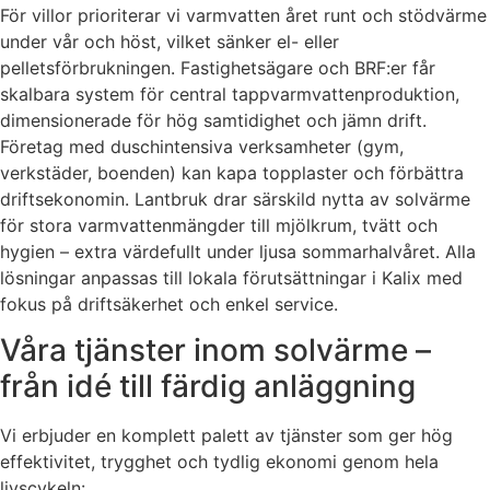
För villor prioriterar vi varmvatten året runt och stödvärme
under vår och höst, vilket sänker el- eller
pelletsförbrukningen. Fastighetsägare och BRF:er får
skalbara system för central tappvarmvattenproduktion,
dimensionerade för hög samtidighet och jämn drift.
Företag med duschintensiva verksamheter (gym,
verkstäder, boenden) kan kapa topplaster och förbättra
driftsekonomin. Lantbruk drar särskild nytta av solvärme
för stora varmvattenmängder till mjölkrum, tvätt och
hygien – extra värdefullt under ljusa sommarhalvåret. Alla
lösningar anpassas till lokala förutsättningar i Kalix med
fokus på driftsäkerhet och enkel service.
Våra tjänster inom solvärme –
från idé till färdig anläggning
Vi erbjuder en komplett palett av tjänster som ger hög
effektivitet, trygghet och tydlig ekonomi genom hela
livscykeln: