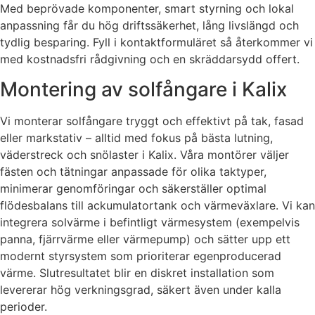
Med beprövade komponenter, smart styrning och lokal
anpassning får du hög driftssäkerhet, lång livslängd och
tydlig besparing. Fyll i kontaktformuläret så återkommer vi
med kostnadsfri rådgivning och en skräddarsydd offert.
Montering av solfångare i Kalix
Vi monterar solfångare tryggt och effektivt på tak, fasad
eller markstativ – alltid med fokus på bästa lutning,
väderstreck och snölaster i Kalix. Våra montörer väljer
fästen och tätningar anpassade för olika taktyper,
minimerar genomföringar och säkerställer optimal
flödesbalans till ackumulatortank och värmeväxlare. Vi kan
integrera solvärme i befintligt värmesystem (exempelvis
panna, fjärrvärme eller värmepump) och sätter upp ett
modernt styrsystem som prioriterar egenproducerad
värme. Slutresultatet blir en diskret installation som
levererar hög verkningsgrad, säkert även under kalla
perioder.