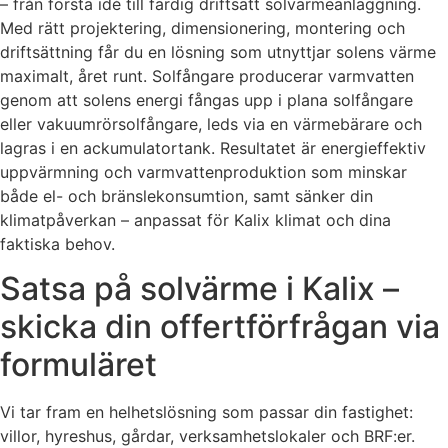
– från första idé till färdig driftsatt solvärmeanläggning.
Med rätt projektering, dimensionering, montering och
driftsättning får du en lösning som utnyttjar solens värme
maximalt, året runt. Solfångare producerar varmvatten
genom att solens energi fångas upp i plana solfångare
eller vakuumrörsolfångare, leds via en värmebärare och
lagras i en ackumulatortank. Resultatet är energieffektiv
uppvärmning och varmvattenproduktion som minskar
både el- och bränslekonsumtion, samt sänker din
klimatpåverkan – anpassat för Kalix klimat och dina
faktiska behov.
Satsa på solvärme i Kalix –
skicka din offertförfrågan via
formuläret
Vi tar fram en helhetslösning som passar din fastighet:
villor, hyreshus, gårdar, verksamhetslokaler och BRF:er.