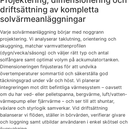
driftsättning av kompletta
solvärmeanläggningar
Varje solvärmeanläggning börjar med noggrann
projektering. Vi analyserar taklutning, orientering och
skuggning, matchar varmvattenprofilen
(dygn/vecka/säsong) och väljer rätt typ och antal
solfångare samt optimal volym på ackumulatortanken.
Dimensioneringen finjusteras för att undvika
övertemperaturer sommartid och säkerställa god
täckningsgrad under vår och höst. Vi planerar
integreringen mot ditt befintliga värmesystem – oavsett
om du har ved- eller pelletspanna, bergvärme, luft/vatten-
värmepump eller fjärrvärme – och ser till att shuntar,
växlare och styrlogik samverkar. Vid driftsättning
balanserar vi flöden, ställer in börvärden, verifierar givare
och loggning samt utbildar användaren i enkel skötsel och
övervakning.