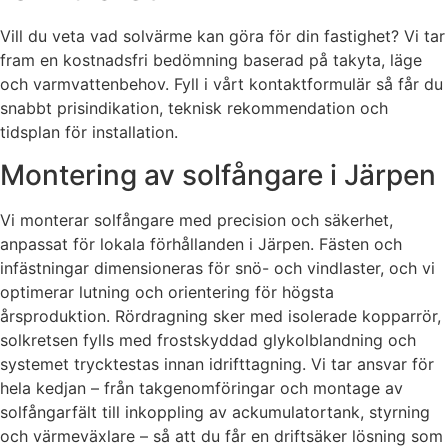
Vill du veta vad solvärme kan göra för din fastighet? Vi tar
fram en kostnadsfri bedömning baserad på takyta, läge
och varmvattenbehov. Fyll i vårt kontaktformulär så får du
snabbt prisindikation, teknisk rekommendation och
tidsplan för installation.
Montering av solfångare i Järpen
Vi monterar solfångare med precision och säkerhet,
anpassat för lokala förhållanden i Järpen. Fästen och
infästningar dimensioneras för snö- och vindlaster, och vi
optimerar lutning och orientering för högsta
årsproduktion. Rördragning sker med isolerade kopparrör,
solkretsen fylls med frostskyddad glykolblandning och
systemet trycktestas innan idrifttagning. Vi tar ansvar för
hela kedjan – från takgenomföringar och montage av
solfångarfält till inkoppling av ackumulatortank, styrning
och värmeväxlare – så att du får en driftsäker lösning som