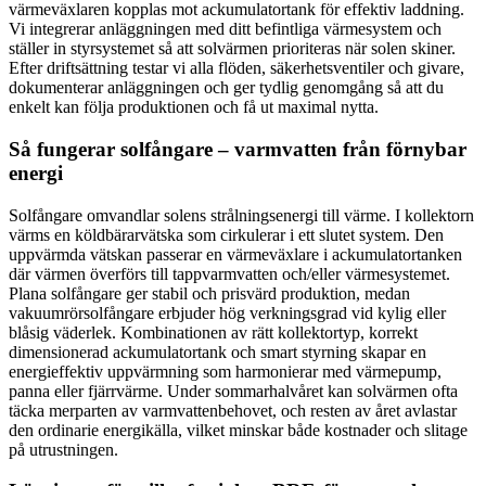
värmeväxlaren kopplas mot ackumulatortank för effektiv laddning.
Vi integrerar anläggningen med ditt befintliga värmesystem och
ställer in styrsystemet så att solvärmen prioriteras när solen skiner.
Efter driftsättning testar vi alla flöden, säkerhetsventiler och givare,
dokumenterar anläggningen och ger tydlig genomgång så att du
enkelt kan följa produktionen och få ut maximal nytta.
Så fungerar solfångare – varmvatten från förnybar
energi
Solfångare omvandlar solens strålningsenergi till värme. I kollektorn
värms en köldbärarvätska som cirkulerar i ett slutet system. Den
uppvärmda vätskan passerar en värmeväxlare i ackumulatortanken
där värmen överförs till tappvarmvatten och/eller värmesystemet.
Plana solfångare ger stabil och prisvärd produktion, medan
vakuumrörsolfångare erbjuder hög verkningsgrad vid kylig eller
blåsig väderlek. Kombinationen av rätt kollektortyp, korrekt
dimensionerad ackumulatortank och smart styrning skapar en
energieffektiv uppvärmning som harmonierar med värmepump,
panna eller fjärrvärme. Under sommarhalvåret kan solvärmen ofta
täcka merparten av varmvattenbehovet, och resten av året avlastar
den ordinarie energikälla, vilket minskar både kostnader och slitage
på utrustningen.