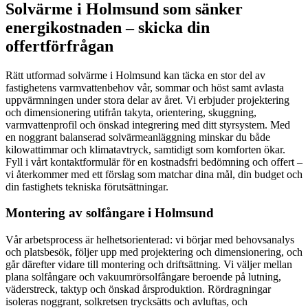
Solvärme i Holmsund som sänker
energikostnaden – skicka din
offertförfrågan
Rätt utformad solvärme i Holmsund kan täcka en stor del av
fastighetens varmvattenbehov vår, sommar och höst samt avlasta
uppvärmningen under stora delar av året. Vi erbjuder projektering
och dimensionering utifrån takyta, orientering, skuggning,
varmvattenprofil och önskad integrering med ditt styrsystem. Med
en noggrant balanserad solvärmeanläggning minskar du både
kilowattimmar och klimatavtryck, samtidigt som komforten ökar.
Fyll i vårt kontaktformulär för en kostnadsfri bedömning och offert –
vi återkommer med ett förslag som matchar dina mål, din budget och
din fastighets tekniska förutsättningar.
Montering av solfångare i Holmsund
Vår arbetsprocess är helhetsorienterad: vi börjar med behovsanalys
och platsbesök, följer upp med projektering och dimensionering, och
går därefter vidare till montering och driftsättning. Vi väljer mellan
plana solfångare och vakuumrörsolfångare beroende på lutning,
väderstreck, taktyp och önskad årsproduktion. Rördragningar
isoleras noggrant, solkretsen trycksätts och avluftas, och