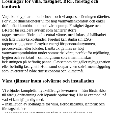
Lösningar för villa, fastighet, BRF, företag och
lantbruk
Varje kundtyp har unika behov – och vi anpassar lösningen därefter.
För villor dimensionerar vi för hög varmvattenkomfort och enkel
drift, ofta i kombination med värmepump. Fastighetsägare och
BRF:er får skalbara system som hanterar större
tappvarmvattenflöden och central värme, med fokus på hållbarhet
och låga livscykelkostnader. Företag kan stärka sin ESG-
rapportering genom förnybar energi för personalutrymmen,
processvatten eller lokaler. Lantbruk gynnas av hög
varmvattenproduktion under sommarhalvåret, perfekt för mjölkning,
hygien och verkstad – samtidigt som solvärmen minskar
belastningen på befintlig panna. Oavsett om det gäller nybyggnation
eller befintlig fastighet i Holmsund skapar vi en solvärmeanläggning
som levererar på både driftsekonomi och klimatmål.
Våra tjänster inom solvärme och installation
Vi erbjuder kompletta, nyckelfärdiga leveranser – från första skiss
till färdig driftsättning och löpande optimering. Här är exempel på
vad vi kan hjälpa dig med:
– Installation av solfångare för villa, flerbostadshus, lantbruk och
företagslokaler