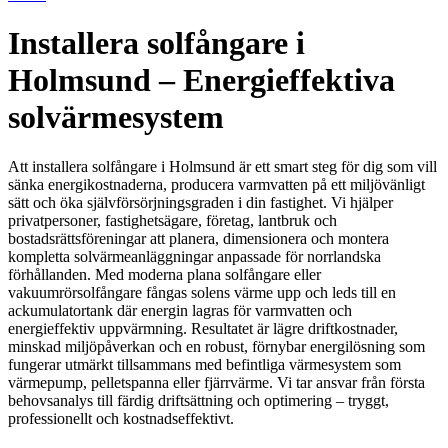
Installera solfångare i
Holmsund – Energieffektiva
solvärmesystem
Att installera solfångare i Holmsund är ett smart steg för dig som vill
sänka energikostnaderna, producera varmvatten på ett miljövänligt
sätt och öka självförsörjningsgraden i din fastighet. Vi hjälper
privatpersoner, fastighetsägare, företag, lantbruk och
bostadsrättsföreningar att planera, dimensionera och montera
kompletta solvärmeanläggningar anpassade för norrlandska
förhållanden. Med moderna plana solfångare eller
vakuumrörsolfångare fångas solens värme upp och leds till en
ackumulatortank där energin lagras för varmvatten och
energieffektiv uppvärmning. Resultatet är lägre driftkostnader,
minskad miljöpåverkan och en robust, förnybar energilösning som
fungerar utmärkt tillsammans med befintliga värmesystem som
värmepump, pelletspanna eller fjärrvärme. Vi tar ansvar från första
behovsanalys till färdig driftsättning och optimering – tryggt,
professionellt och kostnadseffektivt.