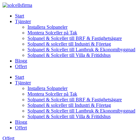
Skip
to
Start
content
Tjänster
Installera Solpaneler
Montera Solceller på Tak
Solpanel & Solceller till BRF & Fastighetsägare
Solpanel & solceller till Industri & Företag
Solpanel & Solceller till Lantbruk & Ekonomibyggnad
Solpanel & Solceller till Villa & Fritidshus
Blogg
Offert
Start
Tjänster
Installera Solpaneler
Montera Solceller på Tak
Solpanel & Solceller till BRF & Fastighetsägare
Solpanel & solceller till Industri & Företag
Solpanel & Solceller till Lantbruk & Ekonomibyggnad
Solpanel & Solceller till Villa & Fritidshus
Blogg
Offert
Offert