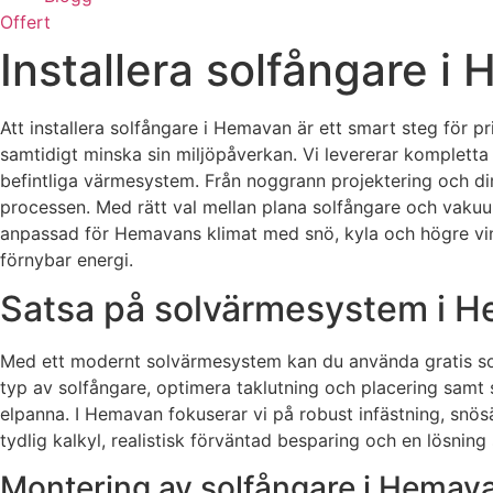
Offert
Installera solfångare i 
Att installera solfångare i Hemavan är ett smart steg för p
samtidigt minska sin miljöpåverkan. Vi levererar komplet
befintliga värmesystem. Från noggrann projektering och dime
processen. Med rätt val mellan plana solfångare och vakuu
anpassad för Hemavans klimat med snö, kyla och högre vind
förnybar energi.
Satsa på solvärmesystem i He
Med ett modernt solvärmesystem kan du använda gratis sole
typ av solfångare, optimera taklutning och placering samt 
elpanna. I Hemavan fokuserar vi på robust infästning, snös
tydlig kalkyl, realistisk förväntad besparing och en lösning
Montering av solfångare i Hemav