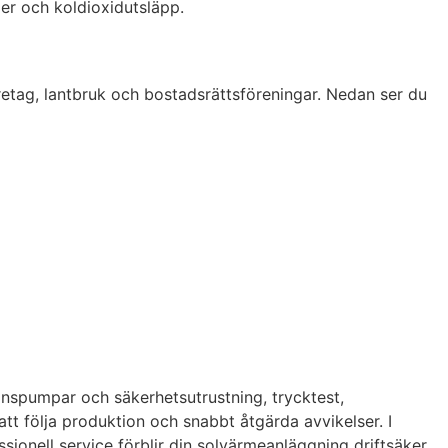
er och koldioxidutsläpp.
öretag, lantbruk och bostadsrättsföreningar. Nedan ser du
ionspumpar och säkerhetsutrustning, trycktest,
 att följa produktion och snabbt åtgärda avvikelser. I
sionell service förblir din solvärmeanläggning driftsäker,