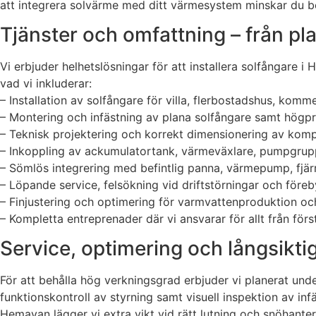
att integrera solvärme med ditt värmesystem minskar du beh
Tjänster och omfattning – från plan
Vi erbjuder helhetslösningar för att installera solfångare 
vad vi inkluderar:
– Installation av solfångare för villa, flerbostadshus, komme
– Montering och infästning av plana solfångare samt hög
– Teknisk projektering och korrekt dimensionering av kom
– Inkoppling av ackumulatortank, värmeväxlare, pumpgrup
– Sömlös integrering med befintlig panna, värmepump, fjär
– Löpande service, felsökning vid driftstörningar och före
– Finjustering och optimering för varmvattenproduktion o
– Kompletta entreprenader där vi ansvarar för allt från förstud
Service, optimering och långsikt
För att behålla hög verkningsgrad erbjuder vi planerat unde
funktionskontroll av styrning samt visuell inspektion av inf
Hemavan lägger vi extra vikt vid rätt lutning och snöhanter