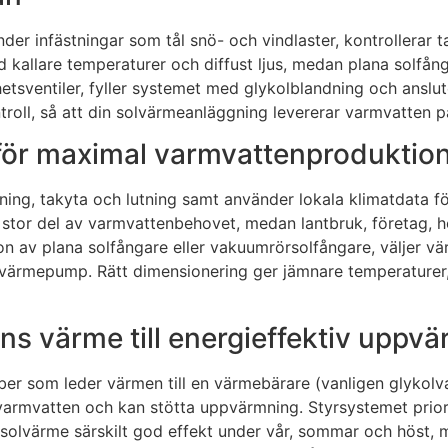
nder infästningar som tål snö- och vindlaster, kontrollerar 
 kallare temperaturer och diffust ljus, medan plana solfån
etsventiler, fyller systemet med glykolblandning och anslut
oll, så att din solvärmeanläggning levererar varmvatten på 
 för maximal varmvattenproduktio
ggning, takyta och lutning samt använder lokala klimatdata 
 stor del av varmvattenbehovet, medan lantbruk, företag, h
v plana solfångare eller vakuumrörsolfångare, väljer värmev
 värmepump. Rätt dimensionering ger jämnare temperaturer,
ens värme till energieffektiv uppv
ber som leder värmen till en värmebärare (vanligen glykolva
armvatten och kan stötta uppvärmning. Styrsystemet priori
er solvärme särskilt god effekt under vår, sommar och höst,