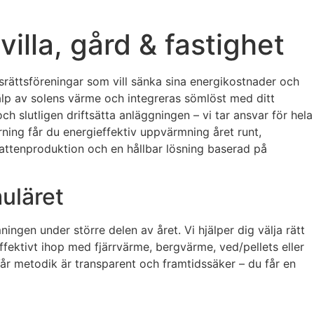
illa, gård & fastighet
dsrättsföreningar som vill sänka sina energikostnader och
lp av solens värme och integreras sömlöst med ditt
h slutligen driftsätta anläggningen – vi tar ansvar för hela
ing får du energieffektiv uppvärmning året runt,
vattenproduktion och en hållbar lösning baserad på
uläret
en under större delen av året. Vi hjälper dig välja rätt
ffektivt ihop med fjärrvärme, bergvärme, ved/pellets eller
Vår metodik är transparent och framtidssäker – du får en