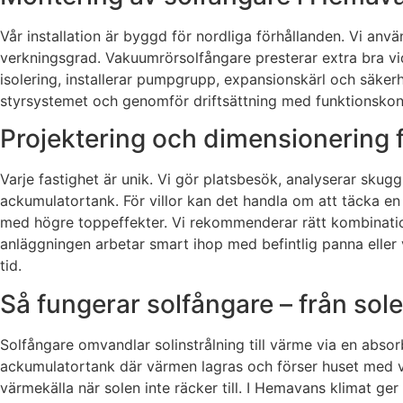
Vår installation är byggd för nordliga förhållanden. Vi anvä
verkningsgrad. Vakuumrörsolfångare presterar extra bra vid
isolering, installerar pumpgrupp, expansionskärl och säkerh
styrsystemet och genomför driftsättning med funktionskontr
Projektering och dimensionering
Varje fastighet är unik. Vi gör platsbesök, analyserar sku
ackumulatortank. För villor kan det handla om att täcka en
med högre toppeffekter. Vi rekommenderar rätt kombination a
anläggningen arbetar smart ihop med befintlig panna eller
tid.
Så fungerar solfångare – från sol
Solfångare omvandlar solinstrålning till värme via en absor
ackumulatortank där värmen lagras och förser huset med v
värmekälla när solen inte räcker till. I Hemavans klimat g