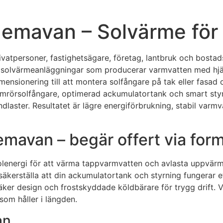
Hemavan – Solvärme för v
rivatpersoner, fastighetsägare, företag, lantbruk och bosta
ta solvärmeanläggningar som producerar varmvatten med hjä
nsionering till att montera solfångare på tak eller fasad oc
mrörsolfångare, optimerad ackumulatortank och smart styrn
laster. Resultatet är lägre energiförbrukning, stabil varm
mavan – begär offert via form
nergi för att värma tappvarmvatten och avlasta uppvärmning
säkerställa att din ackumulatortank och styrning fungerar e
äker design och frostskyddade köldbärare för trygg drift. 
 som håller i längden.
an