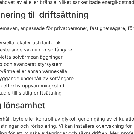
ovet av el eller bränsle, vilket sänker både energikostnad
ering till driftsättning
i Hemavan, anpassade för privatpersoner, fastighetsägare, f
rsiella lokaler och lantbruk
presterande vakuumrörsolfångare
pletta solvärmeanläggningar
p och avancerat styrsystem
rvärme eller annan värmekälla
byggande underhåll av solfångare
ch effektiv uppvärmningsstöd
ie till slutlig driftsättning
ig lönsamhet
rhåll: byte eller kontroll av glykol, genomgång av cirkulat
ästningar och rörisolering. Vi kan installera övervakning för
ing för att minska avlagringar och säkra driften. Med profes