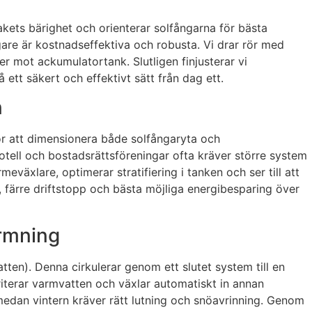
takets bärighet och orienterar solfångarna för bästa
gare är kostnadseffektiva och robusta. Vi drar rör med
er mot ackumulatortank. Slutligen finjusterar vi
ett säkert och effektivt sätt från dag ett.
n
för att dimensionera både solfångaryta och
otell och bostadsrättsföreningar ofta kräver större system
äxlare, optimerar stratifiering i tanken och ser till att
 färre driftstopp och bästa möjliga energibesparing över
ärmning
tten). Denna cirkulerar genom ett slutet system till en
terar varmvatten och växlar automatiskt in annan
 medan vintern kräver rätt lutning och snöavrinning. Genom