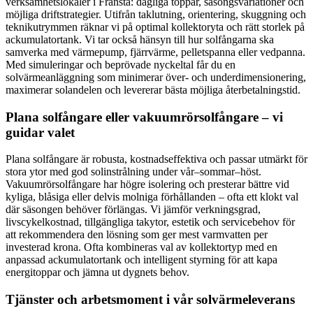
verksamhetslokaler i Fränsta: dagliga toppar, säsongsvariationer och
möjliga driftstrategier. Utifrån taklutning, orientering, skuggning och
teknikutrymmen räknar vi på optimal kollektoryta och rätt storlek på
ackumulatortank. Vi tar också hänsyn till hur solfångarna ska
samverka med värmepump, fjärrvärme, pelletspanna eller vedpanna.
Med simuleringar och beprövade nyckeltal får du en
solvärmeanläggning som minimerar över- och underdimensionering,
maximerar solandelen och levererar bästa möjliga återbetalningstid.
Plana solfångare eller vakuumrörsolfångare – vi
guidar valet
Plana solfångare är robusta, kostnadseffektiva och passar utmärkt för
stora ytor med god solinstrålning under vår–sommar–höst.
Vakuumrörsolfångare har högre isolering och presterar bättre vid
kyliga, blåsiga eller delvis molniga förhållanden – ofta ett klokt val
där säsongen behöver förlängas. Vi jämför verkningsgrad,
livscykelkostnad, tillgängliga takytor, estetik och servicebehov för
att rekommendera den lösning som ger mest varmvatten per
investerad krona. Ofta kombineras val av kollektortyp med en
anpassad ackumulatortank och intelligent styrning för att kapa
energitoppar och jämna ut dygnets behov.
Tjänster och arbetsmoment i vår solvärmeleverans