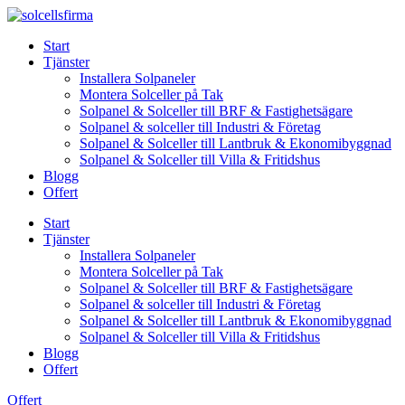
Skip
to
Start
content
Tjänster
Installera Solpaneler
Montera Solceller på Tak
Solpanel & Solceller till BRF & Fastighetsägare
Solpanel & solceller till Industri & Företag
Solpanel & Solceller till Lantbruk & Ekonomibyggnad
Solpanel & Solceller till Villa & Fritidshus
Blogg
Offert
Start
Tjänster
Installera Solpaneler
Montera Solceller på Tak
Solpanel & Solceller till BRF & Fastighetsägare
Solpanel & solceller till Industri & Företag
Solpanel & Solceller till Lantbruk & Ekonomibyggnad
Solpanel & Solceller till Villa & Fritidshus
Blogg
Offert
Offert