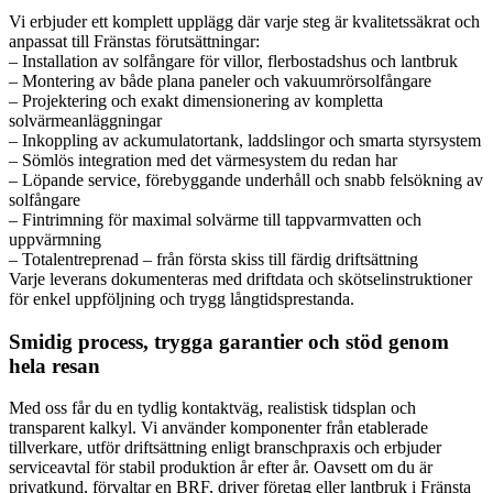
Vi erbjuder ett komplett upplägg där varje steg är kvalitetssäkrat och
anpassat till Fränstas förutsättningar:
– Installation av solfångare för villor, flerbostadshus och lantbruk
– Montering av både plana paneler och vakuumrörsolfångare
– Projektering och exakt dimensionering av kompletta
solvärmeanläggningar
– Inkoppling av ackumulatortank, laddslingor och smarta styrsystem
– Sömlös integration med det värmesystem du redan har
– Löpande service, förebyggande underhåll och snabb felsökning av
solfångare
– Fintrimning för maximal solvärme till tappvarmvatten och
uppvärmning
– Totalentreprenad – från första skiss till färdig driftsättning
Varje leverans dokumenteras med driftdata och skötselinstruktioner
för enkel uppföljning och trygg långtidsprestanda.
Smidig process, trygga garantier och stöd genom
hela resan
Med oss får du en tydlig kontaktväg, realistisk tidsplan och
transparent kalkyl. Vi använder komponenter från etablerade
tillverkare, utför driftsättning enligt branschpraxis och erbjuder
serviceavtal för stabil produktion år efter år. Oavsett om du är
privatkund, förvaltar en BRF, driver företag eller lantbruk i Fränsta