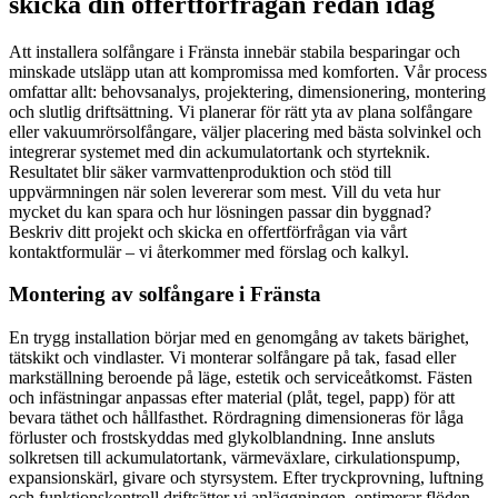
skicka din offertförfrågan redan idag
Att installera solfångare i Fränsta innebär stabila besparingar och
minskade utsläpp utan att kompromissa med komforten. Vår process
omfattar allt: behovsanalys, projektering, dimensionering, montering
och slutlig driftsättning. Vi planerar för rätt yta av plana solfångare
eller vakuumrörsolfångare, väljer placering med bästa solvinkel och
integrerar systemet med din ackumulatortank och styrteknik.
Resultatet blir säker varmvattenproduktion och stöd till
uppvärmningen när solen levererar som mest. Vill du veta hur
mycket du kan spara och hur lösningen passar din byggnad?
Beskriv ditt projekt och skicka en offertförfrågan via vårt
kontaktformulär – vi återkommer med förslag och kalkyl.
Montering av solfångare i Fränsta
En trygg installation börjar med en genomgång av takets bärighet,
tätskikt och vindlaster. Vi monterar solfångare på tak, fasad eller
markställning beroende på läge, estetik och serviceåtkomst. Fästen
och infästningar anpassas efter material (plåt, tegel, papp) för att
bevara täthet och hållfasthet. Rördragning dimensioneras för låga
förluster och frostskyddas med glykolblandning. Inne ansluts
solkretsen till ackumulatortank, värmeväxlare, cirkulationspump,
expansionskärl, givare och styrsystem. Efter tryckprovning, luftning
och funktionskontroll driftsätter vi anläggningen, optimerar flöden