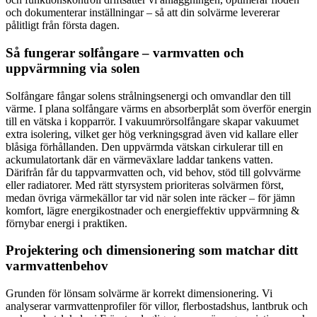
och dokumenterar inställningar – så att din solvärme levererar
pålitligt från första dagen.
Så fungerar solfångare – varmvatten och
uppvärmning via solen
Solfångare fångar solens strålningsenergi och omvandlar den till
värme. I plana solfångare värms en absorberplåt som överför energin
till en vätska i kopparrör. I vakuumrörsolfångare skapar vakuumet
extra isolering, vilket ger hög verkningsgrad även vid kallare eller
blåsiga förhållanden. Den uppvärmda vätskan cirkulerar till en
ackumulatortank där en värmeväxlare laddar tankens vatten.
Därifrån får du tappvarmvatten och, vid behov, stöd till golvvärme
eller radiatorer. Med rätt styrsystem prioriteras solvärmen först,
medan övriga värmekällor tar vid när solen inte räcker – för jämn
komfort, lägre energikostnader och energieffektiv uppvärmning &
förnybar energi i praktiken.
Projektering och dimensionering som matchar ditt
varmvattenbehov
Grunden för lönsam solvärme är korrekt dimensionering. Vi
analyserar varmvattenprofiler för villor, flerbostadshus, lantbruk och