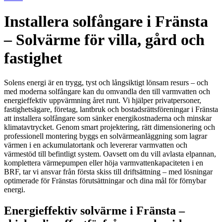
Installera solfångare i Fränsta
– Solvärme för villa, gård och
fastighet
Solens energi är en trygg, tyst och långsiktigt lönsam resurs – och
med moderna solfångare kan du omvandla den till varmvatten och
energieffektiv uppvärmning året runt. Vi hjälper privatpersoner,
fastighetsägare, företag, lantbruk och bostadsrättsföreningar i Fränsta
att installera solfångare som sänker energikostnaderna och minskar
klimatavtrycket. Genom smart projektering, rätt dimensionering och
professionell montering byggs en solvärmeanläggning som lagrar
värmen i en ackumulatortank och levererar varmvatten och
värmestöd till befintligt system. Oavsett om du vill avlasta elpannan,
komplettera värmepumpen eller höja varmvattenkapaciteten i en
BRF, tar vi ansvar från första skiss till driftsättning – med lösningar
optimerade för Fränstas förutsättningar och dina mål för förnybar
energi.
Energieffektiv solvärme i Fränsta –