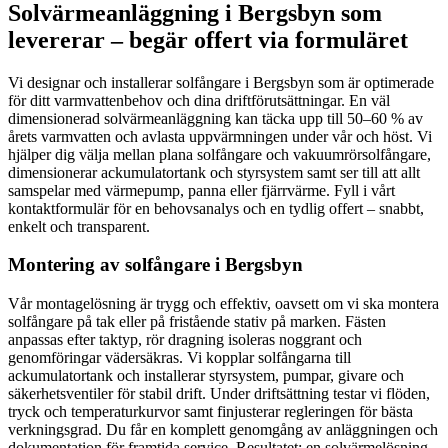
Solvärmeanläggning i Bergsbyn som
levererar – begär offert via formuläret
Vi designar och installerar solfångare i Bergsbyn som är optimerade
för ditt varmvattenbehov och dina driftförutsättningar. En väl
dimensionerad solvärmeanläggning kan täcka upp till 50–60 % av
årets varmvatten och avlasta uppvärmningen under vår och höst. Vi
hjälper dig välja mellan plana solfångare och vakuumrörsolfångare,
dimensionerar ackumulatortank och styrsystem samt ser till att allt
samspelar med värmepump, panna eller fjärrvärme. Fyll i vårt
kontaktformulär för en behovsanalys och en tydlig offert – snabbt,
enkelt och transparent.
Montering av solfångare i Bergsbyn
Vår montagelösning är trygg och effektiv, oavsett om vi ska montera
solfångare på tak eller på fristående stativ på marken. Fästen
anpassas efter taktyp, rör dragning isoleras noggrant och
genomföringar vädersäkras. Vi kopplar solfångarna till
ackumulatortank och installerar styrsystem, pumpar, givare och
säkerhetsventiler för stabil drift. Under driftsättning testar vi flöden,
tryck och temperaturkurvor samt finjusterar regleringen för bästa
verkningsgrad. Du får en komplett genomgång av anläggningen och
dokumentation för framtida service. Resultatet: en solvärmelösning