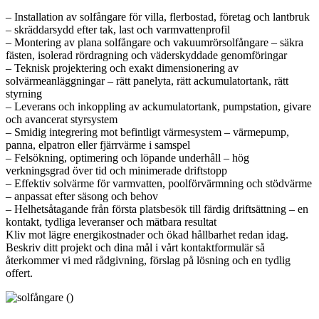
– Installation av solfångare för villa, flerbostad, företag och lantbruk
– skräddarsydd efter tak, last och varmvattenprofil
– Montering av plana solfångare och vakuumrörsolfångare – säkra
fästen, isolerad rördragning och väderskyddade genomföringar
– Teknisk projektering och exakt dimensionering av
solvärmeanläggningar – rätt panelyta, rätt ackumulatortank, rätt
styrning
– Leverans och inkoppling av ackumulatortank, pumpstation, givare
och avancerat styrsystem
– Smidig integrering mot befintligt värmesystem – värmepump,
panna, elpatron eller fjärrvärme i samspel
– Felsökning, optimering och löpande underhåll – hög
verkningsgrad över tid och minimerade driftstopp
– Effektiv solvärme för varmvatten, poolförvärmning och stödvärme
– anpassat efter säsong och behov
– Helhetsåtagande från första platsbesök till färdig driftsättning – en
kontakt, tydliga leveranser och mätbara resultat
Kliv mot lägre energikostnader och ökad hållbarhet redan idag.
Beskriv ditt projekt och dina mål i vårt kontaktformulär så
återkommer vi med rådgivning, förslag på lösning och en tydlig
offert.