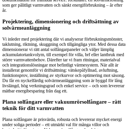
som ger pålitligt varmvatten och sänkt energiförbrukning – år efter
år.
Projektering, dimensionering och driftsättning av
solvärmeanläggning
Vi inleder med projektering där vi analyserar förbrukningsmönster,
taklutning, riktning, skuggning och tillgängliga ytor. Med dessa data
dimensionerar vi rätt antal solfångarpaneler och väljer lämplig
ackumulatortankvolym, till exempel för villa, brf eller lantbruk med
större varmvattenbehov. Därefter tar vi fram ritningar, materialval
och integrationslösningar mot befintligt värmesystem. När allt är
installerat genomför vi driftsättning: vätskepåfyllnad, avluftning,
funktionsprov, inställning av styrkurvor och optimering mot säsong.
Du får en nyckelfärdig solvärmeanläggning som är byggd för lång
livslängd, hög verkningsgrad och enkel service – och som levererar
mätbar energibesparing från dag ett.
Plana solfångare eller vakuumrörsolfångare – rätt
teknik för ditt varmvatten
Plana solfångare är prisvärda, robusta och levererar mycket energi
under soliga perioder – ett utmärkt val för många villor och