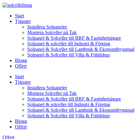
Skip
to
Start
content
Tjänster
Installera Solpaneler
Montera Solceller på Tak
Solpanel & Solceller till BRF & Fastighetsägare
Solpanel & solceller till Industri & Företag
Solpanel & Solceller till Lantbruk & Ekonomibyggnad
Solpanel & Solceller till Villa & Fritidshus
Blogg
Offert
Start
Tjänster
Installera Solpaneler
Montera Solceller på Tak
Solpanel & Solceller till BRF & Fastighetsägare
Solpanel & solceller till Industri & Företag
Solpanel & Solceller till Lantbruk & Ekonomibyggnad
Solpanel & Solceller till Villa & Fritidshus
Blogg
Offert
Offert