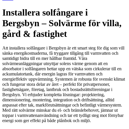
Installera solfångare i
Bergsbyn – Solvärme för villa,
gård & fastighet
Att installera solfångare i Bergsbyn är ett smart steg för dig som vill
sänka energikostnaderna, få tryggare tillgång till varmvatten och
samtidigt bidra till en mer hållbar framtid. Våra
solvärmeanläggningar utnyttjar solens värme genom att en
absorbator i solfångaren hettar upp en vätska som cirkulerar till en
ackumulatortank, där energin lagras för varmvatten och
energieffektiv uppvärmning. Systemen är robusta för svenskt klimat
och fungerar stora delar av året – perfekt för privatpersoner,
fastighetsägare, företag, lantbruk och bostadsrättsföreningar i
Bergsbyn. Vi erbjuder kompletta lösningar: projektering,
dimensionering, montering, integration och driftsättning, alltid
anpassat efter tak, markförutsättningar och befintligt värmesystem.
Med rätt solvärme minskar du el- och bränslebehovet, jämnar ut
toppar i varmvattenanvändning och tar ett tydligt steg mot förnybar
energi som ger effekt på både plånbok och miljö.