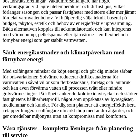
bostadsrättsföreningar. Vakuumrörsolfångare har högre
verkningsgrad vid lägre utetemperaturer och diffust ljus, vilket
förlänger säsongen och passar fastigheter med större eller mer jämnt
fördelat varmvattenbehov. Vi hjälper dig välja teknik baserat på
budget, takytor, estetik och behov av energieffektiv uppvärmning.
Båda alternativen kopplas till ackumulatortank och kan integreras
med värmepump, pelletspanna eller fjärrvärme – en flexibel och
förnybar energi som ger stabilt varmvatten.
Sänk energikostnader och klimatpåverkan med
förnybar energi
Med solfångare minskar du köpt energi och gör dig mindre sårbar
för prisvariationer. Solvärme reducerar driftkostnaderna för
varmvatten i såväl villor som flerbostadshus, företag och lantbruk –
och kan även förvärma vatten till processer, tvätt eller mindre
golvvärmeslingor. På köpet sänker du koldioxidavtrycket och stärker
fastighetens hållbarhetsprofil, något som uppskattas av hyresgäster,
medlemmar och kunder. För dig som planerar att energieffektivisera
i etapper fungerar solfångare utmärkt ihop med andra åtgärder, och
ger omedelbar miljönytta utan att kompromissa med komforten.
Våra tjänster – kompletta lösningar från planering
till service