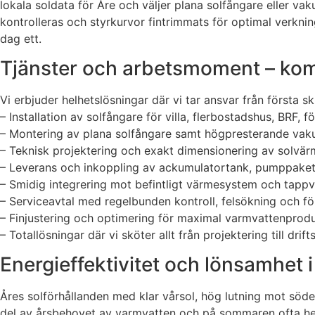
lokala soldata för Åre och väljer plana solfångare eller va
kontrolleras och styrkurvor fintrimmats för optimal verkni
dag ett.
Tjänster och arbetsmoment – kom
Vi erbjuder helhetslösningar där vi tar ansvar från första sk
– Installation av solfångare för villa, flerbostadshus, BRF, 
– Montering av plana solfångare samt högpresterande va
– Teknisk projektering och exakt dimensionering av solvä
– Leverans och inkoppling av ackumulatortank, pumppaket
– Smidig integrering mot befintligt värmesystem och tapp
– Serviceavtal med regelbunden kontroll, felsökning och f
– Finjustering och optimering för maximal varmvattenprod
– Totallösningar där vi sköter allt från projektering till dri
Energieffektivitet och lönsamhet i
Åres solförhållanden med klar vårsol, hög lutning mot söd
del av årsbehovet av varmvatten och på sommaren ofta hel