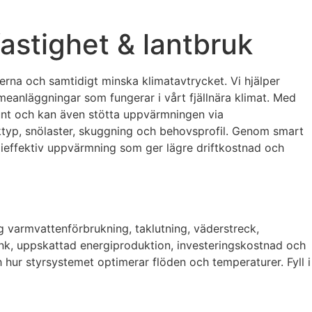
 fastighet & lantbruk
derna och samtidigt minska klimatavtrycket. Vi hjälper
meanläggningar som fungerar i vårt fjällnära klimat. Med
runt och kan även stötta uppvärmningen via
ktyp, snölaster, skuggning och behovsprofil. Genom smart
gieffektiv uppvärmning som ger lägre driftkostnad och
ig varmvattenförbrukning, taklutning, väderstreck,
ank, uppskattad energiproduktion, investeringskostnad och
hur styrsystemet optimerar flöden och temperaturer. Fyll i