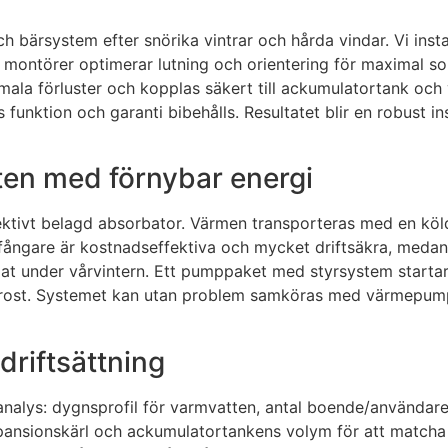
h bärsystem efter snörika vintrar och hårda vindar. Vi instal
montörer optimerar lutning och orientering för maximal sol
mala förluster och kopplas säkert till ackumulatortank och 
funktion och garanti bibehålls. Resultatet blir en robust i
ten med förnybar energi
lektivt belagd absorbator. Värmen transporteras med en köl
fångare är kostnadseffektiva och mycket driftsäkra, meda
imat under vårvintern. Ett pumppaket med styrsystem starta
rost. Systemet kan utan problem samköras med värmepumpar,
driftsättning
alys: dygnsprofil för varmvatten, antal boende/användare
xpansionskärl och ackumulatortankens volym för att matcha