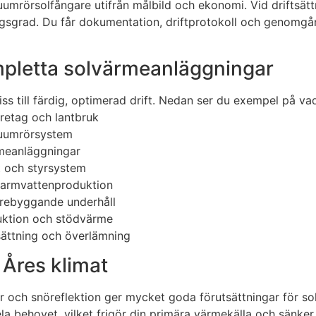
kuumrörsolfångare utifrån målbild och ekonomi. Vid driftsätt
ngsgrad. Du får dokumentation, driftprotokoll och genomgån
pletta solvärmeanläggningar
iss till färdig, optimerad drift. Nedan ser du exempel på vad
företag och lantbruk
kuumrörsystem
rmeanläggningar
 och styrsystem
varmvattenproduktion
örebyggande underhåll
uktion och stödvärme
ftsättning och överlämning
 Åres klimat
er och snöreflektion ger mycket goda förutsättningar för s
a behovet, vilket frigör din primära värmekälla och sänke