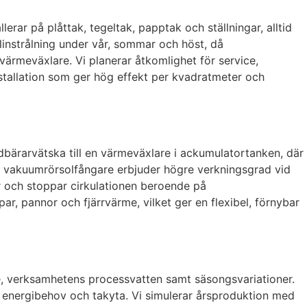
lerar på plåttak, tegeltak, papptak och ställningar, alltid
instrålning under vår, sommar och höst, då
värmeväxlare. Vi planerar åtkomlighet för service,
nstallation som ger hög effekt per kvadratmeter och
dbärarvätska till en värmeväxlare i ackumulatortanken, där
n vakuumrörsolfångare erbjuder högre verkningsgrad vid
r och stoppar cirkulationen beroende på
 pannor och fjärrvärme, vilket ger en flexibel, förnybar
, verksamhetens processvatten samt säsongsvariationer.
 energibehov och takyta. Vi simulerar årsproduktion med