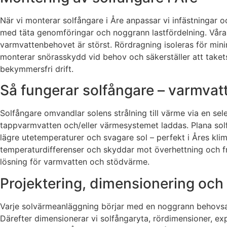
När vi monterar solfångare i Åre anpassar vi infästningar oc
med täta genomföringar och noggrann lastfördelning. Våra 
varmvattenbehovet är störst. Rördragning isoleras för mini
monterar snörasskydd vid behov och säkerställer att takets 
bekymmersfri drift.
Så fungerar solfångare – varmvat
Solfångare omvandlar solens strålning till värme via en se
tappvarmvatten och/eller värmesystemet laddas. Plana sol
lägre utetemperaturer och svagare sol – perfekt i Åres kl
temperaturdifferenser och skyddar mot överhettning och f
lösning för varmvatten och stödvärme.
Projektering, dimensionering och 
Varje solvärmeanläggning börjar med en noggrann behovsan
Därefter dimensionerar vi solfångaryta, rördimensioner, e