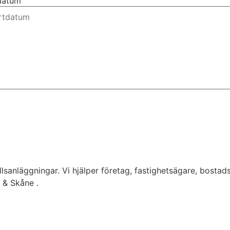
tdatum
lsanläggningar. Vi hjälper företag, fastighetsägare, bostad
g & Skåne .