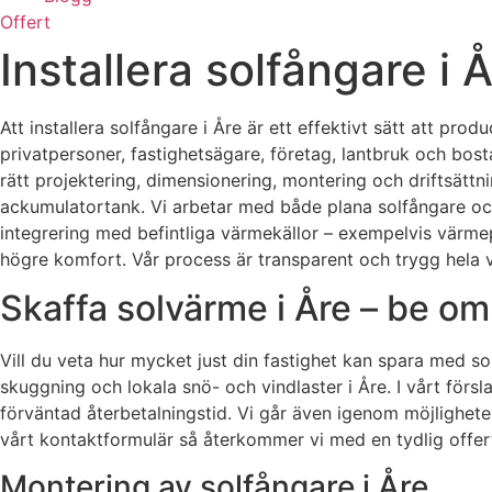
Offert
Installera solfångare i 
Att installera solfångare i Åre är ett effektivt sätt att p
privatpersoner, fastighetsägare, företag, lantbruk och bos
rätt projektering, dimensionering, montering och driftsätt
ackumulatortank. Vi arbetar med både plana solfångare oc
integrering med befintliga värmekällor – exempelvis värmep
högre komfort. Vår process är transparent och trygg hela vä
Skaffa solvärme i Åre – be om 
Vill du veta hur mycket just din fastighet kan spara med so
skuggning och lokala snö- och vindlaster i Åre. I vårt för
förväntad återbetalningstid. Vi går även igenom möjlighete
vårt kontaktformulär så återkommer vi med en tydlig offert 
Montering av solfångare i Åre