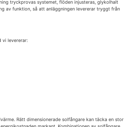
ning tryckprovas systemet, flöden injusteras, glykolhalt
g av funktion, så att anläggningen levererar tryggt från
 vi levererar:
olvärme. Rätt dimensionerade solfångare kan täcka en stor
r energikostnaden markant. Kombinationen av solfångare