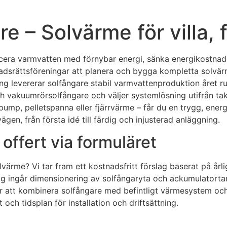
Åre – Solvärme för villa,
roducera varmvatten med förnybar energi, sänka energikostna
tadsrättsföreningar att planera och bygga kompletta solvär
ning levererar solfångare stabil varmvattenproduktion året 
h vakuumrörsolfångare och väljer systemlösning utifrån ta
ump, pelletspanna eller fjärrvärme – får du en trygg, ener
gen, från första idé till färdig och injusterad anläggning.
offert via formuläret
lvärme? Vi tar fram ett kostnadsfritt förslag baserat på årl
slag ingår dimensionering av solfångaryta och ackumulatort
r att kombinera solfångare med befintligt värmesystem och 
och tidsplan för installation och driftsättning.