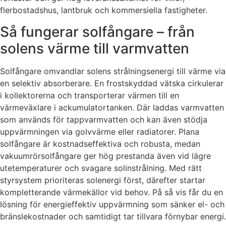
flerbostadshus, lantbruk och kommersiella fastigheter.
Så fungerar solfångare – från
solens värme till varmvatten
Solfångare omvandlar solens strålningsenergi till värme via
en selektiv absorberare. En frostskyddad vätska cirkulerar
i kollektorerna och transporterar värmen till en
värmeväxlare i ackumulatortanken. Där laddas varmvatten
som används för tappvarmvatten och kan även stödja
uppvärmningen via golvvärme eller radiatorer. Plana
solfångare är kostnadseffektiva och robusta, medan
vakuumrörsolfångare ger hög prestanda även vid lägre
utetemperaturer och svagare solinstrålning. Med rätt
styrsystem prioriteras solenergi först, därefter startar
kompletterande värmekällor vid behov. På så vis får du en
lösning för energieffektiv uppvärmning som sänker el- och
bränslekostnader och samtidigt tar tillvara förnybar energi.