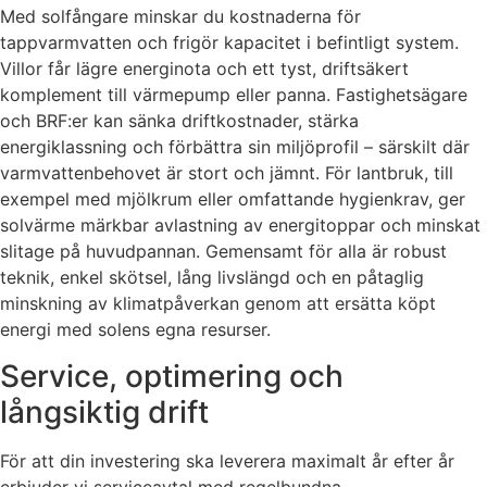
Med solfångare minskar du kostnaderna för
tappvarmvatten och frigör kapacitet i befintligt system.
Villor får lägre energinota och ett tyst, driftsäkert
komplement till värmepump eller panna. Fastighetsägare
och BRF:er kan sänka driftkostnader, stärka
energiklassning och förbättra sin miljöprofil – särskilt där
varmvattenbehovet är stort och jämnt. För lantbruk, till
exempel med mjölkrum eller omfattande hygienkrav, ger
solvärme märkbar avlastning av energitoppar och minskat
slitage på huvudpannan. Gemensamt för alla är robust
teknik, enkel skötsel, lång livslängd och en påtaglig
minskning av klimatpåverkan genom att ersätta köpt
energi med solens egna resurser.
Service, optimering och
långsiktig drift
För att din investering ska leverera maximalt år efter år
erbjuder vi serviceavtal med regelbundna