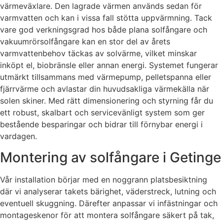
värmeväxlare. Den lagrade värmen används sedan för
varmvatten och kan i vissa fall stötta uppvärmning. Tack
vare god verkningsgrad hos både plana solfångare och
vakuumrörsolfångare kan en stor del av årets
varmvattenbehov täckas av solvärme, vilket minskar
inköpt el, biobränsle eller annan energi. Systemet fungerar
utmärkt tillsammans med värmepump, pelletspanna eller
fjärrvärme och avlastar din huvudsakliga värmekälla när
solen skiner. Med rätt dimensionering och styrning får du
ett robust, skalbart och servicevänligt system som ger
bestående besparingar och bidrar till förnybar energi i
vardagen.
Montering av solfångare i Getinge
Vår installation börjar med en noggrann platsbesiktning
där vi analyserar takets bärighet, väderstreck, lutning och
eventuell skuggning. Därefter anpassar vi infästningar och
montageskenor för att montera solfångare säkert på tak,