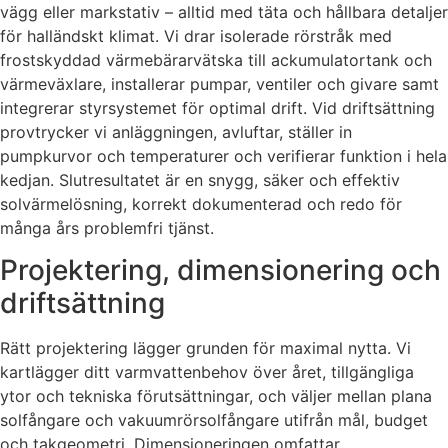
vägg eller markstativ – alltid med täta och hållbara detaljer
för halländskt klimat. Vi drar isolerade rörstråk med
frostskyddad värmebärarvätska till ackumulatortank och
värmeväxlare, installerar pumpar, ventiler och givare samt
integrerar styrsystemet för optimal drift. Vid driftsättning
provtrycker vi anläggningen, avluftar, ställer in
pumpkurvor och temperaturer och verifierar funktion i hela
kedjan. Slutresultatet är en snygg, säker och effektiv
solvärmelösning, korrekt dokumenterad och redo för
många års problemfri tjänst.
Projektering, dimensionering och
driftsättning
Rätt projektering lägger grunden för maximal nytta. Vi
kartlägger ditt varmvattenbehov över året, tillgängliga
ytor och tekniska förutsättningar, och väljer mellan plana
solfångare och vakuumrörsolfångare utifrån mål, budget
och takgeometri. Dimensioneringen omfattar