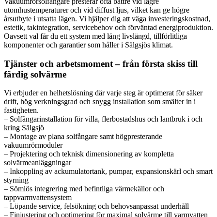
Vakuumrörsolfångare presterar ofta bättre vid lägre
utomhustemperaturer och vid diffust ljus, vilket kan ge högre
årsutbyte i utsatta lägen. Vi hjälper dig att väga investeringskostnad,
estetik, takintegration, servicebehov och förväntad energiproduktion.
Oavsett val får du ett system med lång livslängd, tillförlitliga
komponenter och garantier som håller i Sälgsjös klimat.
Tjänster och arbetsmoment – från första skiss till
färdig solvärme
Vi erbjuder en helhetslösning där varje steg är optimerat för säker
drift, hög verkningsgrad och snygg installation som smälter in i
fastigheten.
– Solfångarinstallation för villa, flerbostadshus och lantbruk i och
kring Sälgsjö
– Montage av plana solfångare samt högpresterande
vakuumrörmoduler
– Projektering och teknisk dimensionering av kompletta
solvärmeanläggningar
– Inkoppling av ackumulatortank, pumpar, expansionskärl och smart
styrning
– Sömlös integrering med befintliga värmekällor och
tappvarmvattensystem
– Löpande service, felsökning och behovsanpassat underhåll
– Finjustering och optimering för maximal solvärme till varmvatten