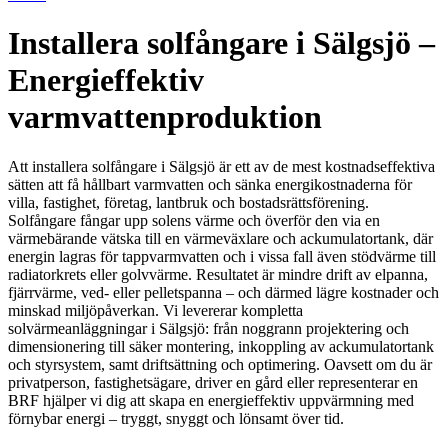
Installera solfångare i Sälgsjö –
Energieffektiv
varmvattenproduktion
Att installera solfångare i Sälgsjö är ett av de mest kostnadseffektiva
sätten att få hållbart varmvatten och sänka energikostnaderna för
villa, fastighet, företag, lantbruk och bostadsrättsförening.
Solfångare fångar upp solens värme och överför den via en
värmebärande vätska till en värmeväxlare och ackumulatortank, där
energin lagras för tappvarmvatten och i vissa fall även stödvärme till
radiatorkrets eller golvvärme. Resultatet är mindre drift av elpanna,
fjärrvärme, ved- eller pelletspanna – och därmed lägre kostnader och
minskad miljöpåverkan. Vi levererar kompletta
solvärmeanläggningar i Sälgsjö: från noggrann projektering och
dimensionering till säker montering, inkoppling av ackumulatortank
och styrsystem, samt driftsättning och optimering. Oavsett om du är
privatperson, fastighetsägare, driver en gård eller representerar en
BRF hjälper vi dig att skapa en energieffektiv uppvärmning med
förnybar energi – tryggt, snyggt och lönsamt över tid.