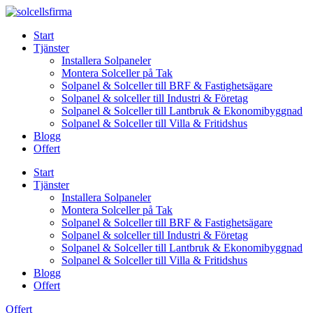
Skip
to
Start
content
Tjänster
Installera Solpaneler
Montera Solceller på Tak
Solpanel & Solceller till BRF & Fastighetsägare
Solpanel & solceller till Industri & Företag
Solpanel & Solceller till Lantbruk & Ekonomibyggnad
Solpanel & Solceller till Villa & Fritidshus
Blogg
Offert
Start
Tjänster
Installera Solpaneler
Montera Solceller på Tak
Solpanel & Solceller till BRF & Fastighetsägare
Solpanel & solceller till Industri & Företag
Solpanel & Solceller till Lantbruk & Ekonomibyggnad
Solpanel & Solceller till Villa & Fritidshus
Blogg
Offert
Offert