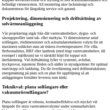
befintligt värmesystem. All montering sker fackmässigt och
dokumenteras för långsiktig service och garanti.
Projektering, dimensionering och driftsättning av
solvärmeanläggning
Vår projektering utgår från ditt varmvattenbehov, dygns- och
säsongsprofiler samt tak- eller markyta. Vi dimensionerar antal
solfångare, rördimensioner och ackumulatortankens volym för att
maximera soltäcket utan att riskera övertemperaturer. För villa,
flerbostadshus, BRF eller lantbruk (med högt varmvattenbehov, till
exempel i mjölkrum) tar vi särskild höjd för toppar och
återhämtning. Vid driftsättning fyller vi systemet, avluftar,
tryckprovar, injusterar flöden och ställer in styralgoritmer för optimal
start/stopp och laddning. Du får överlämning med driftinstruktioner,
energimätning på plats och en plan för uppföljning så att
anläggningen fortsätter leverera som tänkt.
Teknikval: plana solfångare eller
vakuumrörsolfångare?
Plana solfångare är robusta, kostnadseffektiva och mycket väl
lämpade för stora varmvattenvolymer under sommarhalvåret.