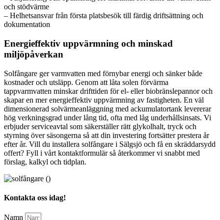
och stödvärme
– Helhetsansvar från första platsbesök till färdig driftsättning och
dokumentation
Energieffektiv uppvärmning och minskad
miljöpåverkan
Solfångare ger varmvatten med förnybar energi och sänker både
kostnader och utsläpp. Genom att låta solen förvärma
tappvarmvatten minskar drifttiden för el- eller biobränslepannor och
skapar en mer energieffektiv uppvärmning av fastigheten. En väl
dimensionerad solvärmeanläggning med ackumulatortank levererar
hög verkningsgrad under lång tid, ofta med låg underhållsinsats. Vi
erbjuder serviceavtal som säkerställer rätt glykolhalt, tryck och
styrning över säsongerna så att din investering fortsätter prestera år
efter år. Vill du installera solfångare i Sälgsjö och få en skräddarsydd
offert? Fyll i vårt kontaktformulär så återkommer vi snabbt med
förslag, kalkyl och tidplan.
Kontakta oss idag!
Namn