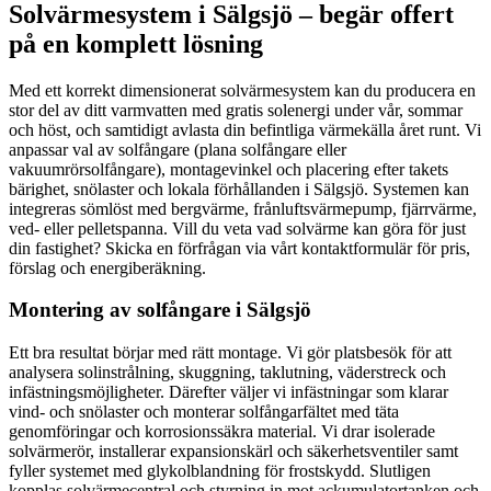
Solvärmesystem i Sälgsjö – begär offert
på en komplett lösning
Med ett korrekt dimensionerat solvärmesystem kan du producera en
stor del av ditt varmvatten med gratis solenergi under vår, sommar
och höst, och samtidigt avlasta din befintliga värmekälla året runt. Vi
anpassar val av solfångare (plana solfångare eller
vakuumrörsolfångare), montagevinkel och placering efter takets
bärighet, snölaster och lokala förhållanden i Sälgsjö. Systemen kan
integreras sömlöst med bergvärme, frånluftsvärmepump, fjärrvärme,
ved- eller pelletspanna. Vill du veta vad solvärme kan göra för just
din fastighet? Skicka en förfrågan via vårt kontaktformulär för pris,
förslag och energiberäkning.
Montering av solfångare i Sälgsjö
Ett bra resultat börjar med rätt montage. Vi gör platsbesök för att
analysera solinstrålning, skuggning, taklutning, väderstreck och
infästningsmöjligheter. Därefter väljer vi infästningar som klarar
vind- och snölaster och monterar solfångarfältet med täta
genomföringar och korrosionssäkra material. Vi drar isolerade
solvärmerör, installerar expansionskärl och säkerhetsventiler samt
fyller systemet med glykolblandning för frostskydd. Slutligen
kopplas solvärmecentral och styrning in mot ackumulatortanken och