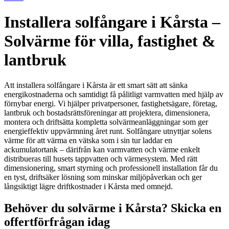
Installera solfångare i Kårsta –
Solvärme för villa, fastighet &
lantbruk
Att installera solfångare i Kårsta är ett smart sätt att sänka
energikostnaderna och samtidigt få pålitligt varmvatten med hjälp av
förnybar energi. Vi hjälper privatpersoner, fastighetsägare, företag,
lantbruk och bostadsrättsföreningar att projektera, dimensionera,
montera och driftsätta kompletta solvärmeanläggningar som ger
energieffektiv uppvärmning året runt. Solfångare utnyttjar solens
värme för att värma en vätska som i sin tur laddar en
ackumulatortank – därifrån kan varmvatten och värme enkelt
distribueras till husets tappvatten och värmesystem. Med rätt
dimensionering, smart styrning och professionell installation får du
en tyst, driftsäker lösning som minskar miljöpåverkan och ger
långsiktigt lägre driftkostnader i Kårsta med omnejd.
Behöver du solvärme i Kårsta? Skicka en
offertförfrågan idag