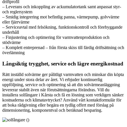
driftprofil
– Leverans och inkoppling av ackumulatortank samt anpassat styr-
och reglersystem
– Smidig integrering mot befintlig panna, värmepump, golvvärme
eller fjärrvärme
– Serviceavtal med felsökning, funktionskontroll och förebyggande
underhåll
– Finjustering och optimering för varmvattenproduktion och
stödvärme
– Komplett entreprenad – från första skiss till färdig driftsättning och
överlämning
Långsiktig trygghet, service och lägre energikostnad
Rätt inställd solvärme ger pålitligt varmvatten och minskar din köpta
energi under stora delar av året. Vi erbjuder kontinuerlig
uppföljning, service och optimering så att din solvärmeanläggning
levererar stabilt även när förutsättningarna förändras. Vill du
installera solfångare i Kårsta och få en lösning som verkligen sänker
kostnaderna och klimatavtrycket? Använd vårt kontaktformulär för
att boka rådgivning eller begära en tydlig offert med förslag på
dimensionering, komponentval och beräknad besparing.