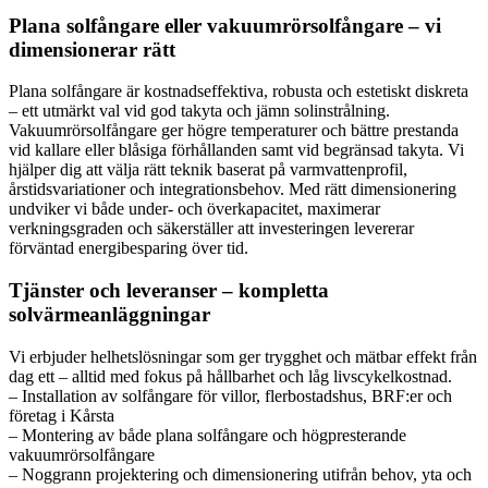
Plana solfångare eller vakuumrörsolfångare – vi
dimensionerar rätt
Plana solfångare är kostnadseffektiva, robusta och estetiskt diskreta
– ett utmärkt val vid god takyta och jämn solinstrålning.
Vakuumrörsolfångare ger högre temperaturer och bättre prestanda
vid kallare eller blåsiga förhållanden samt vid begränsad takyta. Vi
hjälper dig att välja rätt teknik baserat på varmvattenprofil,
årstidsvariationer och integrationsbehov. Med rätt dimensionering
undviker vi både under- och överkapacitet, maximerar
verkningsgraden och säkerställer att investeringen levererar
förväntad energibesparing över tid.
Tjänster och leveranser – kompletta
solvärmeanläggningar
Vi erbjuder helhetslösningar som ger trygghet och mätbar effekt från
dag ett – alltid med fokus på hållbarhet och låg livscykelkostnad.
– Installation av solfångare för villor, flerbostadshus, BRF:er och
företag i Kårsta
– Montering av både plana solfångare och högpresterande
vakuumrörsolfångare
– Noggrann projektering och dimensionering utifrån behov, yta och