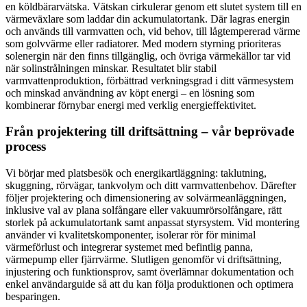
en köldbärarvätska. Vätskan cirkulerar genom ett slutet system till en
värmeväxlare som laddar din ackumulatortank. Där lagras energin
och används till varmvatten och, vid behov, till lågtempererad värme
som golvvärme eller radiatorer. Med modern styrning prioriteras
solenergin när den finns tillgänglig, och övriga värmekällor tar vid
när solinstrålningen minskar. Resultatet blir stabil
varmvattenproduktion, förbättrad verkningsgrad i ditt värmesystem
och minskad användning av köpt energi – en lösning som
kombinerar förnybar energi med verklig energieffektivitet.
Från projektering till driftsättning – vår beprövade
process
Vi börjar med platsbesök och energikartläggning: taklutning,
skuggning, rörvägar, tankvolym och ditt varmvattenbehov. Därefter
följer projektering och dimensionering av solvärmeanläggningen,
inklusive val av plana solfångare eller vakuumrörsolfångare, rätt
storlek på ackumulatortank samt anpassat styrsystem. Vid montering
använder vi kvalitetskomponenter, isolerar rör för minimal
värmeförlust och integrerar systemet med befintlig panna,
värmepump eller fjärrvärme. Slutligen genomför vi driftsättning,
injustering och funktionsprov, samt överlämnar dokumentation och
enkel användarguide så att du kan följa produktionen och optimera
besparingen.