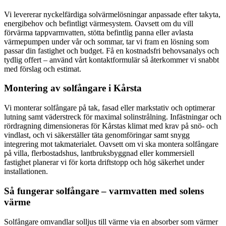
Vi levererar nyckelfärdiga solvärmelösningar anpassade efter takyta,
energibehov och befintligt värmesystem. Oavsett om du vill
förvärma tappvarmvatten, stötta befintlig panna eller avlasta
värmepumpen under vår och sommar, tar vi fram en lösning som
passar din fastighet och budget. Få en kostnadsfri behovsanalys och
tydlig offert – använd vårt kontaktformulär så återkommer vi snabbt
med förslag och estimat.
Montering av solfångare i Kårsta
Vi monterar solfångare på tak, fasad eller markstativ och optimerar
lutning samt väderstreck för maximal solinstrålning. Infästningar och
rördragning dimensioneras för Kårstas klimat med krav på snö- och
vindlast, och vi säkerställer täta genomföringar samt snygg
integrering mot takmaterialet. Oavsett om vi ska montera solfångare
på villa, flerbostadshus, lantbruksbyggnad eller kommersiell
fastighet planerar vi för korta driftstopp och hög säkerhet under
installationen.
Så fungerar solfångare – varmvatten med solens
värme
Solfångare omvandlar solljus till värme via en absorber som värmer