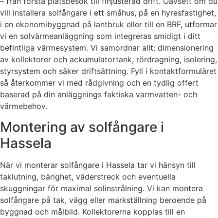
– från första platsbesök till finjusterad drift. Oavsett om du
vill installera solfångare i ett småhus, på en hyresfastighet,
i en ekonomibyggnad på lantbruk eller till en BRF, utformar
vi en solvärmeanläggning som integreras smidigt i ditt
befintliga värmesystem. Vi samordnar allt: dimensionering
av kollektorer och ackumulatortank, rördragning, isolering,
styrsystem och säker driftsättning. Fyll i kontaktformuläret
så återkommer vi med rådgivning och en tydlig offert
baserad på din anläggnings faktiska varmvatten- och
värmebehov.
Montering av solfångare i
Hassela
När vi monterar solfångare i Hassela tar vi hänsyn till
taklutning, bärighet, väderstreck och eventuella
skuggningar för maximal solinstrålning. Vi kan montera
solfångare på tak, vägg eller markställning beroende på
byggnad och målbild. Kollektorerna kopplas till en