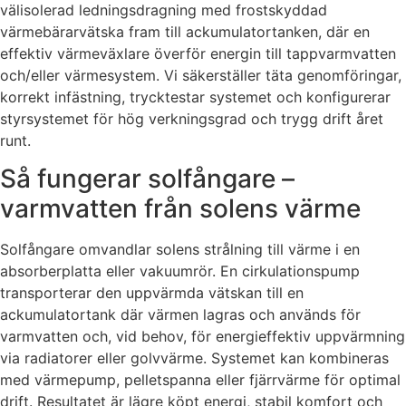
välisolerad ledningsdragning med frostskyddad
värmebärarvätska fram till ackumulatortanken, där en
effektiv värmeväxlare överför energin till tappvarmvatten
och/eller värmesystem. Vi säkerställer täta genomföringar,
korrekt infästning, trycktestar systemet och konfigurerar
styrsystemet för hög verkningsgrad och trygg drift året
runt.
Så fungerar solfångare –
varmvatten från solens värme
Solfångare omvandlar solens strålning till värme i en
absorberplatta eller vakuumrör. En cirkulationspump
transporterar den uppvärmda vätskan till en
ackumulatortank där värmen lagras och används för
varmvatten och, vid behov, för energieffektiv uppvärmning
via radiatorer eller golvvärme. Systemet kan kombineras
med värmepump, pelletspanna eller fjärrvärme för optimal
drift. Resultatet är lägre köpt energi, stabil komfort och