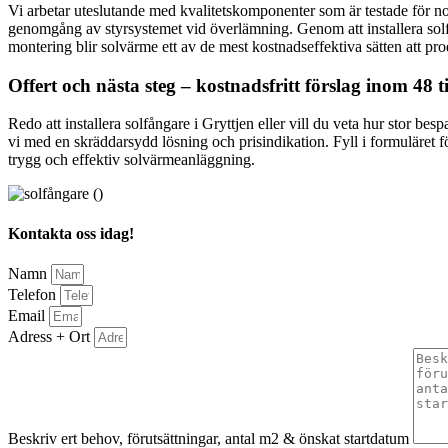
Vi arbetar uteslutande med kvalitetskomponenter som är testade för nor
genomgång av styrsystemet vid överlämning. Genom att installera solf
montering blir solvärme ett av de mest kostnadseffektiva sätten att pr
Offert och nästa steg – kostnadsfritt förslag inom 48
Redo att installera solfångare i Gryttjen eller vill du veta hur stor b
vi med en skräddarsydd lösning och prisindikation. Fyll i formuläret för
trygg och effektiv solvärmeanläggning.
Kontakta oss idag!
Namn
Telefon
Email
Adress + Ort
Beskriv ert behov, förutsättningar, antal m2 & önskat startdatum