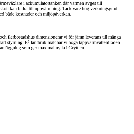
värmeväxlare i ackumulatortanken där värmen avges till
rskott kan bidra till uppvärmning. Tack vare hög verkningsgrad –
med både kostnader och miljöpåverkan.
 och flerbostadshus dimensionerar vi för jämn leverans till många
mart styrning. På lantbruk matchar vi höga tappvarmvattenflöden –
eanläggning som ger maximal nytta i Gryttjen.