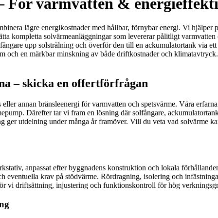
n – För varmvatten & energieffe
kombinera lägre energikostnader med hållbar, förnybar energi. Vi hjälper p
sätta kompletta solvärmeanläggningar som levererar pålitligt varmvatten 
fångare upp solstrålning och överför den till en ackumulatortank via ett
em och en märkbar minskning av både driftkostnader och klimatavtryck.
a – skicka en offertförfrågan
ller annan bränsleenergi för varmvatten och spetsvärme. Våra erfarna ins
rmepump. Därefter tar vi fram en lösning där solfångare, ackumulatortank
ring ger utdelning under många år framöver. Vill du veta vad solvärme k
kstativ, anpassat efter byggnadens konstruktion och lokala förhållanden 
h eventuella krav på stödvärme. Rördragning, isolering och infästningar
vi driftsättning, injustering och funktionskontroll för hög verkningsgr
ing