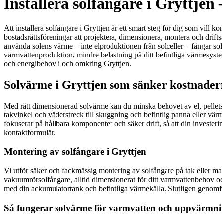
Installera solfångare i Gryttje
Att installera solfångare i Gryttjen är ett smart steg för dig som vill 
bostadsrättsföreningar att projektera, dimensionera, montera och drift
använda solens värme – inte elproduktionen från solceller – fångar sol
varmvattenproduktion, mindre belastning på ditt befintliga värmesyst
och energibehov i och omkring Gryttjen.
Solvärme i Gryttjen som sänker kostnadern
Med rätt dimensionerad solvärme kan du minska behovet av el, pellets e
takvinkel och väderstreck till skuggning och befintlig panna eller vä
fokuserar på hållbara komponenter och säker drift, så att din investe
kontaktformulär.
Montering av solfångare i Gryttjen
Vi utför säker och fackmässig montering av solfångare på tak eller mar
vakuumrörsolfångare, alltid dimensionerat för ditt varmvattenbehov oc
med din ackumulatortank och befintliga värmekälla. Slutligen genomför 
Så fungerar solvärme för varmvatten och uppvärmn