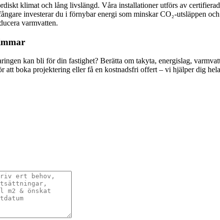
diskt klimat och lång livslängd. Våra installationer utförs av certifier
ångare investerar du i förnybar energi som minskar CO₂-utsläppen och 
oducera varmvatten.
 timmar
esparingen kan bli för din fastighet? Berätta om takyta, energislag, varm
 att boka projektering eller få en kostnadsfri offert – vi hjälper dig he