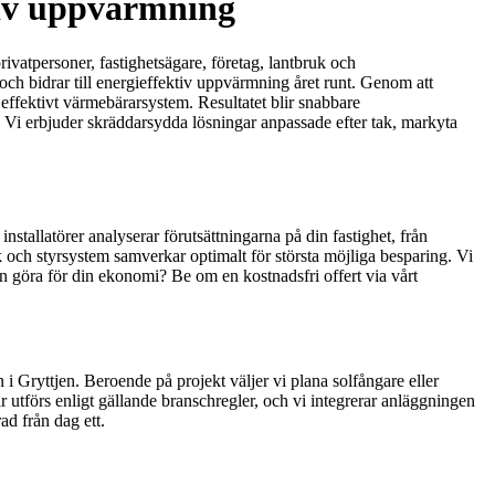
ktiv uppvärmning
rivatpersoner, fastighetsägare, företag, lantbruk och
och bidrar till energieffektiv uppvärmning året runt. Genom att
 effektivt värmebärarsystem. Resultatet blir snabbare
 Vi erbjuder skräddarsydda lösningar anpassade efter tak, markyta
tallatörer analyserar förutsättningarna på din fastighet, från
 och styrsystem samverkar optimalt för största möjliga besparing. Vi
an göra för din ekonomi? Be om en kostnadsfri offert via vårt
i Gryttjen. Beroende på projekt väljer vi plana solfångare eller
 utförs enligt gällande branschregler, och vi integrerar anläggningen
ad från dag ett.