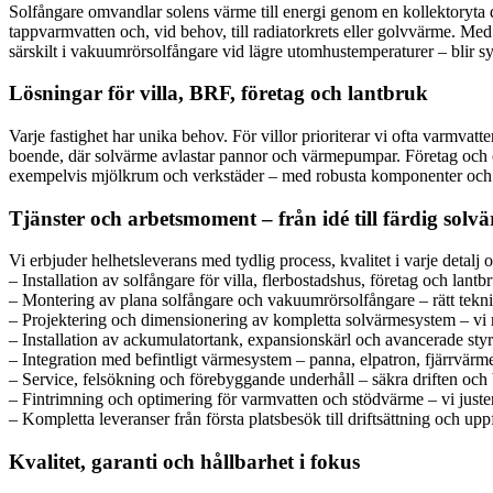
Solfångare omvandlar solens värme till energi genom en kollektoryta 
tappvarmvatten och, vid behov, till radiatorkrets eller golvvärme. M
särskilt i vakuumrörsolfångare vid lägre utomhustemperaturer – blir
Lösningar för villa, BRF, företag och lantbruk
Varje fastighet har unika behov. För villor prioriterar vi ofta varmva
boende, där solvärme avlastar pannor och värmepumpar. Företag och of
exempelvis mjölkrum och verkstäder – med robusta komponenter och stö
Tjänster och arbetsmoment – från idé till färdig sol
Vi erbjuder helhetsleverans med tydlig process, kvalitet i varje detal
– Installation av solfångare för villa, flerbostadshus, företag och la
– Montering av plana solfångare och vakuumrörsolfångare – rätt tekni
– Projektering och dimensionering av kompletta solvärmesystem – vi 
– Installation av ackumulatortank, expansionskärl och avancerade styr
– Integration med befintligt värmesystem – panna, elpatron, fjärrvär
– Service, felsökning och förebyggande underhåll – säkra driften och
– Fintrimning och optimering för varmvatten och stödvärme – vi juster
– Kompletta leveranser från första platsbesök till driftsättning och up
Kvalitet, garanti och hållbarhet i fokus