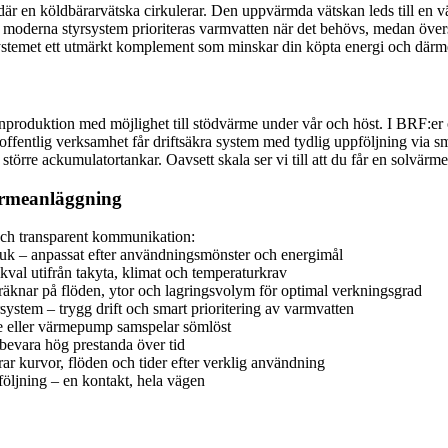
där en köldbärarvätska cirkulerar. Den uppvärmda vätskan leds till en 
ed moderna styrsystem prioriteras varmvatten när det behövs, medan öve
 systemet ett utmärkt komplement som minskar din köpta energi och där
ttenproduktion med möjlighet till stödvärme under vår och höst. I BRF:er
fentlig verksamhet får driftsäkra system med tydlig uppföljning via s
rre ackumulatortankar. Oavsett skala ser vi till att du får en solvärm
värmeanläggning
j och transparent kommunikation:
ntbruk – anpassat efter användningsmönster och energimål
kval utifrån takyta, klimat och temperaturkrav
räknar på flöden, ytor och lagringsvolym för optimal verkningsgrad
system – trygg drift och smart prioritering av varmvatten
me eller värmepump samspelar sömlöst
 bevara hög prestanda över tid
ar kurvor, flöden och tider efter verklig användning
pföljning – en kontakt, hela vägen