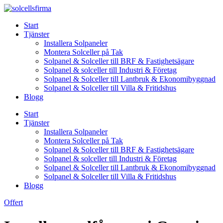
Skip
to
Start
content
Tjänster
Installera Solpaneler
Montera Solceller på Tak
Solpanel & Solceller till BRF & Fastighetsägare
Solpanel & solceller till Industri & Företag
Solpanel & Solceller till Lantbruk & Ekonomibyggnad
Solpanel & Solceller till Villa & Fritidshus
Blogg
Start
Tjänster
Installera Solpaneler
Montera Solceller på Tak
Solpanel & Solceller till BRF & Fastighetsägare
Solpanel & solceller till Industri & Företag
Solpanel & Solceller till Lantbruk & Ekonomibyggnad
Solpanel & Solceller till Villa & Fritidshus
Blogg
Offert