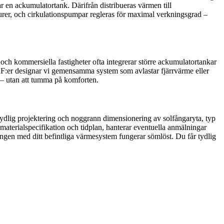
r en ackumulatortank. Därifrån distribueras värmen till
urer, och cirkulationspumpar regleras för maximal verkningsgrad –
och kommersiella fastigheter ofta integrerar större ackumulatortankar
RF:er designar vi gemensamma system som avlastar fjärrvärme eller
 – utan att tumma på komforten.
 tydlig projektering och noggrann dimensionering av solfångaryta, typ
materialspecifikation och tidplan, hanterar eventuella anmälningar
eringen med ditt befintliga värmesystem fungerar sömlöst. Du får tydlig