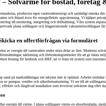
y – Solvärme för bostad, företag
gikostnaderna, producera egen varmvattenenergi och samtidigt minska di
en och ibland även för energieffektiv uppvärmning. Vi hjälper privatpe
ing till montering, integrering och driftsättning. Våra system anpassas 
övade plana solfångare och högpresterande vakuumrörsolfångare får du 
kicka en offertförfrågan via formuläret
delen av energin till varmvatten under stora delar av året. Moderna solv
 förutsättningar, taklutning och förbrukningsmönster för att ge bästa mö
 robust lösning för lantbruk och BRF, tar vi fram ett system som maximera
app samt på markställningar när takytan inte är optimal. Arbetet omfatta
 av pumpar, ventiler och säkerhetsutrustning. Vi ser till att solfångarna 
t, effektiv och långlivad installation som levererar solvärme dag efter da
ion
lar energin till värme. I plana solfångare värms en absorberplatta, m