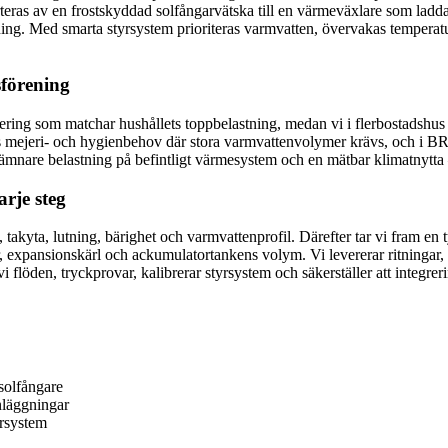
teras av en frostskyddad solfångarvätska till en värmeväxlare som ladda
ning. Med smarta styrsystem prioriteras varmvatten, övervakas temperat
sförening
ring som matchar hushållets toppbelastning, medan vi i flerbostadshus 
vis mejeri- och hygienbehov där stora varmvattenvolymer krävs, och i B
jämnare belastning på befintligt värmesystem och en mätbar klimatnytta
arje steg
takyta, lutning, bärighet och varmvattenprofil. Därefter tar vi fram en
 expansionskärl och ackumulatortankens volym. Vi levererar ritningar, 
vi flöden, tryckprovar, kalibrerar styrsystem och säkerställer att integr
solfångare
nläggningar
yrsystem