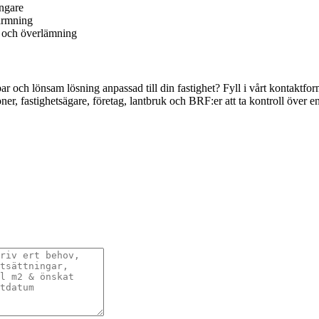
ångare
värmning
ng och överlämning
llbar och lönsam lösning anpassad till din fastighet? Fyll i vårt konta
oner, fastighetsägare, företag, lantbruk och BRF:er att ta kontroll över