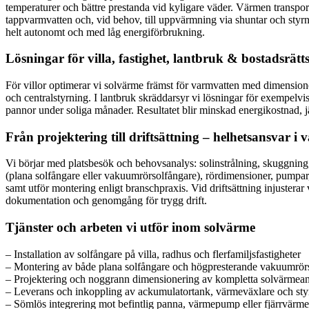
temperaturer och bättre prestanda vid kyligare väder. Värmen transpor
tappvarmvatten och, vid behov, till uppvärmning via shuntar och styr
helt autonomt och med låg energiförbrukning.
Lösningar för villa, fastighet, lantbruk & bostadsrätt
För villor optimerar vi solvärme främst för varmvatten med dimensione
och centralstyrning. I lantbruk skräddarsyr vi lösningar för exempel
pannor under soliga månader. Resultatet blir minskad energikostnad, 
Från projektering till driftsättning – helhetsansvar i v
Vi börjar med platsbesök och behovsanalys: solinstrålning, skuggning, 
(plana solfångare eller vakuumrörsolfångare), rördimensioner, pumpar,
samt utför montering enligt branschpraxis. Vid driftsättning injusterar 
dokumentation och genomgång för trygg drift.
Tjänster och arbeten vi utför inom solvärme
– Installation av solfångare på villa, radhus och flerfamiljsfastigheter
– Montering av både plana solfångare och högpresterande vakuumrör
– Projektering och noggrann dimensionering av kompletta solvärmea
– Leverans och inkoppling av ackumulatortank, värmeväxlare och st
– Sömlös integrering mot befintlig panna, värmepump eller fjärrvärme