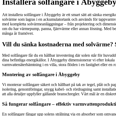
Installera solfångare i Åbyggeb
Att installera solfångare i Åbyggeby är ett smart sätt att sänka ener
solvärme som lagras i en ackumulatortank och används för tappvarmvatt
med kompletta solvärmeanläggningar – från projektering och dimensioner
om du har värmepump, panna, fjärrvärme eller annan lösning. Med bepr
många år framöver.
Vill du sänka kostnaderna med solvärme? S
Med solfångare får du en hållbar investering där solen står för huvud
dina befintliga energikällor. I Åbyggeby dimensionerar vi efter lokala
varmvattenåterhämtning i en villa, stora flöden i en fastighet eller en
Montering av solfångare i Åbyggeby
Vi monterar solfångare säkert och hållbart på tak av tegel, plåt och p
isolering, genomföringar, snygg kabel- och rördragning samt installation
att alla detaljer uppfyller gällande branschregler. Vårt mål är en diskre
Så fungerar solfångare – effektiv varmvattenprodukt
En solfångare fångar upp solens strålning via en absorber som omvand