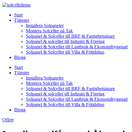
Skip
to
Start
content
Tjänster
Installera Solpaneler
Montera Solceller på Tak
Solpanel & Solceller till BRF & Fastighetsägare
Solpanel & solceller till Industri & Företag
Solpanel & Solceller till Lantbruk & Ekonomibyggnad
Solpanel & Solceller till Villa & Fritidshus
Blogg
Start
Tjänster
Installera Solpaneler
Montera Solceller på Tak
Solpanel & Solceller till BRF & Fastighetsägare
Solpanel & solceller till Industri & Företag
Solpanel & Solceller till Lantbruk & Ekonomibyggnad
Solpanel & Solceller till Villa & Fritidshus
Blogg
Offert