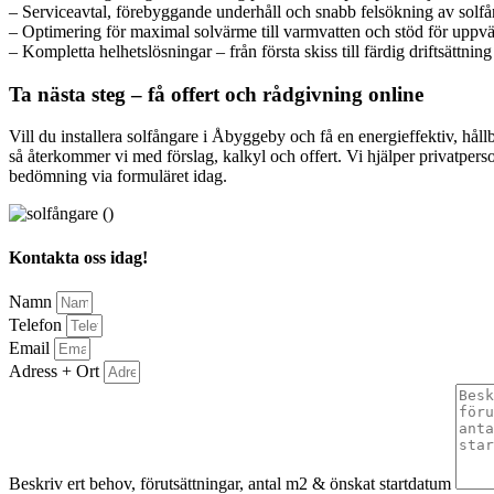
– Serviceavtal, förebyggande underhåll och snabb felsökning av solf
– Optimering för maximal solvärme till varmvatten och stöd för upp
– Kompletta helhetslösningar – från första skiss till färdig driftsättni
Ta nästa steg – få offert och rådgivning online
Vill du installera solfångare i Åbyggeby och få en energieffektiv, hå
så återkommer vi med förslag, kalkyl och offert. Vi hjälper privatpers
bedömning via formuläret idag.
Kontakta oss idag!
Namn
Telefon
Email
Adress + Ort
Beskriv ert behov, förutsättningar, antal m2 & önskat startdatum