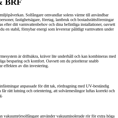
 & BRF
n miljöpåverkan. Solfångare omvandlar solens värme till användbar
rsoner, fastighetsägare, företag, lantbruk och bostadsrättsföreningar
efter ditt varmvattenbehov och dina befintliga installationer, oavsett
en stabil, förnybar energi som levererar pålitligt varmvatten under
ärmesystem är driftsäkra, kräver lite underhåll och kan kombineras med
jliga besparing och komfort. Oavsett om du prioriterar snabb
r effekten av din investering.
r infästningar anpassade för ditt tak, rördragning med UV-beständig
får rätt lutning och orientering, att solvärmeslingor luftas korrekt och
g.
edan vakuumrörsolfångare använder vakuumisolerade rör för extra höga