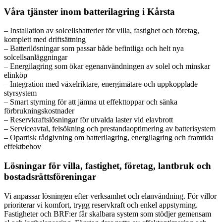
Våra tjänster inom batterilagring i Kårsta
– Installation av solcellsbatterier för villa, fastighet och företag,
komplett med driftsättning
– Batterilösningar som passar både befintliga och helt nya
solcellsanläggningar
– Energilagring som ökar egenanvändningen av solel och minskar
elinköp
– Integration med växelriktare, energimätare och uppkopplade
styrsystem
– Smart styrning för att jämna ut effekttoppar och sänka
förbrukningskostnader
– Reservkraftslösningar för utvalda laster vid elavbrott
– Serviceavtal, felsökning och prestandaoptimering av batterisystem
– Opartisk rådgivning om batterilagring, energilagring och framtida
effektbehov
Lösningar för villa, fastighet, företag, lantbruk och
bostadsrättsföreningar
Vi anpassar lösningen efter verksamhet och elanvändning. För villor
prioriterar vi komfort, trygg reservkraft och enkel appstyrning.
Fastigheter och BRF:er får skalbara system som stödjer gemensam