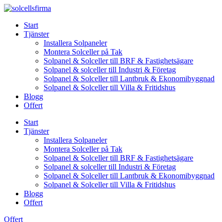
Skip
to
Start
content
Tjänster
Installera Solpaneler
Montera Solceller på Tak
Solpanel & Solceller till BRF & Fastighetsägare
Solpanel & solceller till Industri & Företag
Solpanel & Solceller till Lantbruk & Ekonomibyggnad
Solpanel & Solceller till Villa & Fritidshus
Blogg
Offert
Start
Tjänster
Installera Solpaneler
Montera Solceller på Tak
Solpanel & Solceller till BRF & Fastighetsägare
Solpanel & solceller till Industri & Företag
Solpanel & Solceller till Lantbruk & Ekonomibyggnad
Solpanel & Solceller till Villa & Fritidshus
Blogg
Offert
Offert