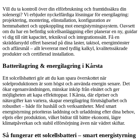
Vill du ta kontroll över din elförbrukning och framtidssäkra din
solenergi? Vi erbjuder nyckelfärdiga lösningar för energilagring:
projektering, montering, elinstallation, konfiguration av
hemmabatteri och uppkoppling mot energistyrningssystem. Oavsett
om du har en befintlig solcellsanläggning eller planerar en ny, guidar
vi dig till rätt kapacitet, teknikval och integrationssätt. Få en
skräddarsydd offert baserad på dina laster, taktsol, energimönster
och affärsmål – allt levererat med tydlig kalkyl, kvalitetssäkrade
produkter och certifierad installation.
Batterilagring & energilagring i Kårsta
Ett solcellsbatteri gör att du kan spara överskottet när
solelproduktionen är som högst och använda energin senare. Det
ökar egenanvändningen, minskar inköp från elnätet och ger
möjligheten att kapa effekttoppar. I Kårsta, där elpriser och
nätavgifter kan variera, skapar energilagring förutsägbarhet och
robusthet – både för hushåll och verksamheter. Med smart
energistyrning prioriteras laddning och urladdning efter dina behov,
elpris eller produktion, vilket bidrar till bättre ekonomi, lägre
klimatpåverkan och stabil elförsörjning även när vädret skiftar.
Så fungerar ett solcellsbatteri – smart energistyrning