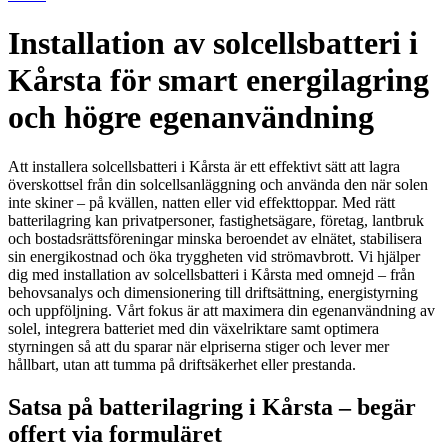
Installation av solcellsbatteri i
Kårsta för smart energilagring
och högre egenanvändning
Att installera solcellsbatteri i Kårsta är ett effektivt sätt att lagra
överskottsel från din solcellsanläggning och använda den när solen
inte skiner – på kvällen, natten eller vid effekttoppar. Med rätt
batterilagring kan privatpersoner, fastighetsägare, företag, lantbruk
och bostadsrättsföreningar minska beroendet av elnätet, stabilisera
sin energikostnad och öka tryggheten vid strömavbrott. Vi hjälper
dig med installation av solcellsbatteri i Kårsta med omnejd – från
behovsanalys och dimensionering till driftsättning, energistyrning
och uppföljning. Vårt fokus är att maximera din egenanvändning av
solel, integrera batteriet med din växelriktare samt optimera
styrningen så att du sparar när elpriserna stiger och lever mer
hållbart, utan att tumma på driftsäkerhet eller prestanda.
Satsa på batterilagring i Kårsta – begär
offert via formuläret