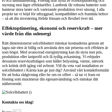
el och lastbalansering. Företag drar nytta av effektoptimering och
styrning mot lägre effekttariffer. Lantbruk får robusta batterier som
hanterar stora laster och varierande produktion över säsong. I alla
projekt tar vi höjd för utbyggnad, kompatibilitet och framtida behov
– så att din investering förblir lönsam och flexibel över tid.
Effektoptimering, ekonomi och reservkraft – mer
värde från din solenergi
Rätt dimensionerat solcellsbatteri minskar kostnaderna genom att
lagra när elen är billig och använda den när priserna och effekten är
som högst. Med avancerad energistyrning kan du styra mot pris,
produktion eller lastprofil och få tydlig avkastning. Vi erbjuder
dessutom reservkraftslägen som håller belysning, värme, nätverk
och kritisk drift igång vid avbrott. Vill du veta vad installation av
solcellsbatteri i Kårsta kan ge just dig? Använd vårt kontaktformulär
för att boka rådgivning eller be om en offert – så tar vi fram en
lösning som maximerar din egenanvändning och minskar ditt
nätberoende.
Kontakta oss idag!