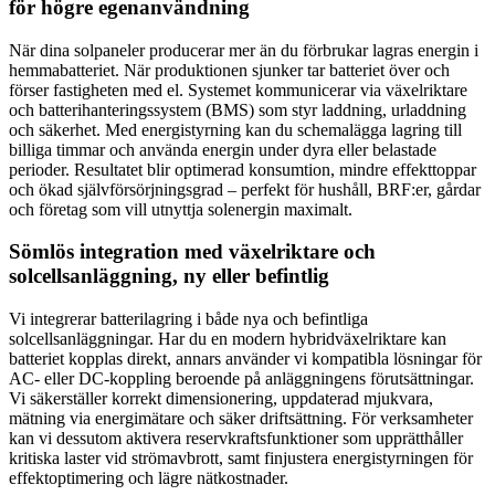
för högre egenanvändning
När dina solpaneler producerar mer än du förbrukar lagras energin i
hemmabatteriet. När produktionen sjunker tar batteriet över och
förser fastigheten med el. Systemet kommunicerar via växelriktare
och batterihanteringssystem (BMS) som styr laddning, urladdning
och säkerhet. Med energistyrning kan du schemalägga lagring till
billiga timmar och använda energin under dyra eller belastade
perioder. Resultatet blir optimerad konsumtion, mindre effekttoppar
och ökad självförsörjningsgrad – perfekt för hushåll, BRF:er, gårdar
och företag som vill utnyttja solenergin maximalt.
Sömlös integration med växelriktare och
solcellsanläggning, ny eller befintlig
Vi integrerar batterilagring i både nya och befintliga
solcellsanläggningar. Har du en modern hybridväxelriktare kan
batteriet kopplas direkt, annars använder vi kompatibla lösningar för
AC- eller DC-koppling beroende på anläggningens förutsättningar.
Vi säkerställer korrekt dimensionering, uppdaterad mjukvara,
mätning via energimätare och säker driftsättning. För verksamheter
kan vi dessutom aktivera reservkraftsfunktioner som upprätthåller
kritiska laster vid strömavbrott, samt finjustera energistyrningen för
effektoptimering och lägre nätkostnader.