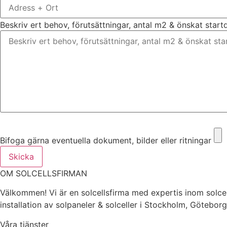
Beskriv ert behov, förutsättningar, antal m2 & önskat star
Bifoga gärna eventuella dokument, bilder eller ritningar
Bifoga gärna eventuella dokument, bilder eller ritningar
Skicka
OM SOLCELLSFIRMAN
Välkommen! Vi är en solcellsfirma med expertis inom solcel
installation av solpaneler & solceller i Stockholm, Götebor
Våra tjänster