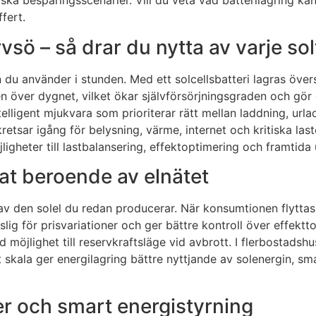
ska besparingsscenarier. Vill du veta vad batterilagring kan
fert.
ärvsö – så drar du nytta av varje s
 du använder i stunden. Med ett solcellsbatteri lagras öve
en över dygnet, vilket ökar självförsörjningsgraden och gö
lligent mjukvara som prioriterar rätt mellan laddning, urla
tsar igång för belysning, värme, internet och kritiska laster
jligheter till lastbalansering, effektoptimering och framtid
t beroende av elnätet
 av den solel du redan producerar. När konsumtionen flyttas 
lig för prisvariationer och ger bättre kontroll över effektt
 möjlighet till reservkraftsläge vid avbrott. I flerbostads
tt skala ger energilagring bättre nyttjande av solenergin, s
ier och smart energistyrning