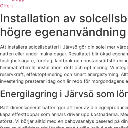
Offert
Installation av solcells
högre egenanvändning
Att installera solcellsbatteri i Järvsö gör din solel mer vä
natten eller under mulna dagar. Resultatet blir ökad egena
fastighetsägare, företag, lantbruk och bostadsrättsförenin
hemmabatteri till installation, drift och optimering. Vi inte
reservkraft, effektoptimering och smart energistyrning. All
investering presterar idag och är redo för morgondagens 
Energilagring i Järvsö som lön
Rätt dimensionerat batteri gör att mer av din egenproducerad
kapa effekttoppar som annars driver upp kostnaderna. Med
störst. Vi börjar alltid med en behovsanalys baserad på din