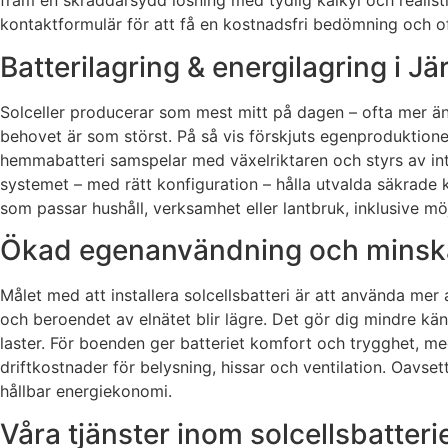
fram en skräddarsydd lösning med tydlig kalkyl och realisti
kontaktformulär för att få en kostnadsfri bedömning och of
Batterilagring & energilagring i J
Solceller producerar som mest mitt på dagen – ofta mer än
behovet är som störst. På så vis förskjuts egenproduktion
hemmabatteri samspelar med växelriktaren och styrs av inte
systemet – med rätt konfiguration – hålla utvalda säkrade kre
som passar hushåll, verksamhet eller lantbruk, inklusive mö
Ökad egenanvändning och minska
Målet med att installera solcellsbatteri är att använda mer
och beroendet av elnätet blir lägre. Det gör dig mindre käns
laster. För boenden ger batteriet komfort och trygghet, med
driftkostnader för belysning, hissar och ventilation. Oavse
hållbar energiekonomi.
Våra tjänster inom solcellsbatter