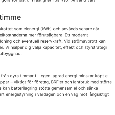
 göra för just din fastighet i Järvsö? Använd vårt
oltimme
rskottet som elenergi (kWh) och används senare när
r elkostnaderna mer förutsägbara. Ett modernt
ddning och eventuell reservkraft. Vid strömavbrott kan
. Vi hjälper dig välja kapacitet, effekt och styrstrategi
a utbyggnad.
från dyra timmar till egen lagrad energi minskar köpt el,
oppar – viktigt för företag, BRF:er och lantbruk med större
hus kan batterilagring stötta gemensam el och sänka
mart energistyrning i vardagen och en väg mot långsiktigt