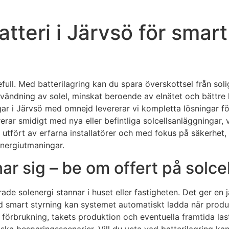
batteri i Järvsö för smar
rdefull. Med batterilagring kan du spara överskottsel från s
nvändning av solel, minskat beroende av elnätet och bättre 
gar i Järvsö med omnejd levererar vi kompletta lösningar fö
grerar smidigt med nya eller befintliga solcellsanläggningar,
t utfört av erfarna installatörer och med fokus på säkerhet
energiutmaningar.
ar sig – be om offert på solcel
e solenergi stannar i huset eller fastigheten. Det ger en jä
 smart styrning kan systemet automatiskt ladda när produ
 förbrukning, takets produktion och eventuella framtida las