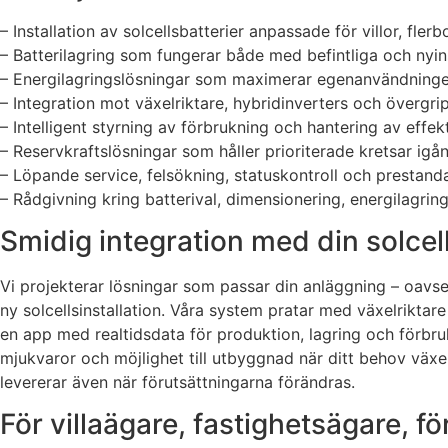
– Installation av solcellsbatterier anpassade för villor, fl
– Batterilagring som fungerar både med befintliga och nyin
– Energilagringslösningar som maximerar egenanvändninge
– Integration mot växelriktare, hybridinverters och övergr
– Intelligent styrning av förbrukning och hantering av effe
– Reservkraftslösningar som håller prioriterade kretsar igå
– Löpande service, felsökning, statuskontroll och prestan
– Rådgivning kring batterival, dimensionering, energilagri
Smidig integration med din solcel
Vi projekterar lösningar som passar din anläggning – oavse
ny solcellsinstallation. Våra system pratar med växelriktare
en app med realtidsdata för produktion, lagring och förbr
mjukvaror och möjlighet till utbyggnad när ditt behov växe
levererar även när förutsättningarna förändras.
För villaägare, fastighetsägare, 