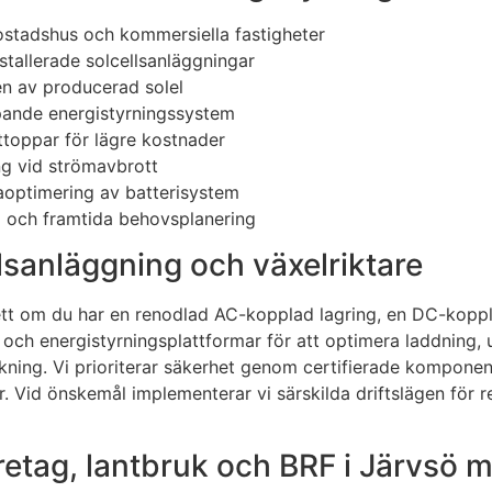
erbostadshus och kommersiella fastigheter
stallerade solcellsanläggningar
n av producerad solel
ipande energistyrningssystem
kttoppar för lägre kostnader
ng vid strömavbrott
daoptimering av batterisystem
ng och framtida behovsplanering
lsanläggning och växelriktare
tt om du har en renodlad AC-kopplad lagring, en DC-kopplad
 och energistyrningsplattformar för att optimera laddning, ur
ukning. Vi prioriterar säkerhet genom certifierade kompone
r. Vid önskemål implementerar vi särskilda driftslägen för 
företag, lantbruk och BRF i Järvsö