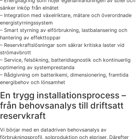
– Energilagring som höjer egenanvändningen av solel och
sänker inköp från elnätet
– Integration med växelriktare, mätare och överordnade
energistyrningssystem
– Smart styrning av elförbrukning, lastbalansering och
hantering av effekttoppar
– Reservkraftslösningar som säkrar kritiska laster vid
strömavbrott
– Service, felsökning, batteridiagnostik och kontinuerlig
optimering av systemprestanda
– Rådgivning om batterikemi, dimensionering, framtida
energibehov och lönsamhet
En trygg installationsprocess –
från behovsanalys till driftsatt
reservkraft
Vi börjar med en datadriven behovsanalys av
förbrukningsprofil, solproduktion och elpriser. Därefter