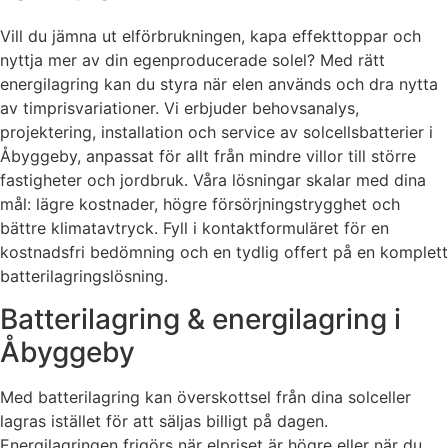
Vill du jämna ut elförbrukningen, kapa effekttoppar och
nyttja mer av din egenproducerade solel? Med rätt
energilagring kan du styra när elen används och dra nytta
av timprisvariationer. Vi erbjuder behovsanalys,
projektering, installation och service av solcellsbatterier i
Åbyggeby, anpassat för allt från mindre villor till större
fastigheter och jordbruk. Våra lösningar skalar med dina
mål: lägre kostnader, högre försörjningstrygghet och
bättre klimatavtryck. Fyll i kontaktformuläret för en
kostnadsfri bedömning och en tydlig offert på en komplett
batterilagringslösning.
Batterilagring & energilagring i
Åbyggeby
Med batterilagring kan överskottsel från dina solceller
lagras istället för att säljas billigt på dagen.
Energilagringen frigörs när elpriset är högre eller när du