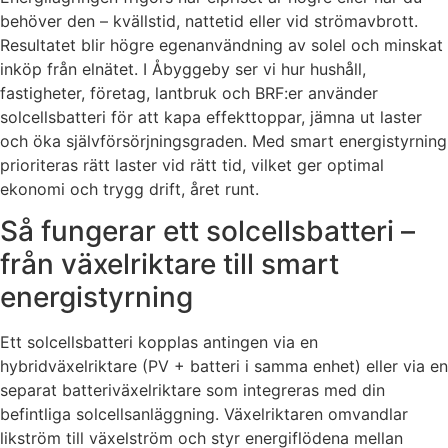
behöver den – kvällstid, nattetid eller vid strömavbrott.
Resultatet blir högre egenanvändning av solel och minskat
inköp från elnätet. I Åbyggeby ser vi hur hushåll,
fastigheter, företag, lantbruk och BRF:er använder
solcellsbatteri för att kapa effekttoppar, jämna ut laster
och öka självförsörjningsgraden. Med smart energistyrning
prioriteras rätt laster vid rätt tid, vilket ger optimal
ekonomi och trygg drift, året runt.
Så fungerar ett solcellsbatteri –
från växelriktare till smart
energistyrning
Ett solcellsbatteri kopplas antingen via en
hybridväxelriktare (PV + batteri i samma enhet) eller via en
separat batteriväxelriktare som integreras med din
befintliga solcellsanläggning. Växelriktaren omvandlar
likström till växelström och styr energiflödena mellan