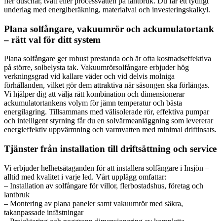
fler duschar, tvätt eller processvatten på lantbruk. Du får ett tydligt
underlag med energiberäkning, materialval och investeringskalkyl.
Plana solfångare, vakuumrör och ackumulatortank
– rätt val för ditt system
Plana solfångare ger robust prestanda och är ofta kostnadseffektiva
på större, solbelysta tak. Vakuumrörsolfångare erbjuder hög
verkningsgrad vid kallare väder och vid delvis molniga
förhållanden, vilket gör dem attraktiva när säsongen ska förlängas.
Vi hjälper dig att välja rätt kombination och dimensionerar
ackumulatortankens volym för jämn temperatur och bästa
energilagring. Tillsammans med välisolerade rör, effektiva pumpar
och intelligent styrning får du en solvärmeanläggning som levererar
energieffektiv uppvärmning och varmvatten med minimal driftinsats.
Tjänster från installation till driftsättning och service
Vi erbjuder helhetsåtaganden för att installera solfångare i Insjön –
alltid med kvalitet i varje led. Vårt upplägg omfattar:
– Installation av solfångare för villor, flerbostadshus, företag och
lantbruk
– Montering av plana paneler samt vakuumrör med säkra,
takanpassade infästningar