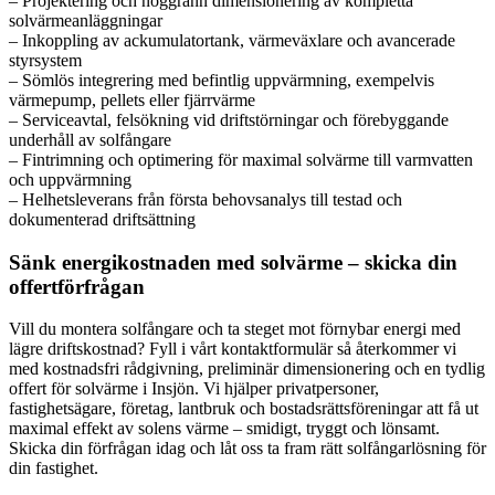
– Projektering och noggrann dimensionering av kompletta
solvärmeanläggningar
– Inkoppling av ackumulatortank, värmeväxlare och avancerade
styrsystem
– Sömlös integrering med befintlig uppvärmning, exempelvis
värmepump, pellets eller fjärrvärme
– Serviceavtal, felsökning vid driftstörningar och förebyggande
underhåll av solfångare
– Fintrimning och optimering för maximal solvärme till varmvatten
och uppvärmning
– Helhetsleverans från första behovsanalys till testad och
dokumenterad driftsättning
Sänk energikostnaden med solvärme – skicka din
offertförfrågan
Vill du montera solfångare och ta steget mot förnybar energi med
lägre driftskostnad? Fyll i vårt kontaktformulär så återkommer vi
med kostnadsfri rådgivning, preliminär dimensionering och en tydlig
offert för solvärme i Insjön. Vi hjälper privatpersoner,
fastighetsägare, företag, lantbruk och bostadsrättsföreningar att få ut
maximal effekt av solens värme – smidigt, tryggt och lönsamt.
Skicka din förfrågan idag och låt oss ta fram rätt solfångarlösning för
din fastighet.