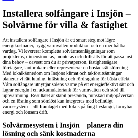
Installera solfångare i Insjön –
Solvärme för villa & fastighet
Att installera solfångare i Insjön är ett smart steg mot lägre
energikostnader, trygg varmvattenproduktion och en mer hållbar
vardag. Vi levererar kompletta solvärmeanläggningar som
projekteras, dimensioneras, monteras och driftsätts för att passa just
dina behov – oavsett om du är privatperson, fastighetsägare,
företagare, lantbrukare eller representerar en bostadsrättsförening.
Med lokalkännedom om Insjöns klimat och takförutsättningar
planerar vi rätt lutning, infästning och rördragning för bästa effekt.
Våra solfångare utnyttjar solens värme på ett energieffektivt sätt och
lagrar energin i en ackumulatortank för varmvatten och stöd till
uppvärmning. Resultatet är stabil prestanda, minskad miljöpåverkan
och en lösning som sömlöst kan integreras med befintligt
värmesystem – allt framtaget med fokus på lång livslängd, förnybar
energi och lönsam drift.
Solvärmesystem i Insjön – planera din
lösning och sänk kostnaderna