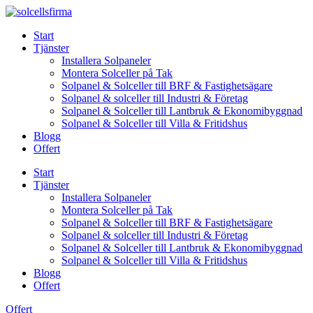
Skip
to
Start
content
Tjänster
Installera Solpaneler
Montera Solceller på Tak
Solpanel & Solceller till BRF & Fastighetsägare
Solpanel & solceller till Industri & Företag
Solpanel & Solceller till Lantbruk & Ekonomibyggnad
Solpanel & Solceller till Villa & Fritidshus
Blogg
Offert
Start
Tjänster
Installera Solpaneler
Montera Solceller på Tak
Solpanel & Solceller till BRF & Fastighetsägare
Solpanel & solceller till Industri & Företag
Solpanel & Solceller till Lantbruk & Ekonomibyggnad
Solpanel & Solceller till Villa & Fritidshus
Blogg
Offert
Offert