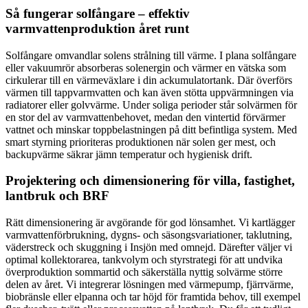
Så fungerar solfångare – effektiv
varmvattenproduktion året runt
Solfångare omvandlar solens strålning till värme. I plana solfångare
eller vakuumrör absorberas solenergin och värmer en vätska som
cirkulerar till en värmeväxlare i din ackumulatortank. Där överförs
värmen till tappvarmvatten och kan även stötta uppvärmningen via
radiatorer eller golvvärme. Under soliga perioder står solvärmen för
en stor del av varmvattenbehovet, medan den vintertid förvärmer
vattnet och minskar toppbelastningen på ditt befintliga system. Med
smart styrning prioriteras produktionen när solen ger mest, och
backupvärme säkrar jämn temperatur och hygienisk drift.
Projektering och dimensionering för villa, fastighet,
lantbruk och BRF
Rätt dimensionering är avgörande för god lönsamhet. Vi kartlägger
varmvattenförbrukning, dygns- och säsongsvariationer, taklutning,
väderstreck och skuggning i Insjön med omnejd. Därefter väljer vi
optimal kollektorarea, tankvolym och styrstrategi för att undvika
överproduktion sommartid och säkerställa nyttig solvärme större
delen av året. Vi integrerar lösningen med värmepump, fjärrvärme,
biobränsle eller elpanna och tar höjd för framtida behov, till exempel