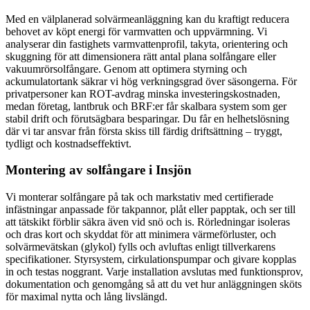
Med en välplanerad solvärmeanläggning kan du kraftigt reducera
behovet av köpt energi för varmvatten och uppvärmning. Vi
analyserar din fastighets varmvattenprofil, takyta, orientering och
skuggning för att dimensionera rätt antal plana solfångare eller
vakuumrörsolfångare. Genom att optimera styrning och
ackumulatortank säkrar vi hög verkningsgrad över säsongerna. För
privatpersoner kan ROT-avdrag minska investeringskostnaden,
medan företag, lantbruk och BRF:er får skalbara system som ger
stabil drift och förutsägbara besparingar. Du får en helhetslösning
där vi tar ansvar från första skiss till färdig driftsättning – tryggt,
tydligt och kostnadseffektivt.
Montering av solfångare i Insjön
Vi monterar solfångare på tak och markstativ med certifierade
infästningar anpassade för takpannor, plåt eller papptak, och ser till
att tätskikt förblir säkra även vid snö och is. Rörledningar isoleras
och dras kort och skyddat för att minimera värmeförluster, och
solvärmevätskan (glykol) fylls och avluftas enligt tillverkarens
specifikationer. Styrsystem, cirkulationspumpar och givare kopplas
in och testas noggrant. Varje installation avslutas med funktionsprov,
dokumentation och genomgång så att du vet hur anläggningen sköts
för maximal nytta och lång livslängd.