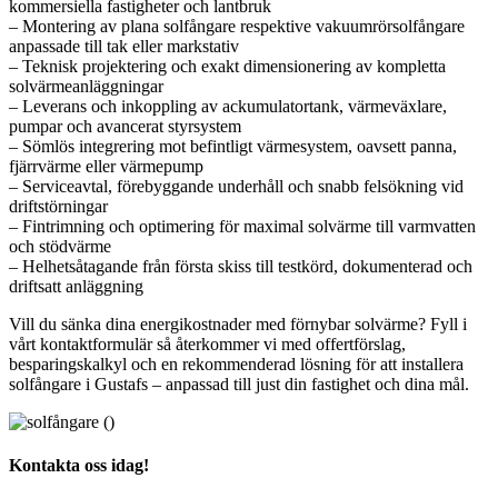
kommersiella fastigheter och lantbruk
– Montering av plana solfångare respektive vakuumrörsolfångare
anpassade till tak eller markstativ
– Teknisk projektering och exakt dimensionering av kompletta
solvärmeanläggningar
– Leverans och inkoppling av ackumulatortank, värmeväxlare,
pumpar och avancerat styrsystem
– Sömlös integrering mot befintligt värmesystem, oavsett panna,
fjärrvärme eller värmepump
– Serviceavtal, förebyggande underhåll och snabb felsökning vid
driftstörningar
– Fintrimning och optimering för maximal solvärme till varmvatten
och stödvärme
– Helhetsåtagande från första skiss till testkörd, dokumenterad och
driftsatt anläggning
Vill du sänka dina energikostnader med förnybar solvärme? Fyll i
vårt kontaktformulär så återkommer vi med offertförslag,
besparingskalkyl och en rekommenderad lösning för att installera
solfångare i Gustafs – anpassad till just din fastighet och dina mål.
Kontakta oss idag!