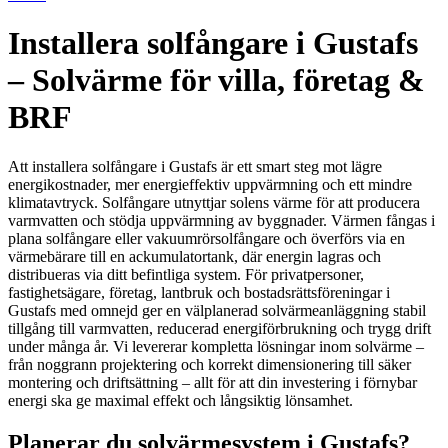
Installera solfångare i Gustafs
– Solvärme för villa, företag &
BRF
Att installera solfångare i Gustafs är ett smart steg mot lägre
energikostnader, mer energieffektiv uppvärmning och ett mindre
klimatavtryck. Solfångare utnyttjar solens värme för att producera
varmvatten och stödja uppvärmning av byggnader. Värmen fångas i
plana solfångare eller vakuumrörsolfångare och överförs via en
värmebärare till en ackumulatortank, där energin lagras och
distribueras via ditt befintliga system. För privatpersoner,
fastighetsägare, företag, lantbruk och bostadsrättsföreningar i
Gustafs med omnejd ger en välplanerad solvärmeanläggning stabil
tillgång till varmvatten, reducerad energiförbrukning och trygg drift
under många år. Vi levererar kompletta lösningar inom solvärme –
från noggrann projektering och korrekt dimensionering till säker
montering och driftsättning – allt för att din investering i förnybar
energi ska ge maximal effekt och långsiktig lönsamhet.
Planerar du solvärmesystem i Gustafs?