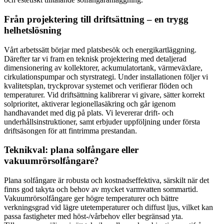
Från projektering till driftsättning – en trygg
helhetslösning
Vårt arbetssätt börjar med platsbesök och energikartläggning.
Därefter tar vi fram en teknisk projektering med detaljerad
dimensionering av kollektorer, ackumulatortank, värmeväxlare,
cirkulationspumpar och styrstrategi. Under installationen följer vi
kvalitetsplan, tryckprovar systemet och verifierar flöden och
temperaturer. Vid driftsättning kalibrerar vi givare, sätter korrekt
solprioritet, aktiverar legionellasäkring och går igenom
handhavandet med dig på plats. Vi levererar drift- och
underhållsinstruktioner, samt erbjuder uppföljning under första
driftsäsongen för att fintrimma prestandan.
Teknikval: plana solfångare eller
vakuumrörsolfångare?
Plana solfångare är robusta och kostnadseffektiva, särskilt när det
finns god takyta och behov av mycket varmvatten sommartid.
Vakuumrörsolfångare ger högre temperaturer och bättre
verkningsgrad vid lägre utetemperaturer och diffust ljus, vilket kan
passa fastigheter med höst-/vårbehov eller begränsad yta.