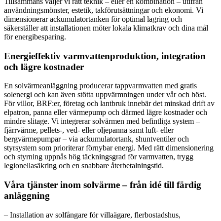
Tillsammans väljer vi rätt teknik – eller en kombination – utifrån
användningsmönster, estetik, takförutsättningar och ekonomi. Vi
dimensionerar ackumulatortanken för optimal lagring och
säkerställer att installationen möter lokala klimatkrav och dina mål
för energibesparing.
Energieffektiv varmvattenproduktion, integration
och lägre kostnader
En solvärmeanläggning producerar tappvarmvatten med gratis
solenergi och kan även stötta uppvärmningen under vår och höst.
För villor, BRF:er, företag och lantbruk innebär det minskad drift av
elpatron, panna eller värmepump och därmed lägre kostnader och
mindre slitage. Vi integrerar solvärmen med befintliga system –
fjärrvärme, pellets-, ved- eller oljepanna samt luft- eller
bergvärmepumpar – via ackumulatortank, shuntventiler och
styrsystem som prioriterar förnybar energi. Med rätt dimensionering
och styrning uppnås hög täckningsgrad för varmvatten, trygg
legionellasäkring och en snabbare återbetalningstid.
Våra tjänster inom solvärme – från idé till färdig
anläggning
– Installation av solfångare för villaägare, flerbostadshus,