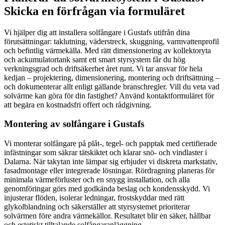
Skicka en förfrågan via formuläret
Vi hjälper dig att installera solfångare i Gustafs utifrån dina
förutsättningar: taklutning, väderstreck, skuggning, varmvattenprofil
och befintlig värmekälla. Med rätt dimensionering av kollektoryta
och ackumulatortank samt ett smart styrsystem får du hög
verkningsgrad och driftsäkerhet året runt. Vi tar ansvar för hela
kedjan – projektering, dimensionering, montering och driftsättning –
och dokumenterar allt enligt gällande branschregler. Vill du veta vad
solvärme kan göra för din fastighet? Använd kontaktformuläret för
att begära en kostnadsfri offert och rådgivning.
Montering av solfångare i Gustafs
Vi monterar solfångare på plåt-, tegel- och papptak med certifierade
infästningar som säkrar tätskiktet och klarar snö- och vindlaster i
Dalarna. När takytan inte lämpar sig erbjuder vi diskreta markstativ,
fasadmontage eller integrerade lösningar. Rördragning planeras för
minimala värmeförluster och en snygg installation, och alla
genomföringar görs med godkända beslag och kondensskydd. Vi
injusterar flöden, isolerar ledningar, frostskyddar med rätt
glykolblandning och säkerställer att styrsystemet prioriterar
solvärmen före andra värmekällor. Resultatet blir en säker, hållbar
och estetiskt tilltalande solfångaranläggning.