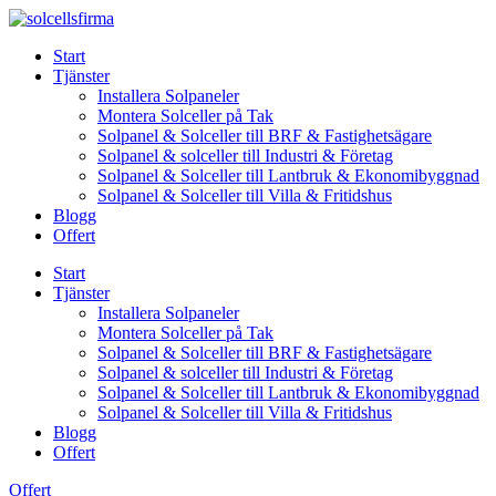
Skip
to
Start
content
Tjänster
Installera Solpaneler
Montera Solceller på Tak
Solpanel & Solceller till BRF & Fastighetsägare
Solpanel & solceller till Industri & Företag
Solpanel & Solceller till Lantbruk & Ekonomibyggnad
Solpanel & Solceller till Villa & Fritidshus
Blogg
Offert
Start
Tjänster
Installera Solpaneler
Montera Solceller på Tak
Solpanel & Solceller till BRF & Fastighetsägare
Solpanel & solceller till Industri & Företag
Solpanel & Solceller till Lantbruk & Ekonomibyggnad
Solpanel & Solceller till Villa & Fritidshus
Blogg
Offert
Offert