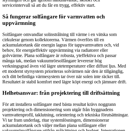
serviceintervall så att du får en trygg, effektiv start.
Så fungerar solfångare för varmvatten och
uppvärmning
Solfångare omvandlar solinstrålning till värme i en vätska som
cirkulerar genom kollektorerna. Värmen överförs till en
ackumulatortank där energin lagras för tappvarmvatten och, vid
behov, för energieffektiv uppvärmning via radiatorer eller
golvvärme. Plana solfångare är robusta, yteffektiva och passar
många tak, medan vakuumrörsolfångare levererar hög
verkningsgrad även vid lägre utetemperaturer eller diffust ljus. Med
ett modernt styrsystem prioriteras solvärmen när den är tillgänglig,
och ditt befintliga värmesystem tar över när solen inte räcker till.
Resultatet är stabil komfort med lägre köpt energi och jämnare drift.
Helhetsansvar: från projektering till driftsättning
För att installera solfångare med bästa resultat krävs noggrann
projektering och dimensionering som utgår från byggnadens
varmvattenprofil, taklutning, orientering och tekniska förutsättningar.
Vi tar fram underlag, ritar systemlösningen, dimensionerar
ackumulatortank och väljer mellan plana solfångare eller
vakuumrörsolfångare utifrån målsättning och budget. Integrationen