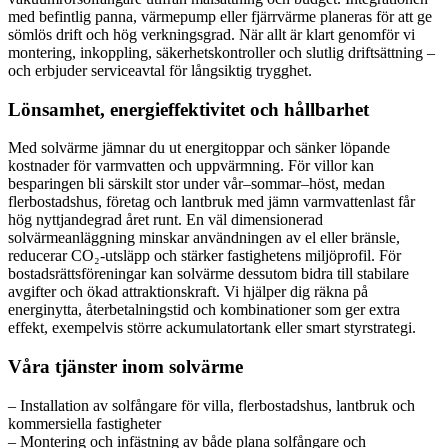
med befintlig panna, värmepump eller fjärrvärme planeras för att ge
sömlös drift och hög verkningsgrad. När allt är klart genomför vi
montering, inkoppling, säkerhetskontroller och slutlig driftsättning –
och erbjuder serviceavtal för långsiktig trygghet.
Lönsamhet, energieffektivitet och hållbarhet
Med solvärme jämnar du ut energitoppar och sänker löpande
kostnader för varmvatten och uppvärmning. För villor kan
besparingen bli särskilt stor under vår–sommar–höst, medan
flerbostadshus, företag och lantbruk med jämn varmvattenlast får
hög nyttjandegrad året runt. En väl dimensionerad
solvärmeanläggning minskar användningen av el eller bränsle,
reducerar CO₂-utsläpp och stärker fastighetens miljöprofil. För
bostadsrättsföreningar kan solvärme dessutom bidra till stabilare
avgifter och ökad attraktionskraft. Vi hjälper dig räkna på
energinytta, återbetalningstid och kombinationer som ger extra
effekt, exempelvis större ackumulatortank eller smart styrstrategi.
Våra tjänster inom solvärme
– Installation av solfångare för villa, flerbostadshus, lantbruk och
kommersiella fastigheter
– Montering och infästning av både plana solfångare och