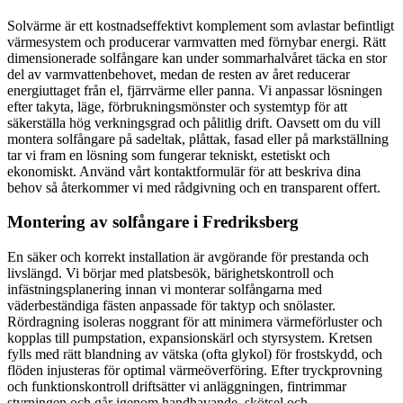
Solvärme är ett kostnadseffektivt komplement som avlastar befintligt
värmesystem och producerar varmvatten med förnybar energi. Rätt
dimensionerade solfångare kan under sommarhalvåret täcka en stor
del av varmvattenbehovet, medan de resten av året reducerar
energiuttaget från el, fjärrvärme eller panna. Vi anpassar lösningen
efter takyta, läge, förbrukningsmönster och systemtyp för att
säkerställa hög verkningsgrad och pålitlig drift. Oavsett om du vill
montera solfångare på sadeltak, plåttak, fasad eller på markställning
tar vi fram en lösning som fungerar tekniskt, estetiskt och
ekonomiskt. Använd vårt kontaktformulär för att beskriva dina
behov så återkommer vi med rådgivning och en transparent offert.
Montering av solfångare i Fredriksberg
En säker och korrekt installation är avgörande för prestanda och
livslängd. Vi börjar med platsbesök, bärighetskontroll och
infästningsplanering innan vi monterar solfångarna med
väderbeständiga fästen anpassade för taktyp och snölaster.
Rördragning isoleras noggrant för att minimera värmeförluster och
kopplas till pumpstation, expansionskärl och styrsystem. Kretsen
fylls med rätt blandning av vätska (ofta glykol) för frostskydd, och
flöden injusteras för optimal värmeöverföring. Efter tryckprovning
och funktionskontroll driftsätter vi anläggningen, fintrimmar
styrningen och går igenom handhavande, skötsel och