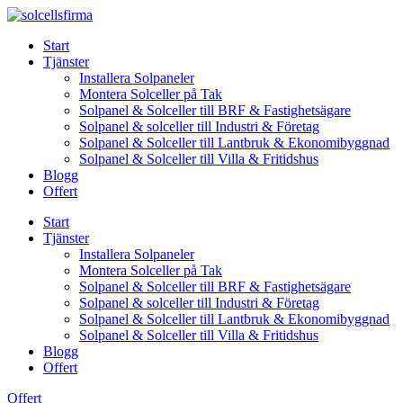
Skip
to
Start
content
Tjänster
Installera Solpaneler
Montera Solceller på Tak
Solpanel & Solceller till BRF & Fastighetsägare
Solpanel & solceller till Industri & Företag
Solpanel & Solceller till Lantbruk & Ekonomibyggnad
Solpanel & Solceller till Villa & Fritidshus
Blogg
Offert
Start
Tjänster
Installera Solpaneler
Montera Solceller på Tak
Solpanel & Solceller till BRF & Fastighetsägare
Solpanel & solceller till Industri & Företag
Solpanel & Solceller till Lantbruk & Ekonomibyggnad
Solpanel & Solceller till Villa & Fritidshus
Blogg
Offert
Offert