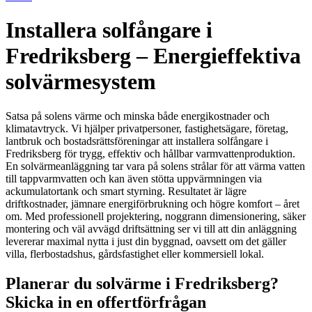
Installera solfångare i
Fredriksberg – Energieffektiva
solvärmesystem
Satsa på solens värme och minska både energikostnader och
klimatavtryck. Vi hjälper privatpersoner, fastighetsägare, företag,
lantbruk och bostadsrättsföreningar att installera solfångare i
Fredriksberg för trygg, effektiv och hållbar varmvattenproduktion.
En solvärmeanläggning tar vara på solens strålar för att värma vatten
till tappvarmvatten och kan även stötta uppvärmningen via
ackumulatortank och smart styrning. Resultatet är lägre
driftkostnader, jämnare energiförbrukning och högre komfort – året
om. Med professionell projektering, noggrann dimensionering, säker
montering och väl avvägd driftsättning ser vi till att din anläggning
levererar maximal nytta i just din byggnad, oavsett om det gäller
villa, flerbostadshus, gårdsfastighet eller kommersiell lokal.
Planerar du solvärme i Fredriksberg?
Skicka in en offertförfrågan