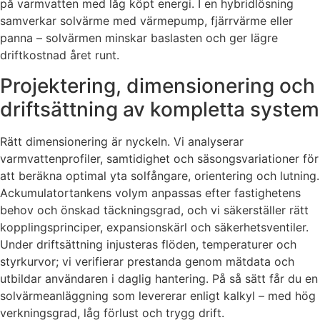
på varmvatten med låg köpt energi. I en hybridlösning
samverkar solvärme med värmepump, fjärrvärme eller
panna – solvärmen minskar baslasten och ger lägre
driftkostnad året runt.
Projektering, dimensionering och
driftsättning av kompletta system
Rätt dimensionering är nyckeln. Vi analyserar
varmvattenprofiler, samtidighet och säsongsvariationer för
att beräkna optimal yta solfångare, orientering och lutning.
Ackumulatortankens volym anpassas efter fastighetens
behov och önskad täckningsgrad, och vi säkerställer rätt
kopplingsprinciper, expansionskärl och säkerhetsventiler.
Under driftsättning injusteras flöden, temperaturer och
styrkurvor; vi verifierar prestanda genom mätdata och
utbildar användaren i daglig hantering. På så sätt får du en
solvärmeanläggning som levererar enligt kalkyl – med hög
verkningsgrad, låg förlust och trygg drift.