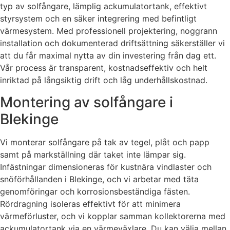
typ av solfångare, lämplig ackumulatortank, effektivt
styrsystem och en säker integrering med befintligt
värmesystem. Med professionell projektering, noggrann
installation och dokumenterad driftsättning säkerställer vi
att du får maximal nytta av din investering från dag ett.
Vår process är transparent, kostnadseffektiv och helt
inriktad på långsiktig drift och låg underhållskostnad.
Montering av solfångare i
Blekinge
Vi monterar solfångare på tak av tegel, plåt och papp
samt på markställning där taket inte lämpar sig.
Infästningar dimensioneras för kustnära vindlaster och
snöförhållanden i Blekinge, och vi arbetar med täta
genomföringar och korrosionsbeständiga fästen.
Rördragning isoleras effektivt för att minimera
värmeförluster, och vi kopplar samman kollektorerna med
ackumulatortank via en värmeväxlare. Du kan välja mellan